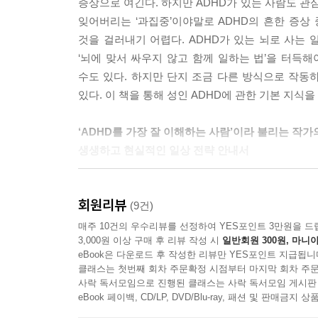
증상으로 여긴다. 하지만 ADHD가 있는 사람도 관
잊어버리는 ‘과집중’이야말로 ADHD의 흔한 증상 
것을 걸러내기 어렵다. ADHD가 있는 뇌로 사는
‘뇌에 맞서 싸우지 않고 함께 일하는 법’을 터득해
수도 있다. 하지만 단지 조금 다른 방식으로 작
있다. 이 책을 통해 성인 ADHD에 관한 기본 지식을
‘ADHD를 가장 잘 이해하는 사람’이라 불리는 작가
생생하고 현실적인 일상 전략 안내서
소프트웨어 개발자로 일하다 36세에 ADHD 진단
회원리뷰
알았기에 자신이 ADHD일 리 없다고 생각했다. 
(9건)
ADHD에 관해 새로운 시각을 갖게 되면서 더 
매주 10건의 우수리뷰를 선정하여 YES포인트 3만원을 드
3,000원 이상 구매 후 리뷰 작성 시
일반회원 300원, 마니아
진단받지 못해 적절한 치료를 놓친 이들을 위해 나
eBook은 다운로드 후 작성한 리뷰만 YES포인트 지급됩니
과정에서 ADHD 뇌의 특성과 가장 잘 어울리는
클래스는 첫번째 회차 주문확정 시점부터 마지막 회차 주문
방법에서 시작해 모호한 시간 개념에서 오는 문제들
사락 독서모임으로 진행된 클래스는 사락 독서모임 게시판
벌어지는 여러 어려움을 극복하기 위한 전략 등 AD
eBook 페이백, CD/LP, DVD/Blu-ray, 패션 및 판매금