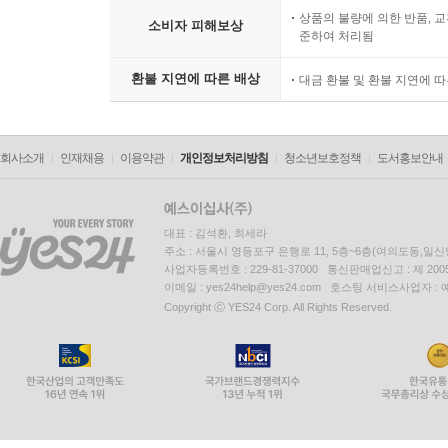
상품의 불량에 의한 반품, 교
소비자 피해보상
준하여 처리됨
환불 지연에 따른 배상
대금 환불 및 환불 지연에 
회사소개
인재채용
이용약관
개인정보처리방침
청소년보호정책
도서홍보안내
대표 : 김석환, 최세라
주소 : 서울시 영등포구 은행로 11, 5층~6층(여의도동,일신
사업자등록번호 : 229-81-37000 통신판매업신고 : 제 200
이메일 : yes24help@yes24.com 호스팅 서비스사업자 :
Copyright ⓒ YES24 Corp. All Rights Reserved.