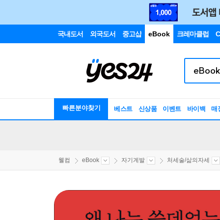
국내도서
외국도서
중고샵
eBook
크레마클럽
C
빠른분야찾기
베스트
신상품
이벤트
바이백
매
웰컴
eBook
자기계발
처세술/삶의자세