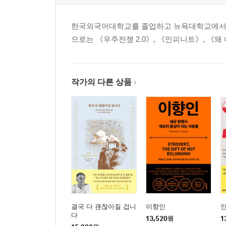
7장 ADHD의 미래
한국외국어대학교를 졸업하고 뉴욕대학교에서 영
으로는 《우주전쟁 2.0》, 《인피니트》, 《왜
약점은 최소화하고 강점은 활용하라
마치는 글
작가의 다른 상품
감사의 글
주
결국 다 괜찮아질 겁니
이향인
다
13,520
원
1