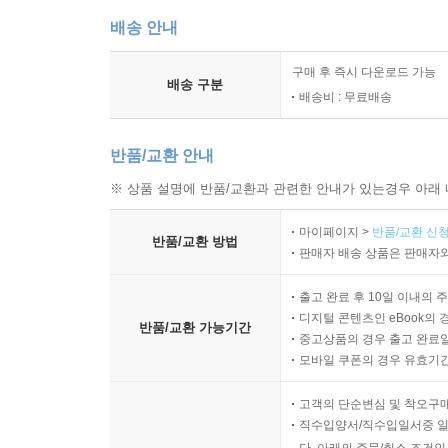
배송 안내
구매 후 즉시 다운로드 가능
배송 구분
배송비 : 무료배송
반품/교환 안내
※ 상품 설명에 반품/교환과 관련한 안내가 있는경우 아래 
마이페이지 >
반품/교환 신청
반품/교환 방법
판매자 배송 상품은 판매자와
출고 완료 후 10일 이내의 
디지털 콘텐츠인 eBook의 
반품/교환 가능기간
중고상품의 경우 출고 완료일
모바일 쿠폰의 경우 유효기간(
고객의 단순변심 및 착오구
직수입양서/직수입일서중 일
단, 아래의 주문/취소 조건인