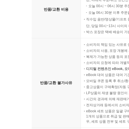
오늘 00시 ~ 06시 30분 
반품/교환 비용
오늘 06시 30분 이후 주문
직수입 음반/영상물/기프트 
단, 당일 00시~13시 사이
박스 포장은 택배 배송이 가
소비자의 책임 있는 사유로 
소비자의 사용, 포장 개봉에 
복제가 가능한 상품 등의 포장을 
소비자의 요청에 따라 개별
디지털 컨텐츠인 eBook, 
eBook 대여 상품은 대여 기
모바일 쿠폰 등록 후 취소/환
반품/교환 불가사유
중고상품이 구매확정(자동 
LP상품의 재생 불량 원인이 기
시간의 경과에 의해 재판매가
전자상거래 등에서의 소비자
eBook 세트 상품은 일괄 
1개의 상품으로 취급 및 판매
우, 세트 상품 전부 및 세트