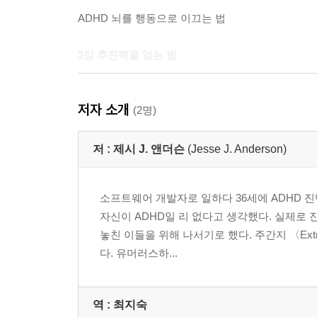
ADHD 뇌를 행동으로 이끄는 법
3장 추진력을 얻는 법
첫발을 떼기 힘들 때 따라 하면 좋은 전략
저자 소개
(2명)
4장 시간 관리의 어려움
저 :
제시 J. 앤더슨
(Jesse J. Anderson)
모호한 시간 개념을 해결하는 전략
소프트웨어 개발자로 일하다 36세에 ADHD 
5장 쉽게 잊어버리는 특성
자신이 ADHD일 리 없다고 생각했다. 실제로
놓친 이들을 위해 나서기로 했다. 주간지 〈Ext
중요한 일을 놓치지 않는 전략
다. 유머러스하...
6장 부정적인 사고와 감정 과열
역 :
최지숙
기분과 감정을 잘 다스리는 전략