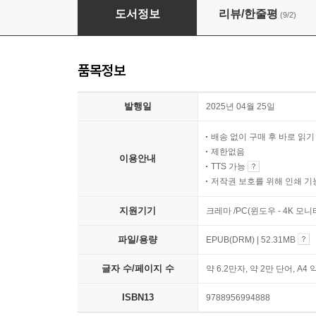
왜 나는 쓸데없는 일에만 집중할까
도서정보
리뷰/한줄평
(9/2)
품목정보
발행일
2025년 04월 25일
배송 없이 구매 후 바로 읽
제한없음
이용안내
TTS 가능
저작권 보호를 위해 인쇄 기
지원기기
크레마 /PC(윈도우 - 4K 모
파일/용량
EPUB(DRM) | 52.31MB
글자 수/페이지 수
약 6.2만자, 약 2만 단어, A4 
ISBN13
9788956994888