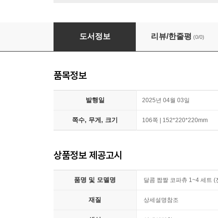
달콤 짭짤 코파츄 1~4 세트 (전4권)
도서정보
리뷰/한줄평
(0/0)
품목정보
발행일
2025년 04월 03일
쪽수, 무게, 크기
106쪽 | 152*220*220mm
상품정보 제공고시
품명 및 모델명
달콤 짭짤 코파츄 1~4 세트 (
재질
상세설명참조