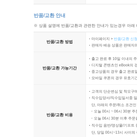
반품/교환 안내
※ 상품 설명에 반품/교환과 관련한 안내가 있는경우 아래 
마이페이지 >
반품/교환 신청
반품/교환 방법
판매자 배송 상품은 판매자와
출고 완료 후 10일 이내의 
디지털 콘텐츠인 eBook의 
반품/교환 가능기간
중고상품의 경우 출고 완료일
모바일 쿠폰의 경우 유효기간(
고객의 단순변심 및 착오구
직수입양서/직수입일서중 일
단, 아래의 주문/취소 조건인
오늘 00시 ~ 06시 30분 
반품/교환 비용
오늘 06시 30분 이후 주문
직수입 음반/영상물/기프트 
단, 당일 00시~13시 사이