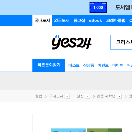
국내도서
외국도서
중고샵
eBook
크레마클럽
C
빠른분야찾기
베스트
신상품
이벤트
바이백
매
웰컴
국내도서
전집
초등 저학년