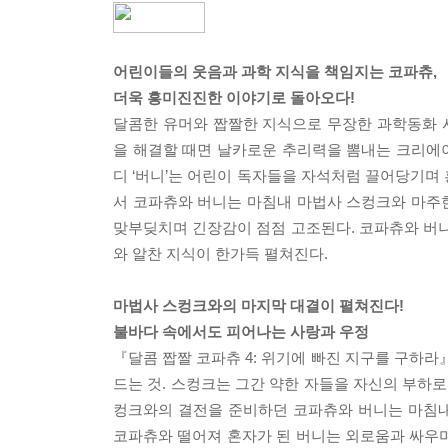
어린이들의 웃음과 과학 지식을 책임지는 코파츄,
더욱 흥미진진한 이야기로 돌아오다!
달콤한 유머와 짭짤한 지식으로 무장한 과학동화 시
을 해결할 때면 날카로운 추리력을 뽐내는 크리에이
디 ‘버니’는 어린이 독자들을 자석처럼 끌어당기며
서 코파츄와 버니는 마침내 마법사 스컹크와 마주
맞부딪치며 긴장감이 점점 고조된다. 코파츄와 버
와 알찬 지식이 한가득 펼쳐진다.
마법사 스컹크와의 마지막 대결이 펼쳐진다!
불바다 속에서도 피어나는 사랑과 우정
『달콤 짭짤 코파츄 4: 위기에 빠진 지구를 구하
드는 것. 스컹크는 그간 약한 자들을 자신의 부하
컹크와의 결전을 준비하던 코파츄와 버니는 마침내
코파츄와 떨어져 혼자가 된 버니는 외로움과 싸우