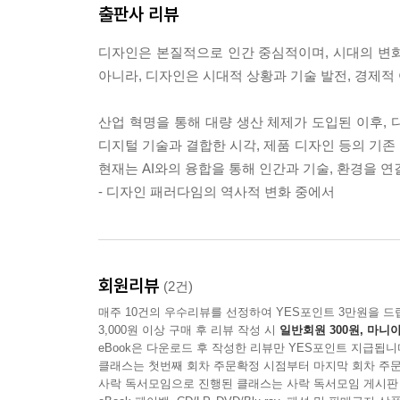
출판사 리뷰
AI 디자인 프로세스 및 실무 활용
디자인은 본질적으로 인간 중심적이며, 시대의 변
아니라, 디자인은 시대적 상황과 기술 발전, 경제적
1. AI를 활용한 디자인 프로세스
1.1. 디자인 프로세스의 변화
산업 혁명을 통해 대량 생산 체제가 도입된 이후,
· 디자인 프로세스와 AI의 도입
디지털 기술과 결합한 시각, 제품 디자인 등의 기존 
· AI 기술의 발전과 프로세스의 변화
현재는 AI와의 융합을 통해 인간과 기술, 환경을 
· AI 디자인 프로세스에서 디자이너의 역할
- 디자인 패러다임의 역사적 변화 중에서
1.2. 디자인 프로세스의 종류
· 사용자 경험 디자인 프로세스
· 서비스 디자인 프로세스
· 디자인씽킹과 AI의 결합
회원리뷰
(2건)
1.3. AI 디자인 프로세스의 개념 및 특징
매주 10건의 우수리뷰를 선정하여 YES포인트 3만원을 드
· AI 디자인 프로세스의 개념
3,000원 이상 구매 후 리뷰 작성 시
일반회원 300원, 마니아
· AI 디자인 프로세스의 단계별 역할
eBook은 다운로드 후 작성한 리뷰만 YES포인트 지급됩니
클래스는 첫번째 회차 주문확정 시점부터 마지막 회차 주문
· AI 디자인 프로세스의 차별점
사락 독서모임으로 진행된 클래스는 사락 독서모임 게시판
1.4. AI 디자인 프로세스의 단계