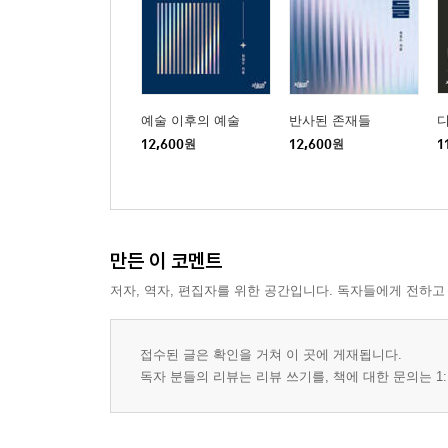
3. AI 디자인의 기술적 배경
3.1. AI의 기본 개념과 핵심 원리
· AI의 정의 및 주요 개념
· AI의 학습 방식
· 디자인에 적용되는 AI의 원리
예술 이후의 예술
반사된 존재들
3.2. AI의 디자인 적용 기술
12,600
원
12,600
원
1
· 머신러닝과 디자인 자동화
· 딥러닝을 활용한 창의적 디자인 솔루션
· 자연어 처리 기반 디자인 인터페이스
· 컴퓨터 비전과 이미지 분석
만든 이 코멘트
· 생성형 모델을 활용한 콘셉트 설정
· 데이터 분석 및 트렌드 예측
저자, 역자, 편집자를 위한 공간입니다. 독자들에게 전하고
3.3. AI 디자인의 알고리즘 및 모델
· 디자인을 위한 생성 모델
접수된 글은 확인을 거쳐 이 곳에 게재됩니다.
· 스타일 트랜스퍼 및 이미지 변형 기법
독자 분들의 리뷰는 리뷰 쓰기를, 책에 대한 문의는 1:
· 강화 학습 기반 최적화 모델
· AI 기반 추천과 큐레이션 시스템
· 대규모 언어 모델 응용