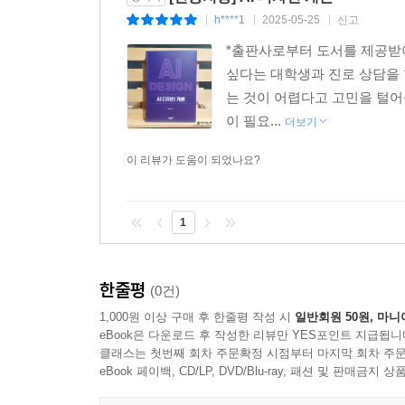
· 실제 응용 분야
h****1
2025-05-25
신고
|
|
|
3.4. 영상 및 미디어 콘텐츠
*출판사로부터 도서를 제공받아
· 영상 및 미디어 콘텐츠의 이해
싶다는 대학생과 진로 상담을 
· AI 기반 영상 제작 및 편집 기술
는 것이 어렵다고 고민을 털어
· 실제 응용 분야
이 필요...
3.5. UX/UI 디자인
더보기
· UX/UI 디자인의 이해
이 리뷰가 도움이 되었나요?
· AI 기반 UX/UI 구현 기술
· 실제 응용 사례
3.6. 패션 디자인
1
· 패션 디자인의 이해
· AI 기반 패션 트렌드 예측 및 스타일 추천
한줄평
· 실제 응용 분야
(0건)
3.7. 예술 및 창작
1,000원 이상 구매 후 한줄평 작성 시
일반회원 50원, 마니
· AI가 예술 및 창작에 미치는 영향
eBook은 다운로드 후 작성한 리뷰만 YES포인트 지급됩니
클래스는 첫번째 회차 주문확정 시점부터 마지막 회차 주문
· AI 기반 예술 및 창작 기법
eBook 페이백, CD/LP, DVD/Blu-ray, 패션 및 판매금
· 예술 및 창작의 미래