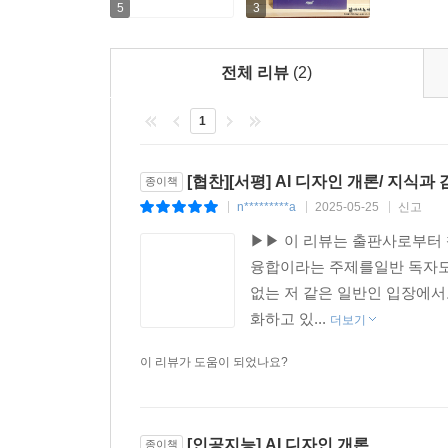
5
3
2.3. 프롬프트 최적화 및 평가 방법
· 최적화 평가 기준 설정
· 최적화 기법 및 테스트 방법론
전체 리뷰
(2)
· 프롬프트 벤치마킹을 통한 평가
1
3. AI 디자인의 분야
3.1. 시각 및 그래픽 디자인
[협찬][서평] AI 디자인 개론/ 지식과 
종이책
· 시각 및 그래픽 디자인 개요
n*********a
2025-05-25
신고
|
|
|
· AI 기반 이미지 생성 및 편집 기술
▶▶ 이 리뷰는 출판사로부터 
· 실제 응용 분야
융합이라는 주제를일반 독자도
3.2. 제품 및 산업 디자인
없는 저 같은 일반인 입장에서
· 제품 및 산업 디자인의 이해
화하고 있...
더보기
· AI 기반 디자인 방법론과 기술
· 실제 응용 분야
이 리뷰가 도움이 되었나요?
3.3. 건축 및 공간 디자인
· 건축 및 공간 디자인의 이해
· AI 기반 설계 및 시뮬레이션 기술
[인공지능] AI 디자인 개론
종이책