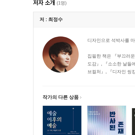
저자 소개
· AI 디자인이 필요한 이유
(1명)
· AI 디자인의 주요 적용 분야
저 :
최정수
2. AI와 디자인의 융합
2.1. 디자인 도구와 기술의 변화
디자인으로 석박사를 마
· 수작업 기반의 디자인
· 디지털 디자인의 등장
집필한 책은 『부끄러운 시
· AI 디자인의 출현과 혁신
도감』, 『소소한 날들에
2.2. 디지털 디자인과 AI 디자인의 비교
브컬처』, 『디자인 씽킹
· 기존 디자인의 특징과 한계
· AI 기술에 따른 디자인 접근 방식 변화
· 디자이너와 AI의 역할 비교
2.3. AI와 융합된 디자인 업무 변화
작가의 다른 상품
· AI와 디자이너의 협업
· AI로 인한 디자이너의 역할 변화
· 디자인 도구의 변화와 업무 환경의 개선