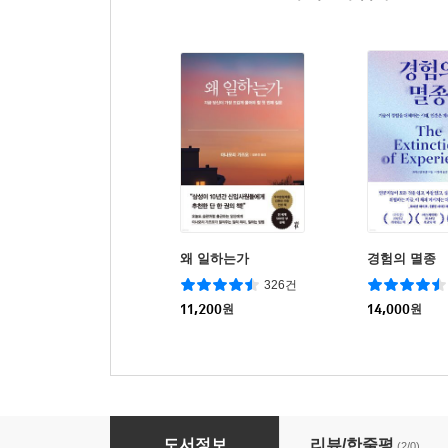
왜 일하는가
경험의 멸종
326건
11,200
원
14,000
원
AI 디자인 개론
도서정보
리뷰/한줄평
(2/0)