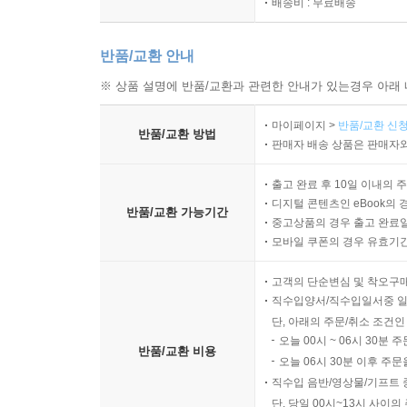
배송비 : 무료배송
· 글로벌 시장 및 산업의 확장 전망
· 미래 기술 트렌드와 디자인 프로세스의 진화
반품/교환 안내
2.2. 디자이너와 AI 디자인의 미래
· 협업 방식의 변화
※ 상품 설명에 반품/교환과 관련한 안내가 있는경우 아래 
· 새로운 디자인 직군의 등장
마이페이지 >
반품/교환 신청
· 미래 디자인 생태계 구축
반품/교환 방법
판매자 배송 상품은 판매자와
2.3. 디자인 산업의 변화
· 경영 전략 및 비즈니스 모델 혁신
출고 완료 후 10일 이내의 
· 산업 영역 확장 및 시장 트렌드 변화
디지털 콘텐츠인 eBook의 
반품/교환 가능기간
중고상품의 경우 출고 완료일
· 지속 가능성 및 글로벌 협력 기반 구축
모바일 쿠폰의 경우 유효기간(
3. AI 디자인의 과제
고객의 단순변심 및 착오구
3.1. 디자인의 AI 활용 방법
직수입양서/직수입일서중 일
· 창의적 조력자로서의 AI
단, 아래의 주문/취소 조건인
오늘 00시 ~ 06시 30분 
· 친환경 선구자로서의 AI
반품/교환 비용
오늘 06시 30분 이후 주문
· 글로벌 네트워크 연결자 및 협업 촉진자로서의 AI
직수입 음반/영상물/기프트 
3.2. AI 디자인의 미래 연구 분야
단, 당일 00시~13시 사이