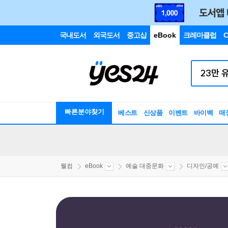
국내도서
외국도서
중고샵
eBook
크레마클럽
C
빠른분야찾기
베스트
신상품
이벤트
바이백
매
웰컴
eBook
예술 대중문화
디자인/공예