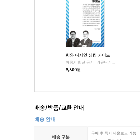
1.1. 창작물의 저작권 및 소유권
· AI 창작물의 개념과 범위
· AI 디자인 저작권 및 소유권 분쟁
· AI 디자인 소유권 관리 방안
1.2. 데이터 편향성
· 데이터 편향성의 원인 및 유형
· 데이터 편향성이 디자인에 미치는 영향
AI와 디자인 싱킹 가이드
허웅,이한진 공저
커뮤니케이션북스
· 데이터 편향성 극복을 위한 전략과 기술
|
9,600
원
1.3. 기술적, 사회적 문제
· 알고리즘 투명성 및 공정성 확보
· 개인정보 공유 및 보안 강화
· AI 환각에 의한 디자인 오류
· AI 디자인의 사회적 파급효과와 책임
배송/반품/교환 안내
배송 안내
2. AI와 디자인의 미래
2.1. AI 디자인의 발전 전망
구매 후 즉시 다운로드 가능
· AI 디자인 패러다임으로의 전환
배송 구분