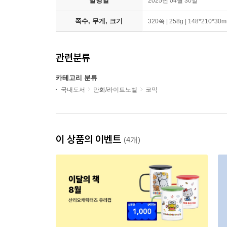
발행일
2025년 04월 30일
쪽수, 무게, 크기
320쪽 | 258g | 148*210*30
관련분류
카테고리 분류
국내도서
만화/라이트노벨
코믹
이 상품의 이벤트
(4개)