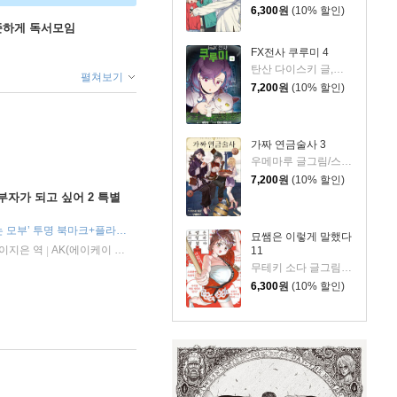
6,300
원
(10% 할인)
꾸준하게 독서모임
FX전사 쿠루미 4
탄산 다이스키 글,그림/데무냥 원저/한호성 역
펼쳐보기
7,200
원
(10% 할인)
가짜 연금술사 3
우메마루 글그림/스기우라 지로 원저/한호성 역
7,200
원
(10% 할인)
부자가 되고 싶어 2 특별
구성 : 초판 한정 ‘식빵 굽는 모부’ 투명 북마크+플라잉 모부 아크릴 키링+ 투명 포토카드 (책과랩핑)
묘쌤은 이렇게 말했다
/이지은 역
AK(에이케이 커뮤니케이션즈)
2025년 04월 30일
|
|
11
무테키 소다 글그림/카나리 토쿠사쿠 원저/옷무 역
6,300
원
(10% 할인)