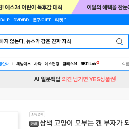
D/LP
DVD/BD
문구
/GIFT
티켓
독서유형검사
장안내
채널예스
사락
예스펀딩
클래스24
RBTI Lab
여
독서유형검사
AI 일문백답
의견 남기면 YES상품권!
소득공제
삼색 고양이 모부는 캔 부자가 되
만화