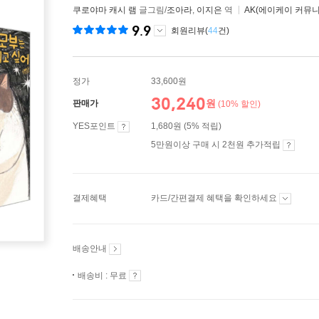
쿠로야마 캐시 램
글그림/
조아라
,
이지은
역
AK(에이케이 커뮤
9.9
회원리뷰(
44
건)
정가
33,600원
30,240
원
판매가
(10% 할인)
YES포인트
1,680원 (5% 적립)
5만원이상 구매 시 2천원 추가적립
결제혜택
카드/간편결제 혜택을 확인하세요
배송안내
배송비 : 무료