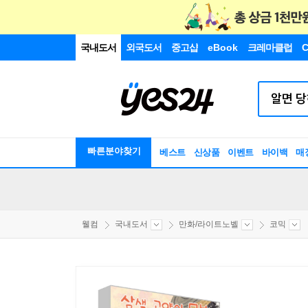
국내도서
외국도서
중고샵
eBook
크레마클럽
C
빠른분야찾기
베스트
신상품
이벤트
바이백
매
웰컴
국내도서
만화/라이트노벨
코믹