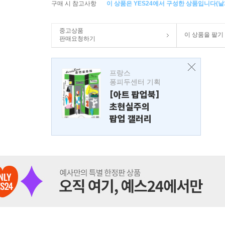
구매 시 참고사항
이 상품은 YES24에서 구성한 상품입니다(낱개
중고상품
이 상품을 팔기
판매요청하기
프랑스
퐁피두센터 기획
[아트 팝업북]
초현실주의
팝업 갤러리