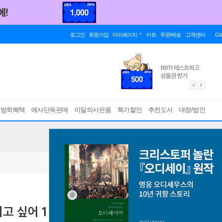
로그인
회원가입
마이페이지
카트
주문/배송
고객센터
Gl
름방학혜택
예사단독판매
이달의사은품
특가할인
추천도서
대량/법인
고 싶어 1 + 2 특별한정판 세트
[ 2권 ]