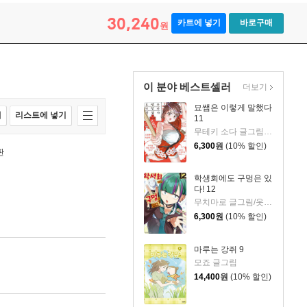
30,240
카트에 넣기
바로구매
원
이 분야 베스트셀러
더보기
묘쌤은 이렇게 말했다
매
리스트에 넣기
11
무테키 소다 글그림/카나리 토쿠사쿠 원저/옷무 역
6,300
원
(10% 할인)
판
학생회에도 구멍은 있
다! 12
무치마로 글그림/옷무 역
6,300
원
(10% 할인)
마루는 강쥐 9
모죠 글그림
14,400
원
(10% 할인)