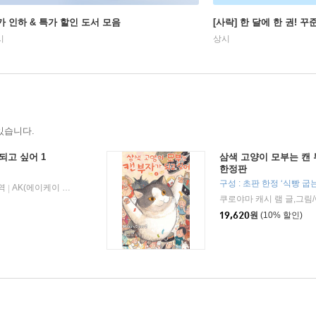
가 인하 & 특가 할인 도서 모음
[사락] 한 달에 한 권! 
시
상시
있습니다.
되고 싶어 1
삼색 고양이 모부는 캔 
한정판
역
AK(에이케이 커뮤니케이션즈)
2024년 04월 10일
|
|
쿠로야마 캐시 램 글,그림
19,620
원
(10% 할인)