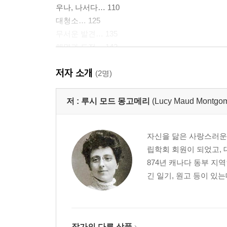
우나, 나서다… 110
대청소… 125
무서운 발견… 135
해명과 도전… 142
언덕 위의 집…154
저자 소개
앨릭 데이비스 부인의 방문…168
(2명)
여러 소문…181
앙갚음…193
저 :
루시 모드 몽고메리
(Lucy Maud Montgom
승리, 또 승리…211
메리 밴스, 흉한 소식을 전하다…226
자신을 닮은 사랑스러운 
오, 가엾은 애덤이여…234
립학회 회원이 되었고, 
페이스, 벗을 사귀다…240
874년 캐나다 동부 지
차마 할 수 없는 말…248
긴 일기, 원고 등이 있는
세인트 조지는 알고 있다…261
바른 생활 모임…270
충동적 자선…287
맨발과 양말…297
작가의 다른 상품