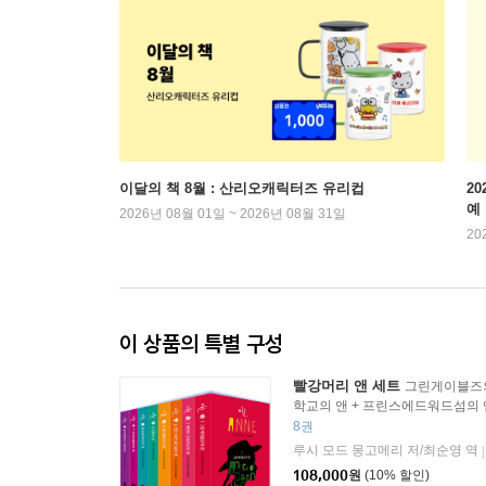
이달의 책 8월 : 산리오캐릭터즈 유리컵
2
예
2026년 08월 01일 ~ 2026년 08월 31일
20
이 상품의 특별 구성
빨강머리 앤 세트
그린게이블즈의
학교의 앤 + 프린스에드워드섬의 
앤 + 신혼의 앤 + 잉글사이드의 
8권
앤 + 세계대전 시대의 앤
루시 모드 몽고메리 저/최순영 역
|
108,000
원
(10% 할인)