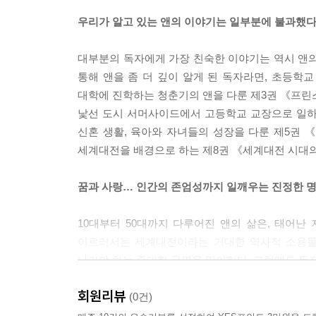
--- p.161
우리가 알고 있는 앤의 이야기는 일부분에 불과했다
2층에서 로즈메리는 자기 방 창가에 앉아 오랫동안
대부분의 독자에게 가장 친숙한 이야기는 역시 앤의
숭하여 가라앉지 않았다. 낡아버린 오랜 꿈에 갑자기
통해 앤을 좀 더 깊이 알게 된 독자라면, 초등학
뜰에는 마지막까지 남아 있던 한 송이 붉은 장미의 
대학에 진학하는 청춘기의 앤을 다룬 제3권 《프린
것이다.
낯선 도시 서머사이드에서 고등학교 교장으로 일하
--- p.167
신혼 생활, 육아와 자녀들의 성장을 다룬 제5권 
세계대전을 배경으로 하는 제8권 《세계대전 시대의
“고통 그 자체보다도 지레 겁부터 내는 마음이 더 큰
--- p.222
꿈과 사랑… 인간의 존엄성까지 일깨우는 진정한 
“겉으로는 웃지 않을지 몰라요. 하지만 웃을지도 몰
10대부터 50대까지 다루어진 앤의 삶은, 태어난
“아냐, 속으로도 웃지 않아. 왜 웃을 거라 생각하는
이르러서는 세계대전이라는 거대한 역사적 소용돌
괴로워하는 걸 보고 웃은 적은 한 번도 없었어. 
나가야 하는 중대한 국면을 맞이한다. 그럼에도 독자
하고 싶지 않다면…… 그건 그것대로 괜찮아.”
지켜내며 웃음과 행복을 발견해 가는 그녀의 삶의 
--- p.242
회원리뷰
몰랐던 독자들에게도, 앤의 전 생애를 함께 따라
(0건)
이야기로 남기를 바란다.