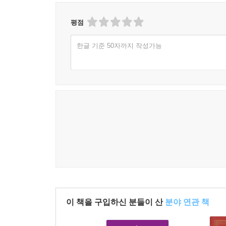
--- p.380
Windy Willows는 1936년 8월, 영국 하랩(Ha
출간되었다. 이 차이에는 다음과 같은 후일담이 전
평점
다가올 큰 전쟁의 그림자는 아직 어디에도 그 차가
게 될 젊은이들, 그리고 그 싸움터에서 스러져갈지
한글 기준 50자까지 작성가능
“내가 원래 정한 제목은 Anne of Windy Wil
러기 학생들이었다. 앞으로 슬픔에 몸부림치는 나날
《버드나무에 부는 바람 (The Wind in the 
저녁놀이 내려앉은 도시에 펄럭이는 깃발의 진홍빛
‘Willows’ 대신 ‘Poplars’는 어떠냐고 제안했어요
다가왔다.
한다고 고집했어요. 하랩 씨 말로는, 영국 사람들은 포플
몽고메리, 『친애하는 M 씨께: L. M. 몽고메리가 G
--- p.381
이 편지는 몽고메리가 오랜 친구이자 출판인이었던 조지 보이드
제목의 원고를 각각 영국의 하랩(George G. Harrap 
보여준다. 그러나 미국 측에서는 ‘Windy Will
《버드나무에 부는 바람》과 혼동될 수 있다는 이유로 
제안하게 되었다. 흥미롭게도, 정작 케네스 그
않았으며, 오히려 영국 독자들에게는 ‘포플러’보다 
이 책을 구입하신 분들이 산
분야 연관 책
이러한 이유로 제4권의 영문판은 북미(미국, 캐