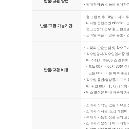
등장인물들의 말이 보다 현실감 있게 다가올 수 있도
반품/교환 방법
판매자 배송 상품은 판매자와
우리말 어휘의 폭과 깊이까지 담은 명품 번역
출고 완료 후 10일 이내의 
디지털 콘텐츠인 eBook의 
반품/교환 가능기간
중고상품의 경우 출고 완료일
반면 직접 인용이 아닌 서술이나 묘사의 경우에는
모바일 쿠폰의 경우 유효기간(
설명이나 묘사에서는 문어체에서만 느낄 수 있는 우
버릴 수도 있는 표현들도 가급적 되살려 보고자 했다
고객의 단순변심 및 착오구
쓰이는 ‘퉁 치다’는 표현은 국립국어원 표준국어
직수입양서/직수입일서중 일
사용함으로써, 우리말 어휘의 폭과 깊이를 번역에 
단, 아래의 주문/취소 조건인
오늘 00시 ~ 06시 30분 
반품/교환 비용
오늘 06시 30분 이후 주문
또한 특정 의미를 전달할 때, 요즘 널리 쓰이는 표
직수입 음반/영상물/기프트 
않더라도 적극 활용하려 했다. 앤은 자연을 깊이 사
단, 당일 00시~13시 사이
부분에서 반복적인 단어만을 사용하는 대신, 가급적 다
박스 포장은 택배 배송이 가
아니라, ‘날이 흐려 어둡고 침침하다’는 뜻의 ‘끄느
소비자의 책임 있는 사유로 
소비자의 사용, 포장 개봉에 
누구보다 앤을 사랑한 역자의 손에서 다시 태어난 앤
복제가 가능한 상품 등의 포장을 
소비자의 요청에 따라 개별
그럼에도 번역에는 필연적으로 아쉬움이 따를 수밖에