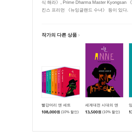
식 해라》, Prime Dharma Master Kyongsan 《The
킨스 프리먼 《뉴잉글랜드 수녀》 등이 있다.
작가의 다른 상품
빨강머리 앤 세트
세계대전 시대의 앤
108,000
원
(10% 할인)
13,500
원
(10% 할인)
1