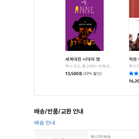
유령이나 죽음 등 민감한 주제를 다룬 일부 장면
보이게 되었다.
《윈디윌로즈의 앤》_어디에서도 볼 수 없는 특별한
동서문화사 《앤》 시리즈 제4권의 번역에는, 작가가
Willows를 저본으로 삼아 《윈디윌로즈의 앤》
세계대전 시대의 앤
작은
모두에서, 앤이 살았던 집의 이름을 뜻으로 번
루시 모드 몽고메리 저/최순영 역
동서문화
|
제1권에서는 ‘G’, 제4권에서는 ‘W’로 시작하는
13,500
원
(10% 할인)
제목에서도 ‘ㄱ’과 ‘ㅇ’ 또는 ‘위’로 시작하는 소리
16,2
꿈과 낭만 넘치는 소녀 앤을 오롯이 그려내다
역자가 《앤》 시리즈를 번역하면서 가장 중점을 둔
배송/반품/교환 안내
충실하게 담아내는 것이었다. 특히 1권에서 앤이 
배송 안내
만한 단어들을 표현하고자 했다. 예를 들어, 마을 사람
불리는 장소들이, 앤의 언어를 통해 ‘환희의 하얀 길’(Whit
예스24 배송