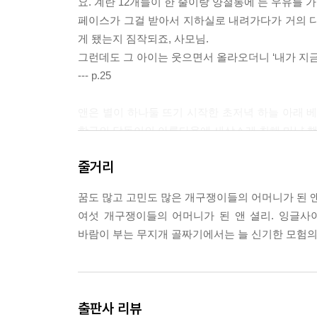
요. 계란 12개들이 한 줄이랑 양철통에 든 우유를 
페이스가 그걸 받아서 지하실로 내려가다가 거의 다
게 됐는지 짐작되죠, 사모님.
그런데도 그 아이는 웃으면서 올라오더니 ‘내가 지금
--- p.25
앤은 별이 하나둘 뜨기 시작한 초저녁 하늘 아래 
항구의 달돋이의 아름다움에 새삼스레 취해 마냥 
--- p.34
줄거리
월터 블라이드는 ‘흰옷 입은 숙녀’라는 별명을 가진 
꿈도 많고 고민도 많은 개구쟁이들의 어머니가 된 
크게 뜨고 에메랄드빛 안개에 둘러싸인 듯한 못가의 
여섯 개구쟁이들의 어머니가 된 앤 셜리. 잉글사
에 두둥실 떠 있는 것을 올려다보았다가 했다. 그의
바람이 부는 무지개 골짜기에서는 늘 신기한 모험의
밑에 잠들어 있는 수 세대 전 선조들의 기쁨과 슬픔
--- p.39
인생은 이제 끝나버렸다는 식의 사고는 믿을 게 못
출판사 리뷰
예상치 못한 새로운 장이 시작되는 경우도 있는 것이