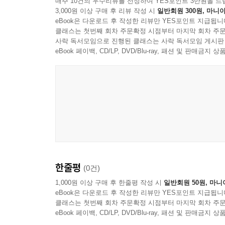
매주 10건의 우수리뷰를 선정하여 YES포인트 3만원을 드
“난 두 번 다시 뭔가를 좋아하지 않을 거예요.”
3,000원 이상 구매 후 리뷰 작성 시
일반회원 300원, 마니아
“그런 말은 하면 안 돼. 사랑하지 않으면 삶에서 너
eBook은 다운로드 후 작성한 리뷰만 YES포인트 지급됩니
보다 상세한 주석과 자료를 바탕으로 한 깊이 있는 
클래스는 첫번째 회차 주문확정 시점부터 마지막 회차 주문
--- p.246
사락 독서모임으로 진행된 클래스는 사락 독서모임 게시판
《앤》 시리즈 전 8권을 번역하면서 저본으로 삼은 것
eBook 페이백, CD/LP, DVD/Blu-ray, 패션 및 판매금
다만 존 메러디스는 이 상식의 영역에서 취약한 사람
시리즈였다. 이 가운데에서도 역자가 영국에서 직접
를 선택하는 일은 도저히 할 수 없었다. 그는 ‘적
시리즈는 《앤》 시리즈 중 제6권까지만을 포함하고
었다. 동료 목사인 페리는 미묘한 암시와는 거리가 먼
지만 - 메러디스 목사는 그 자리를 박차고 뛰쳐나
이에 따라 캐나다와 영국의 아동, 청소년 도서 전문 출판사
차 했다.
함께 참고했다. 판본마다 문장의 일부가 생략되거
--- pp.249-250
마지막 두 권뿐 아니라 앞의 여섯 권에 대해서도 
경우에는 옥스퍼드 대학 출판사(Oxford University 
‘무지개 골짜기’ 너머로 저녁 해가 뉘엿뉘엿 넘어
참고하여 보다 상세한 주석과 자료를 바탕으로 번역
을 살포시 덮어놓은 듯했다. 푸르스름한 이내가 동쪽
한줄평
(0건)
아이들은 골짜기의 작은 빈터에 모여 있었다. 페이스와
국내 유일! 《Anne of Windy Willows》를 저본
1,000원 이상 구매 후 한줄평 작성 시
일반회원 50원, 마니
별한 축하 모임을 갖고 있었다. 젬에게는 ‘무지개
eBook은 다운로드 후 작성한 리뷰만 YES포인트 지급됩니
클래스는 첫번째 회차 주문확정 시점부터 마지막 회차 주문
위해 샬럿타운으로 떠난다. 그들만의 작은 세계에 
이 가운데 《앤》 시리즈에서 특히 판본 간 차이가
eBook 페이백, CD/LP, DVD/Blu-ray, 패션 및 판매금
다 가슴 한구석에는 한 가닥 쓸쓸함을 느끼고 있었다
(Anne of Windy Willows)과 《바람 부는 포플러