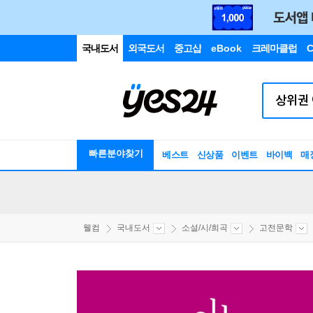
국내도서
외국도서
중고샵
eBook
크레마클럽
C
빠른분야찾기
베스트
신상품
이벤트
바이백
매
웰컴
국내도서
소설/시/희곡
고전문학