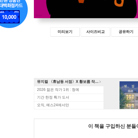
미리보기
사이즈비교
공유하기
뮤지컬 〈휴남동 서점〉X 황보름 작가 북토크
2026 젊은 작가 1위 : 청예
기간 한정 특가 도서
오직, 예스24에서만
이 책을 구입하신 분