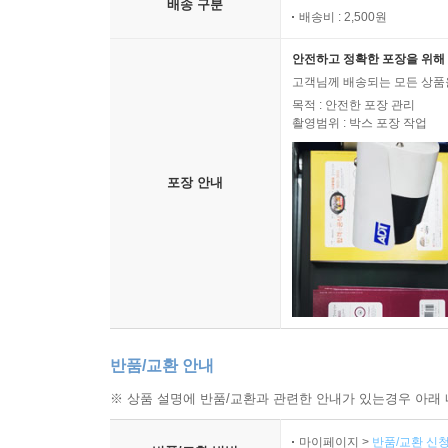
배송 구분
이름으로 바뀌게 된다.
배송비 : 2,500원
여기서 사용한 ‘윤슬’이라는 단어는 ‘햇빛이나 달
안전하고 정확한 포장을 위해 
고객님께 배송되는 모든 상품을
오직 한국어에만 있는 아름다운 표현 중 하나다.
목적 : 안전한 포장 관리
표현보다 ‘윤슬’이라는 한 단어가 앤 셜리라면 꼭 
촬영범위 : 박스 포장 작업
또 하나의 예로, 다소 어색하게 들릴 수도 있는 ‘닮은꼴
포장 안내
있지만, 앤이 말하는 ‘kindred spirit’이 단
사람이라는 뜻을 담고 있다고 생각했다. 그런 의미
옮기게 되었다.
입말이 살아 있는 보다 생생한 앤을 만난다!
동서문화사는 이미 오래전부터 《앤》 시리즈 전권
반품/교환 안내
자산이 되어 주었다. 이러한 기반 위에서 이번 번
대화의 내용을 전달하는 데 큰 문제가 없더라도, 실
※ 상품 설명에 반품/교환과 관련한 안내가 있는경우 아래 
의미는 그대로 유지하되 보다 자연스럽고 구어
마이페이지 >
반품/교환 신청