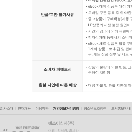
디지털 컨텐츠인 eBook, 
한 표현이 우리말 고유의 어감과 충돌하며 다소 
eBook 대여 상품은 대여 기
모바일 쿠폰 등록 후 취소/환
이야기를 사랑해 온 독자의 한 사람으로서, 그 애
반품/교환 불가사유
중고상품이 구매확정(자동 
않도록 깊이 고민했다는 점만은 독자 여러분께서 너
LP상품의 재생 불량 원인이 기
시간의 경과에 의해 재판매가
전자상거래 등에서의 소비자
eBook 세트 상품은 일괄 
1개의 상품으로 취급 및 판매
우, 세트 상품 전부 및 세트
상품의 불량에 의한 반품, 교
소비자 피해보상
준하여 처리됨
환불 지연에 따른 배상
대금 환불 및 환불 지연에 
회사소개
인재채용
이용약관
개인정보처리방침
청소년보호정책
도서홍보안내
대표 : 김석환, 최세라