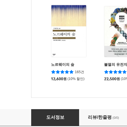
노르웨이의 숲
불멸의 유전
165건
12,600
원
(10% 할인)
22,500
원
(1
무지개 골짜기의 앤
도서정보
리뷰/한줄평
(0/0)