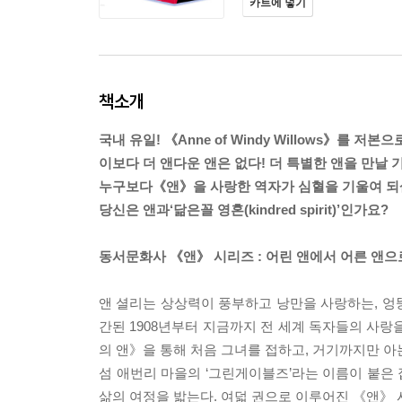
카트에 넣기
책소개
국내 유일! 《Anne of Windy Willows》를 저본
이보다 더 앤다운 앤은 없다! 더 특별한 앤을 만날 
누구보다《앤》을 사랑한 역자가 심혈을 기울여 되살
당신은 앤과‘닮은꼴 영혼(kindred spirit)’인가요?
동서문화사 《앤》 시리즈 : 어린 앤에서 어른 앤으
앤 셜리는 상상력이 풍부하고 낭만을 사랑하는, 엉
간된 1908년부터 지금까지 전 세계 독자들의 사랑
의 앤》을 통해 처음 그녀를 접하고, 거기까지만 아
섬 애번리 마을의 ‘그린게이블즈’라는 이름이 붙은 
삶의 여정을 밟는다. 여덟 권으로 이루어진 《앤》 