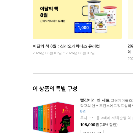
이달의 책 8월 : 산리오캐릭터즈 유리컵
2
예
2026년 08월 01일 ~ 2026년 08월 31일
20
이 상품의 특별 구성
빨강머리 앤 세트
그린게이블즈의
학교의 앤 + 프린스에드워드섬의 
앤 + 신혼의 앤 + 잉글사이드의 
8권
앤 + 세계대전 시대의 앤
루시 모드 몽고메리 저/최순영 역
|
108,000
원
(10% 할인)