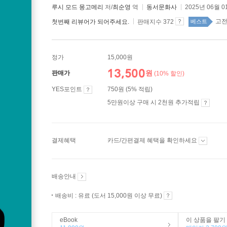
루시 모드 몽고메리
저/
최순영
역
동서문화사
2025년 06월 0
고전
첫번째 리뷰어가 되어주세요.
판매지수 372
베스트
정가
15,000원
13,500
원
판매가
(10% 할인)
YES포인트
750원 (5% 적립)
5만원이상 구매 시 2천원 추가적립
결제혜택
카드/간편결제 혜택을 확인하세요
배송안내
배송비 : 유료 (도서 15,000원 이상 무료)
eBook
이 상품을 팔기