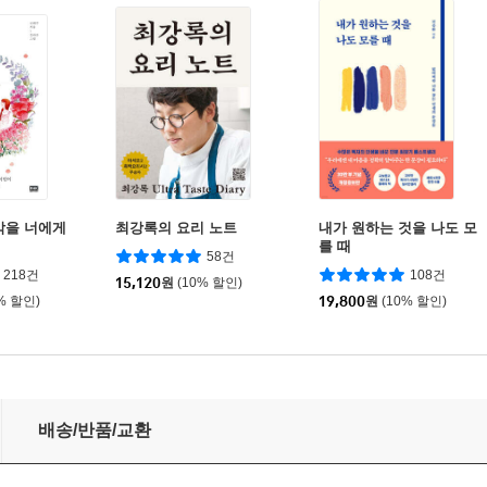
각을 너에게
최강록의 요리 노트
내가 원하는 것을 나도 모
를 때
58건
218건
108건
15,120
원
(10% 할인)
% 할인)
19,800
원
(10% 할인)
배송/반품/교환