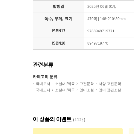
발행일
2025년 06월 01일
쪽수, 무게, 크기
470쪽 | 148*210*30mm
ISBN13
9788949719771
ISBN10
8949719770
관련분류
카테고리 분류
국내도서
소설/시/희곡
고전문학
서양 고전문학
국내도서
소설/시/희곡
영미소설
영미 장편소설
이 상품의 이벤트
(11개)