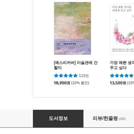
[예스리커버] 미술관에 간
가장 예쁜 생
할미
주고 싶다
113건
18,900
원
(10% 할인)
13,500
원
(10
잉글사이드의 앤
도서정보
리뷰/한줄평
(0/0)