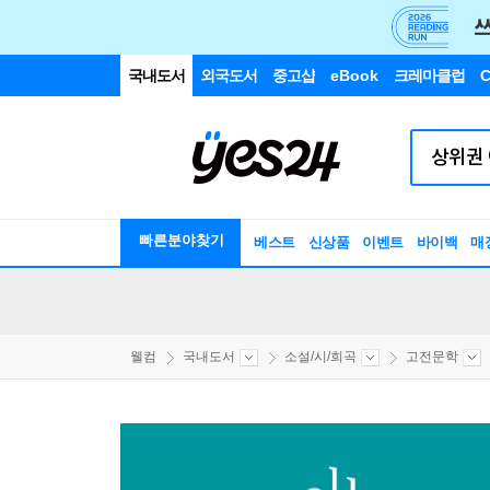
국내도서
외국도서
중고샵
eBook
크레마클럽
C
빠른분야찾기
베스트
신상품
이벤트
바이백
매
웰컴
국내도서
소설/시/희곡
고전문학