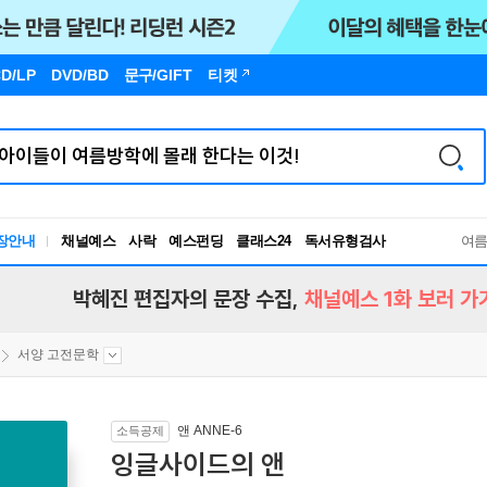
D/LP
DVD/BD
문구
/GIFT
티켓
독서유형검사
장안내
채널예스
사락
예스펀딩
클래스24
여
RBTI Lab
독서유형검사
박혜진 편집자의 문장 수집,
채널예스 1화 보러 가
서양 고전문학
앤 ANNE-6
소득공제
잉글사이드의 앤