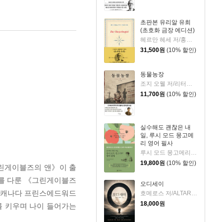
초판본 유리알 유희
(초호화 금장 에디션)
헤르만 헤세 저/홍진호 역
31,500
원
(10% 할인)
동물농장
조지 오웰 저/리터링크 역
11,700
원
(10% 할인)
실수해도 괜찮은 내
일, 루시 모드 몽고메
리 영어 필사
루시 모드 몽고메리 저/이루리 편역
19,800
원
(10% 할인)
그린게이블즈의 앤》이 출
기를 다룬 《그린게이블즈
오디세이
. 캐나다 프린스에드워드
호메로스 저/ALTARI LAB 편
18,000
원
를 키우며 나이 들어가는