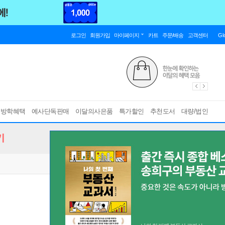
로그인
회원가입
마이페이지
카트
주문/배송
고객센터
Gl
름방학혜택
예사단독판매
이달의사은품
특가할인
추천도서
대량/법인
기