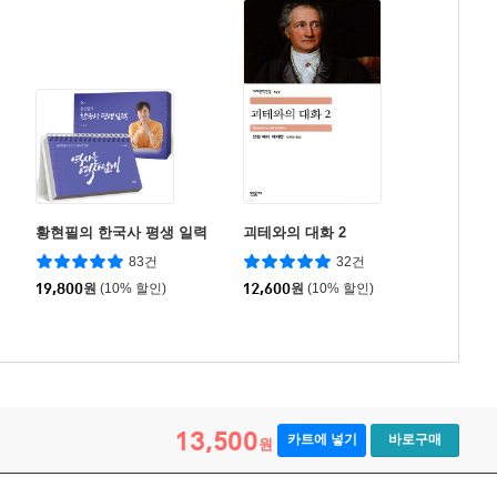
황현필의 한국사 평생 일력
괴테와의 대화 2
83건
32건
19,800
원
(10% 할인)
12,600
원
(10% 할인)
13,500
카트에 넣기
바로구매
원