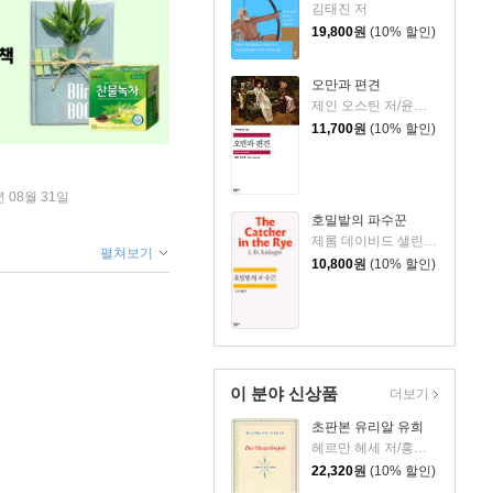
김태진 저
19,800
원
(10% 할인)
오만과 편견
제인 오스틴 저/윤지관,전승희 공역
11,700
원
(10% 할인)
년 08월 31일
호밀밭의 파수꾼
제롬 데이비드 샐린저 저/공경희 역
펼쳐보기
10,800
원
(10% 할인)
이 분야 신상품
더보기
초판본 유리알 유희
헤르만 헤세 저/홍진호 역
22,320
원
(10% 할인)