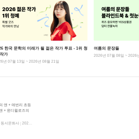
026 한국 문학의 미래가 될 젊은 작가 투표 - 1위 청
여름의 문장들
 작가
2026년 07월 08일 ~ 2026
26년 07월 13일 ~ 2026년 08월 21일
 앤 + 애번리 초등
앤 + 윈디윌로즈의
앤 + 무지개 골짜기의
동서문화사
2025년 06월 01일
|