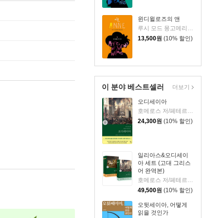
윈디윌로즈의 앤
루시 모드 몽고메리 저/최순영 역
13,500
원
(10% 할인)
이 분야 베스트셀러
더보기
오디세이아
호메로스 저/페테르 파울 루벤스 그림/박문재 역
24,300
원
(10% 할인)
일리아스&오디세이
아 세트 (고대 그리스
어 완역본)
호메로스 저/페테르 파울 루벤스 그림/박문재 역
49,500
원
(10% 할인)
오뒷세이아, 어떻게
읽을 것인가