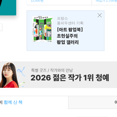
11,000원
매입가 2,700
프랑스
퐁피두센터 기획
[아트 팝업북]
초현실주의
팝업 갤러리
들이
함께 산 책