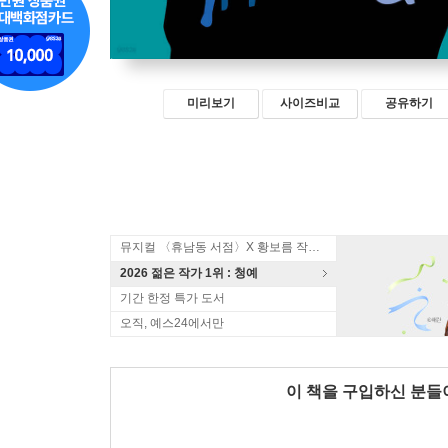
미리보기
사이즈비교
공유하기
뮤지컬 〈휴남동 서점〉X 황보름 작가 북토크
2026 젊은 작가 1위 : 청예
기간 한정 특가 도서
오직, 예스24에서만
이 책을 구입하신 분