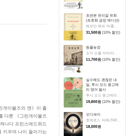
초판본 유리알 유희
(초호화 금장 에디션)
헤르만 헤세 저/홍진호 역
31,500
원
(10% 할인)
동물농장
조지 오웰 저/리터링크 역
11,700
원
(10% 할인)
실수해도 괜찮은 내
일, 루시 모드 몽고메
리 영어 필사
루시 모드 몽고메리 저/이루리 편역
19,800
원
(10% 할인)
그린게이블즈의 앤》이 출
오디세이
기를 다룬 《그린게이블즈
호메로스 저/ALTARI LAB 편
. 캐나다 프린스에드워드
18,000
원
를 키우며 나이 들어가는