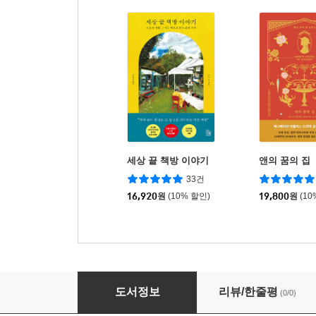
세상 끝 책방 이야기
앤의 꿈의 집
33건
16,920
원
(10% 할인)
19,800
원
(10
윈디윌로즈의 앤
도서정보
리뷰/한줄평
(0/0)