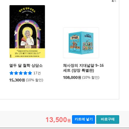
4
/4
열두 달 철학 상담소
채사장의 지대넓얕 9~16
세트 (양장 특별판)
17건
108,000
원
(10% 할인)
15,300
원
(10% 할인)
13,500
카트에 넣기
바로구매
원