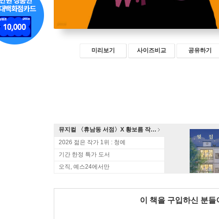
미리보기
사이즈비교
공유하기
뮤지컬 〈휴남동 서점〉X 황보름 작가 북토크
2026 젊은 작가 1위 : 청예
기간 한정 특가 도서
오직, 예스24에서만
이 책을 구입하신 분