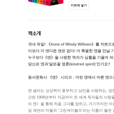
카트에 넣기
책소개
국내 유일! 《Anne of Windy Willows》를 저본
이보다 더 앤다운 앤은 없다! 더 특별한 앤을 만날 
누구보다《앤》을 사랑한 역자가 심혈을 기울여 되살
당신은 앤과‘닮은꼴 영혼(kindred spirit)’인가요?
동서문화사 《앤》 시리즈 : 어린 앤에서 어른 앤으
앤 셜리는 상상력이 풍부하고 낭만을 사랑하는, 엉
간된 1908년부터 지금까지 전 세계 독자들의 사랑
의 앤》을 통해 처음 그녀를 접하고, 거기까지만 아
섬 애번리 마을의 ‘그린게이블즈’라는 이름이 붙은 