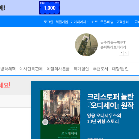
로그인
회원가입
마이페이지
카트
주문/배송
고객센터
Gl
름방학혜택
예사단독판매
이달의사은품
특가할인
추천도서
대량/법인
세요!