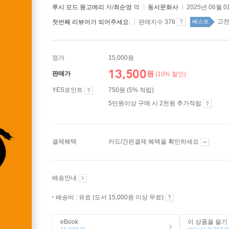
루시 모드 몽고메리
저/
최순영
역
동서문화사
2025년 06월 0
고전
첫번째 리뷰어가 되어주세요.
판매지수 378
베스트
정가
15,000원
13,500
원
판매가
(10% 할인)
YES포인트
750원 (5% 적립)
5만원이상 구매 시 2천원 추가적립
결제혜택
카드/간편결제 혜택을 확인하세요
배송안내
배송비 : 유료 (도서 15,000원 이상 무료)
eBook
이 상품을 팔기