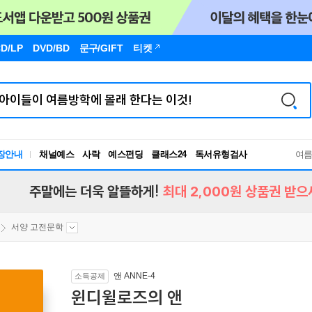
D/LP
DVD/BD
문구
/GIFT
티켓
장안내
채널예스
사락
예스펀딩
클래스24
독서유형검사
여
RBTI Lab
독서유형검사
주말에는 더욱 알뜰하게!
최대 2,000원 상품권 받으
서양 고전문학
앤 ANNE-4
소득공제
윈디윌로즈의 앤