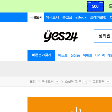
국내도서
외국도서
중고샵
eBook
크레마클럽
C
빠른분야찾기
베스트
신상품
이벤트
바이백
매
웰컴
국내도서
소설/시/희곡
고전문학