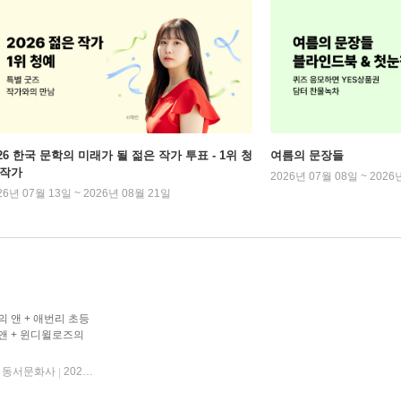
026 한국 문학의 미래가 될 젊은 작가 투표 - 1위 청
여름의 문장들
 작가
2026년 07월 08일 ~ 2026
26년 07월 13일 ~ 2026년 08월 21일
 앤 + 애번리 초등
앤 + 윈디윌로즈의
앤 + 무지개 골짜기의
동서문화사
2025년 06월 01일
|