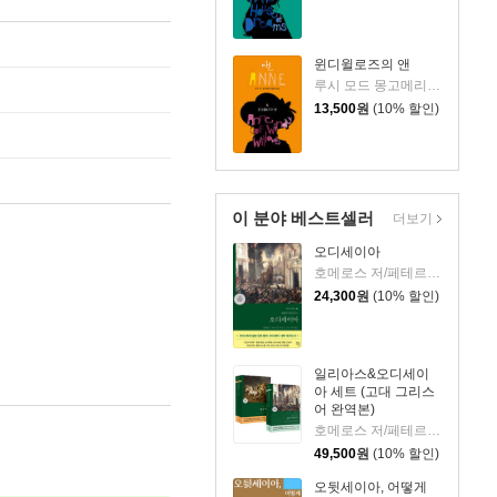
윈디윌로즈의 앤
루시 모드 몽고메리 저/최순영 역
13,500
원
(10% 할인)
이 분야 베스트셀러
더보기
오디세이아
호메로스 저/페테르 파울 루벤스 그림/박문재 역
24,300
원
(10% 할인)
일리아스&오디세이
아 세트 (고대 그리스
어 완역본)
호메로스 저/페테르 파울 루벤스 그림/박문재 역
49,500
원
(10% 할인)
오뒷세이아, 어떻게