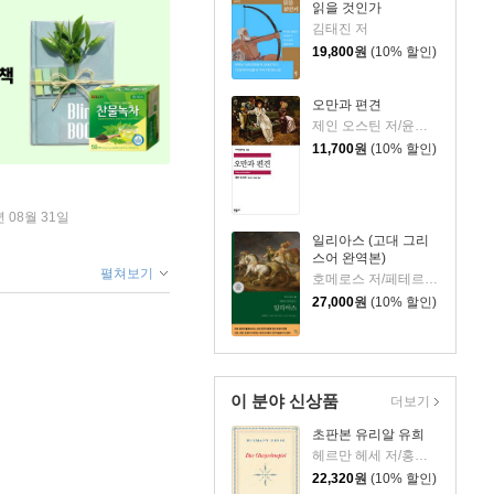
읽을 것인가
김태진 저
19,800
원
(10% 할인)
오만과 편견
제인 오스틴 저/윤지관,전승희 공역
11,700
원
(10% 할인)
년 08월 31일
일리아스 (고대 그리
스어 완역본)
펼쳐보기
호메로스 저/페테르 파울 루벤스 그림/박문재 역
27,000
원
(10% 할인)
이 분야 신상품
더보기
초판본 유리알 유희
헤르만 헤세 저/홍진호 역
22,320
원
(10% 할인)