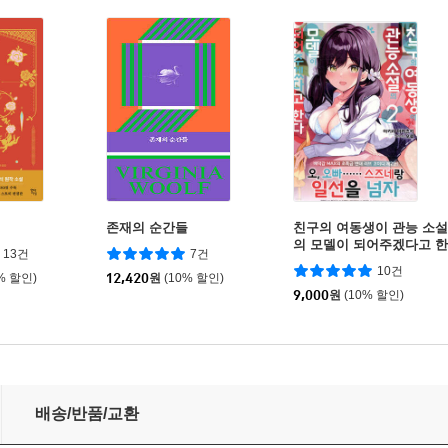
존재의 순간들
친구의 여동생이 관능 소설
의 모델이 되어주겠다고 한
13건
7건
다 2
10건
% 할인)
12,420
원
(10% 할인)
9,000
원
(10% 할인)
배송/반품/교환