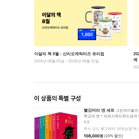
이달의 책 8월 : 산리오캐릭터즈 유리컵
2
예
2026년 08월 01일 ~ 2026년 08월 31일
20
이 상품의 특별 구성
빨강머리 앤 세트
그린게이블즈의
학교의 앤 + 프린스에드워드섬의 
앤 + 신혼의 앤 + 잉글사이드의 
8권
앤 + 세계대전 시대의 앤
루시 모드 몽고메리 저/최순영 역
|
108,000
원
(10% 할인)