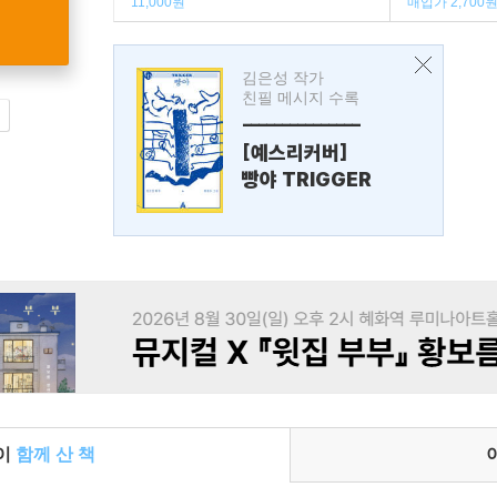
11,000원
매입가 2,700
김은성 작가
친필 메시지 수록
---------------
[예스리커버]
빵야 TRIGGER
들이
함께 산 책