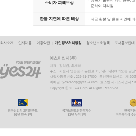
상품의 불량에 의한 반품, 교
소비자 피해보상
준하여 처리됨
환불 지연에 따른 배상
대금 환불 및 환불 지연에 
회사소개
인재채용
이용약관
개인정보처리방침
청소년보호정책
도서홍보안내
대표 : 김석환, 최세라
주소 : 서울시 영등포구 은행로 11, 5층~6층(여의도동,일신
사업자등록번호 : 229-81-37000 통신판매업신고 : 제 200
이메일 : yes24help@yes24.com 호스팅 서비스사업자 :
Copyright ⓒ YES24 Corp. All Rights Reserved.