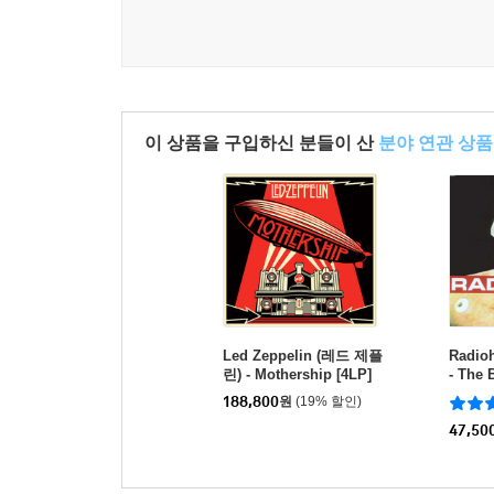
이 상품을 구입하신 분들이 산
분야 연관 상품
Led Zeppelin (레드 제플
Radi
린) - Mothership [4LP]
- The 
188,800
원
(19% 할인)
47,50