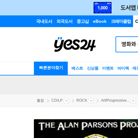
국내도서
외국도서
중고샵
eBook
크레마클럽
C
빠른분야찾기
베스트
신상품
이벤트
바이백
매
웰컴
CD/LP
ROCK
Art/Progressive...