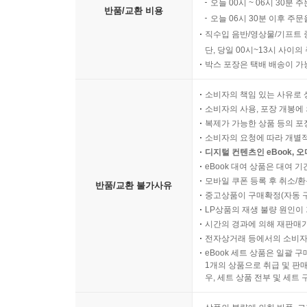
오늘 00시 ~ 06시 30분 
반품/교환 비용
오늘 06시 30분 이후 주문
직수입 음반/영상물/기프트 
단, 당일 00시~13시 사이
박스 포장은 택배 배송이 가
소비자의 책임 있는 사유로 
소비자의 사용, 포장 개봉에 
복제가 가능한 상품 등의 포장을 
소비자의 요청에 따라 개별
디지털 컨텐츠인 eBook, 
eBook 대여 상품은 대여 기
모바일 쿠폰 등록 후 취소/환
반품/교환 불가사유
중고상품이 구매확정(자동 
LP상품의 재생 불량 원인이 기
시간의 경과에 의해 재판매가
전자상거래 등에서의 소비자
eBook 세트 상품은 일괄 
1개의 상품으로 취급 및 판매
우, 세트 상품 전부 및 세트