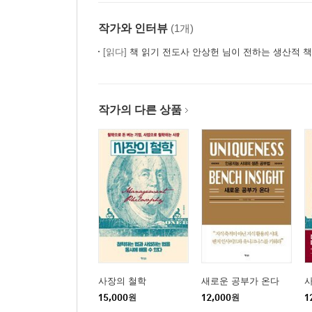
17강. 삶을 잊고 어슬렁거리다
작가와 인터뷰
(1개)
18강. 연봉과 승진이라는 미끼를 물지 않는 법
19강. 나답게 당당하게 산다는 것
[읽다]
책 읽기 전도사 안상헌 님이 전하는 생산적 책
4부 맹자, 호쾌한 대장부의 길
작가의 다른 상품
20강. 맹자와 그의 시대
21강. 맹자의 깃발, 왕도정치
22강. 백성이 근본이다, 혁명의 근거
23강. 사람은 본래 선하다, 성선설과 인간 본성 논쟁
24강. 호연지기, 흔들리지 않는 당당한 삶의 비결
25강. 양주와 묵가 그리고 맹자
26강. 도가의 도, 유가의 도
5부 성리학, 사대부의 길
사장의 철학
새로운 공부가 온다
15,000
원
12,000
원
1
27강. 유학, 권력을 만나다