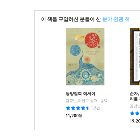
이 책을 구입하신 분들이 산
분야 연관 책
동양철학 에세이
순자,
리를
김교빈,이현구 공저
동녘
|
임건순
12건
11,200
원
19,2