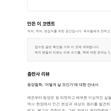
28강. 성리학이란 무엇인가?
29강. 공부의 비결, 격물치지와 거경함양
30강. 성리학의 나라, 조선의 철학 논쟁
만든 이 코멘트
31강. 살아 있는 철학, 죽은 철학
저자, 역자, 편집자를 위한 공간입니다. 독자들에게 전하고
6부 한비자에게 배우는 인간 경영의 길
접수된 글은 확인을 거쳐 이 곳에 게재됩니다.
32강. 한비자, 법가를 종합하다
독자 분들의 리뷰는 리뷰 쓰기를, 책에 대한 문의는 1:
33강. 주인이 하인에게 친절한 이유
34강. 법가란 무엇인가?
35강. 호랑이가 개를 굴복시킬 수 있는 이유
출판사 리뷰
36강. 세, 군주의 수레
37강. 법가의 빛과 그늘
동양철학, ‘어떻게 살 것인가’에 대한 안내서
7부 불교, 고통을 넘어선 행복한 삶의 길
예전부터 동양은 등 따뜻하고 배부른 이상적인 삶을
역사 현장에서 인간 본성과 세상의 원리를 발견하고
38강. 싯다르타, 해탈의 철학을 말하다
법가, 불교의 철학이죠. 그런 점에서 동양철학은 