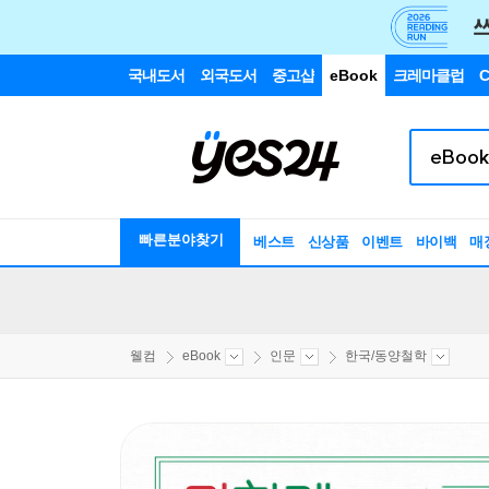
국내도서
외국도서
중고샵
eBook
크레마클럽
C
빠른분야찾기
베스트
신상품
이벤트
바이백
매
웰컴
eBook
인문
한국/동양철학