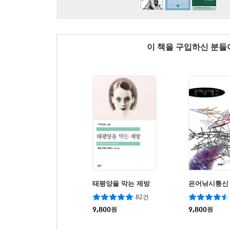
이 책을 구입하신 분
태평양을 막는 제방
은어낚시통신
82건
9,800
원
9,800
원