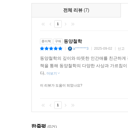
6부에서 법가를 대표하는 한비자의 철학을 살핀다
전체 리뷰
(7)
윤리를 사회로 확장하려 했다면, 법가는 가족과 
법가는 이기적 인간관에 기초해 조직과 국가를 
1
냉혹한 정치라는 그늘이 존재한다. 이 책에서는 법가
철학적 종교 ‘불교’, 삶이 괴로운 원인을 밝혀내는 
동양철학
종이책
구매
a********3
2025-09-02
신고
|
|
|
불교는 어떤 종교보다 철학적 성격이 강하다. 불교
동양철학의 깊이와 따뜻한 인간애를 친근하게 
있다. 7부에서 고타마 싯다르타가 얻은 깨달음의
책을 통해 동양철학의 다양한 사상과 가르침이
인간의 행복을 위해 태어났다고 해도 과언이 아니다
다.
더보기
이 리뷰가 도움이 되었나요?
1
한줄평
(0건)