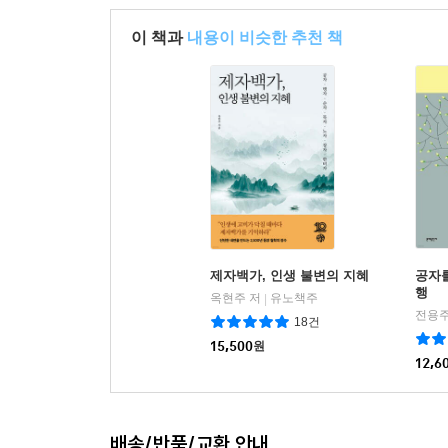
이 책과
내용이 비슷한 추천 책
제자백가, 인생 불변의 지혜
공자
행
옥현주 저
유노책주
|
전용주
18건
15,500
원
12,6
배송/반품/교환 안내