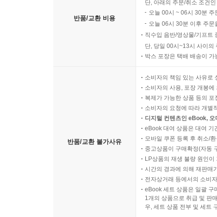
단, 아래의 주문/취소 조건인
오늘 00시 ~ 06시 30분 
반품/교환 비용
오늘 06시 30분 이후 주문
직수입 음반/영상물/기프트 
단, 당일 00시~13시 사이
박스 포장은 택배 배송이 가
소비자의 책임 있는 사유로 
소비자의 사용, 포장 개봉에 
복제가 가능한 상품 등의 포장을 
소비자의 요청에 따라 개별
디지털 컨텐츠인 eBook, 
eBook 대여 상품은 대여 기
모바일 쿠폰 등록 후 취소/환
반품/교환 불가사유
중고상품이 구매확정(자동 
LP상품의 재생 불량 원인이 기
시간의 경과에 의해 재판매가
전자상거래 등에서의 소비자
eBook 세트 상품은 일괄 
1개의 상품으로 취급 및 판매
우, 세트 상품 전부 및 세트