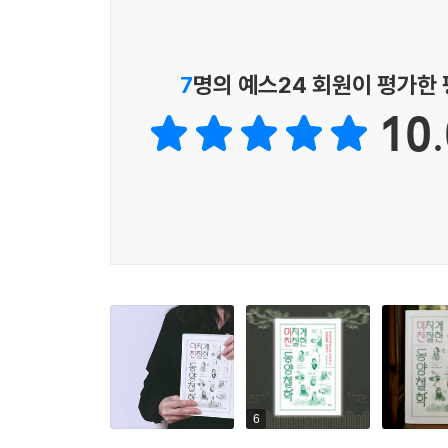
어울려 사는 예절과 도리를 세세히 알린다. 『논어
맹자는 공자의 이론을 다듬어 자신만의 스타일을 
7
명의 예스24 회원이 평가한
왕도정치의 핵심은 지도자의 솔선수범으로 현대의 
10.
본성에 대한 개념도 선보인다. 맹자의 의견과 반대
좋은 세상을 만들어야 한다는 점에서 일치했다. 
동양철학』은 공맹사상을 보다 쉽게 이해하도록 사
성리학, 문제 해결 능력을 잃어버린 철학의 모습
5부에서 공맹사상의 형이상학적 면을 보완한 성리
되었지만 이후 교조화되어 현실성을 잃고 발전의
조선의 역사를 살펴보며 알아간다. 이이, 이황, 삼강
붕당이 되어 갈등을 유발하는 과정을 살핀다.
한비자의 ‘법가’, 조직 운영의 철학
6