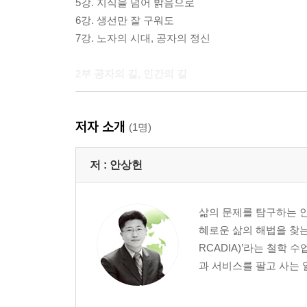
5강. 지식을 넘어 밝음으로
6강. 생선만 잘 구워도
7강. 노자의 시대, 공자의 정신
2부 공자의 길, 인간의 길
8강. 나를 팔아 천하를 구한다
저자 소개
9강. 공자의 핵심, 인과 예
(1명)
10강. 철학이 필요한 이유, 곤궁할 때 빛나는 철학
11강. 공자의 도를 네 글자로 말하면, 극기복례
저 :
안상헌
12강. 공부의 달인에게 배우는 집중 공부법
13강. 사람과 잘 지내는 방법, 공자의 관계론
삶의 문제를 탐구하는 
14강. 오래된 미래, 공자를 나오며
혜로운 삶의 해법을 찾는
RCADIA)’라는 철학
3부 장자, 자유로운 삶의 길
과 서비스를 팔고 사는 일
15강. 정저지와에서 붕정만리로
16강. 쓸모없이 사는 게 잘 사는 것이라고?