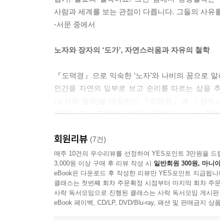
39강. 해탈로 가는 여덟 가지 바른 길
사람과 세계를 보는 관점이 다릅니다. 그들의 사유를
40강. 불교의 세계관, 연기란 무엇인가?
-서문 중에서
41강. 있는 것이 없다고? 무상, 무아, 공
42강. 업과 윤회, 윤회는 없다
노자와 장자의 ‘도가’, 자연스러움과 자유의 철학
43강. 자비와 보시의 의미, 사랑하면 행복하다
44강. 이고득락, 영원한 행복에 이르는 길
『도덕경』으로 익숙한 ‘노자’와 나비의 꿈으로 알려
인간을 자연의 일부로 보고 순리를 따르는 삶을 추구
맺음말
(노자와 장자)을 대표하는 『도덕경』과 『장자』를
참고문헌
장자의 도는 구체적인 성격이 강하다. 노자는 정
찾아보기
따라 산다는 무위자연이 노자와 장자의 공통점이다
회원리뷰
다각도로 사상가들의 철학을 이해하도록 안내한다.
(7건)
매주 10건의 우수리뷰를 선정하여 YES포인트 3만원을 드
3,000원 이상 구매 후 리뷰 작성 시
일반회원 300원, 마니아
공자와 맹자의 ‘유가’, 공동체로 살아가는 역량의 
eBook은 다운로드 후 작성한 리뷰만 YES포인트 지급됩니
클래스는 첫번째 회차 주문확정 시점부터 마지막 회차 주문
공자와 맹자를 일컬어 흔히 ‘공맹사상’이라고 한다. 
사락 독서모임으로 진행된 클래스는 사락 독서모임 게시판
자세히 들여다본다. 유가는 공동체적 삶에서 필요한
eBook 페이백, CD/LP, DVD/Blu-ray, 패션 및 판매금
이어받았다고 할 만큼 강하게 연결되어 있다. 공자는