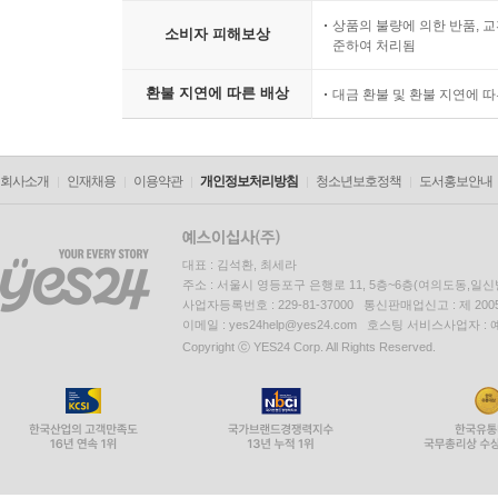
상품의 불량에 의한 반품, 교
소비자 피해보상
준하여 처리됨
환불 지연에 따른 배상
대금 환불 및 환불 지연에 
회사소개
인재채용
이용약관
개인정보처리방침
청소년보호정책
도서홍보안내
대표 : 김석환, 최세라
주소 : 서울시 영등포구 은행로 11, 5층~6층(여의도동,일신
사업자등록번호 : 229-81-37000 통신판매업신고 : 제 200
이메일 : yes24help@yes24.com 호스팅 서비스사업자 :
Copyright ⓒ YES24 Corp. All Rights Reserved.