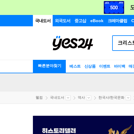
국내도서
외국도서
중고샵
eBook
크레마클럽
C
빠른분야찾기
베스트
신상품
이벤트
바이백
매
웰컴
국내도서
역사
한국사/한국문화