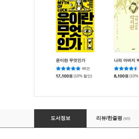
운이란 무엇인가
나의 아버지 
46건
17,100
원
(10% 할인)
8,100
원
(10%
히스토리텔러 이기환 記者의 톺아본 백제사 순
도서정보
리뷰/한줄평
(9/0)