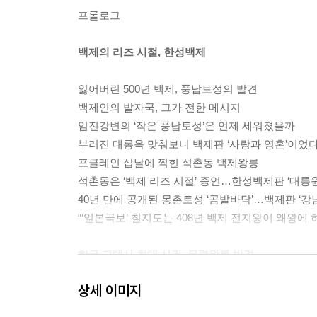
프롤로그
백제의 리즈 시절, 한성백제
잃어버린 500년 백제, 풍납토성의 발견
백제인의 발자국, 그가 전한 메시지
임진강변의 ‘작은 풍납토성’은 언제 세워졌을까
부러진 대롱옥 맞춰보니 백제판 ‘사랑과 영혼’이었
포클레인 삽날에 찍힌 석촌동 백제왕릉
석촌동은 ‘백제 리즈 시절’ 증언…한성백제판 ‘대릉
40년 만에 공개된 몽촌토성 ‘곰발바닥’…백제판 ‘강
“‘일본국보’ 칠지도는 408년 백제 전지왕이 왜왕에 
한국 고대사 최대 사건, 무령왕릉 발견
상세 이미지
무령왕릉 발굴, 고대사의 블랙박스를 열었다...
홀연히 나타난 무령왕, 갱위강국 외친 중흥군주