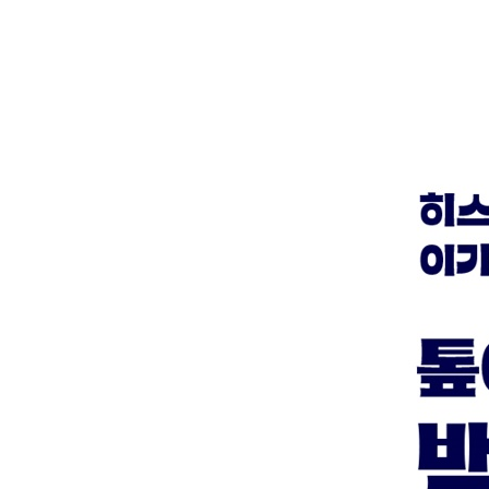
무령왕 부부 3년상 완전 복원... 제사상에 은어 3마
24K 순금만 휘감은 백제 무령왕 부부… 신라왕은 
일본 국보 2호에 찍힌 ‘사마’(무령왕) 명문… 누구
끔찍한 상상…도굴왕 가루베가 무령왕릉 찾았다면
백제人의 혈액형은 ‘예술형’
‘헤어스타일을 보니’… “백제금동대향로의 5악사는
금동대향로, 구멍 대충 뚫었다… 아차 실수? 국보의
‘얼굴 잃은 보물 부처님’, 어찌 하오리까
‘99818972’… 백제 ‘구구단’ 목간의 8가지 패턴
통째로 폐기된 260㎝ 백제 대작, 1,400년 전 장인
백제 8가지 무늬 전돌 중 최초·최고의 산수인물화 
용 문양 새긴 백제 명품 구두… 하늘길 신라 귀족도
백제 최후의 날, 독립투쟁과 멸망