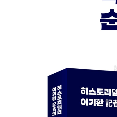
익산 왕궁리 백제 화장실에서 맡는 인간의 냄새
영영 미궁에 빠진 선화공주… 서동왕자 곁에 묻힌 
660년 백제 최후의 날… 1,300년 만에 드러난 멸망의 
‘가림성 사랑나무’, ‘부흥국 수도 주류성’으로 읽는