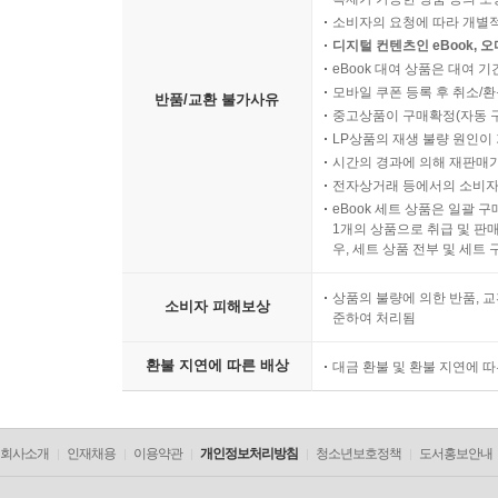
소비자의 요청에 따라 개별
디지털 컨텐츠인 eBook, 
eBook 대여 상품은 대여 기
모바일 쿠폰 등록 후 취소/환
반품/교환 불가사유
중고상품이 구매확정(자동 
LP상품의 재생 불량 원인이 기
시간의 경과에 의해 재판매가
전자상거래 등에서의 소비자
eBook 세트 상품은 일괄 
1개의 상품으로 취급 및 판매
우, 세트 상품 전부 및 세트
상품의 불량에 의한 반품, 교
소비자 피해보상
준하여 처리됨
환불 지연에 따른 배상
대금 환불 및 환불 지연에 
회사소개
인재채용
이용약관
개인정보처리방침
청소년보호정책
도서홍보안내