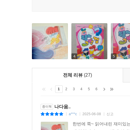
4
5
전체 리뷰
(27)
1
2
3
4
5
6
나다움..
종이책
a***c
2025-06-08
신고
|
|
|
한번에 쭉~ 읽어내린 재미있