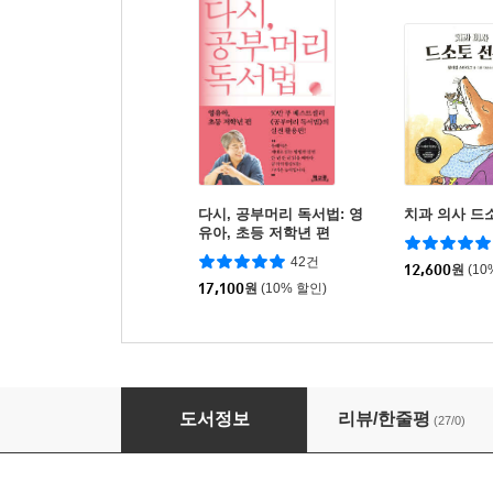
다시, 공부머리 독서법: 영
치과 의사 드
유아, 초등 저학년 편
42건
12,600
원
(10
17,100
원
(10% 할인)
부풀어 고백 껌
도서정보
리뷰/한줄평
(27/0)