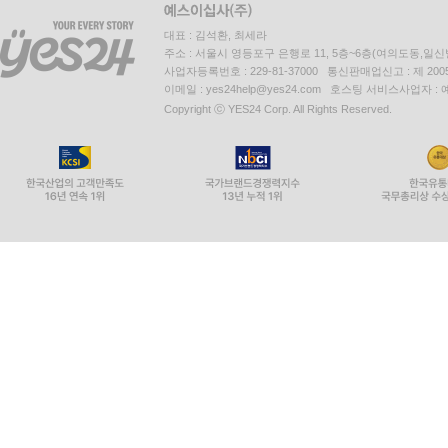
대표 : 김석환, 최세라
주소 : 서울시 영등포구 은행로 11, 5층~6층(여의도동,일신
사업자등록번호 : 229-81-37000 통신판매업신고 : 제 200
이메일 : yes24help@yes24.com 호스팅 서비스사업자 :
Copyright ⓒ YES24 Corp. All Rights Reserved.