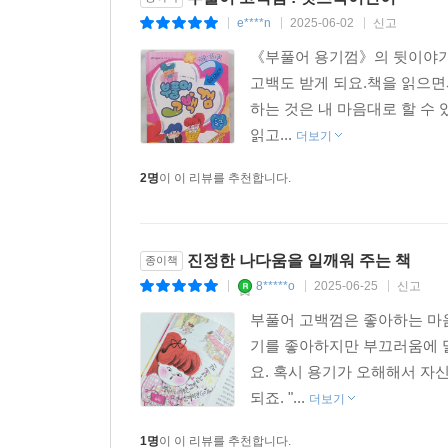
e****n
2025-06-02
신고
|
|
|
《부풀어 용기껌》의 뒷이야기.
고백도 받게 되요.책을 읽으
하는 것은 내 마음대로 할 수
읽고...
더보기
2명
이 이 리뷰를 추천합니다.
진정한 나다움을 일깨워 주는 책
종이책
8*****o
2025-06-25
신고
|
|
|
부풀어 고백껌은 좋아하는 마음
기를 좋아하지만 부끄러움에 말
요. 혹시 용기가 오해해서 자신
되죠. "...
더보기
1명
이 이 리뷰를 추천합니다.