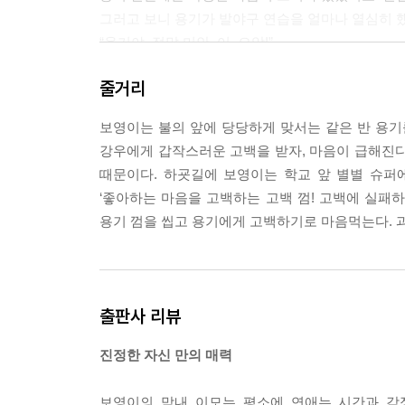
그러고 보니 용기가 발야구 연습을 얼마나 열심히 
“용기야, 정말 미안. 어, 으악!”
용기에게 사과를 끝내기도 전에 온 세상이 캄캄해지
줄거리
--- pp.63~64
보영이는 불의 앞에 당당하게 맞서는 같은 반 용기
강우에게 갑작스러운 고백을 받자, 마음이 급해진다
때문이다. 하굣길에 보영이는 학교 앞 별별 슈퍼에
‘좋아하는 마음을 고백하는 고백 껌! 고백에 실패하면
용기 껌을 씹고 용기에게 고백하기로 마음먹는다. 
출판사 리뷰
진정한 자신 만의 매력
보영이의 막내 이모는 평소에 연애는 시간과 감