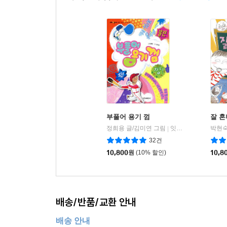
부풀어 용기 껌
잘 혼
정희용 글/김미연 그림
잇츠북어린이
박현숙
|
32건
10,800
원
(10% 할인)
10,8
배송/반품/교환 안내
배송 안내