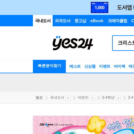
국내도서
외국도서
중고샵
eBook
크레마클럽
C
빠른분야찾기
베스트
신상품
이벤트
바이백
매
웰컴
국내도서
어린이
3-4학년
3-