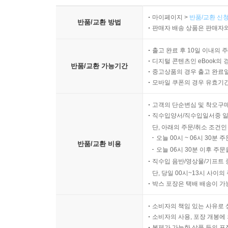
마이페이지 >
반품/교환 신청
반품/교환 방법
판매자 배송 상품은 판매자와
출고 완료 후 10일 이내의 
디지털 콘텐츠인 eBook의 
반품/교환 가능기간
중고상품의 경우 출고 완료일
모바일 쿠폰의 경우 유효기간(
고객의 단순변심 및 착오구
직수입양서/직수입일서중 일
단, 아래의 주문/취소 조건인
오늘 00시 ~ 06시 30분 
반품/교환 비용
오늘 06시 30분 이후 주문
직수입 음반/영상물/기프트 
단, 당일 00시~13시 사이
박스 포장은 택배 배송이 가
소비자의 책임 있는 사유로 
소비자의 사용, 포장 개봉에 
복제가 가능한 상품 등의 포장을 