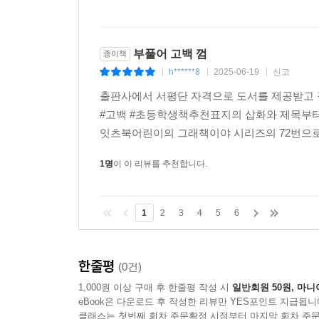
부풀어 고백 껌
종이책
h******8
2025-06-19
신고
|
|
|
출판사에서 서평단 자격으로 도서를 제공받고 
#고백 #초등학생책추천표지의 삽화와 제목부터
잇츠북어린이의 그래책이야 시리즈의 72번으로 재
1명
이 이 리뷰를 추천합니다.
1
2
3
4
5
6
한줄평
(0건)
1,000원 이상 구매 후 한줄평 작성 시
일반회원 50원, 마니
eBook은 다운로드 후 작성한 리뷰만 YES포인트 지급됩니
클래스는 첫번째 회차 주문확정 시점부터 마지막 회차 주문