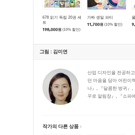
678 읽기 독립 20권 세
가짜 생일 파티
트
11,700
원
(10% 할인)
9
198,000
원
(10% 할인)
그림 :
김미연
산업 디자인을 전공하고
던 마음을 담아 어린이책
나』, 『달콤한 방귀』,
꾸로 알림장』, 『소파에
작가의 다른 상품