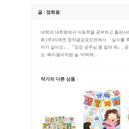
글 :
정희용
대학과 대학원에서 아동학을 공부하고 출판사에
회 (주)미래엔 창작글감공모전에서 「실수를 축
자가 살아요』, 『징징 공주님 좀 말려 줘』, 
요. 삐리꼴라처럼 늘 ‘어떡해...
작가의 다른 상품