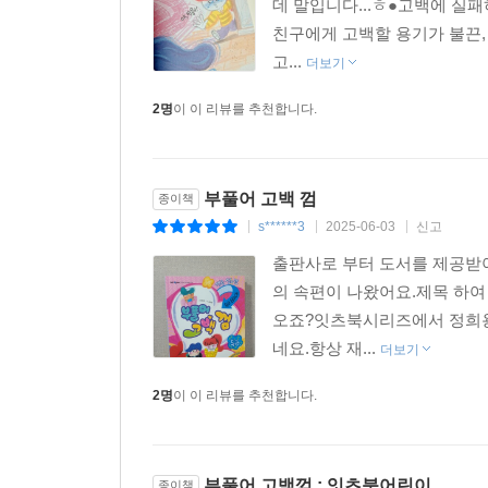
데 말입니다...ㅎ●고백에 실
친구에게 고백할 용기가 불끈,
고...
더보기
2명
이 이 리뷰를 추천합니다.
부풀어 고백 껌
종이책
s******3
2025-06-03
신고
|
|
|
출판사로 부터 도서를 제공받
의 속편이 나왔어요.제목 하여
오죠?잇츠북시리즈에서 정희용 
네요.항상 재...
더보기
2명
이 이 리뷰를 추천합니다.
부풀어 고백껌 : 잇츠북어린이
종이책