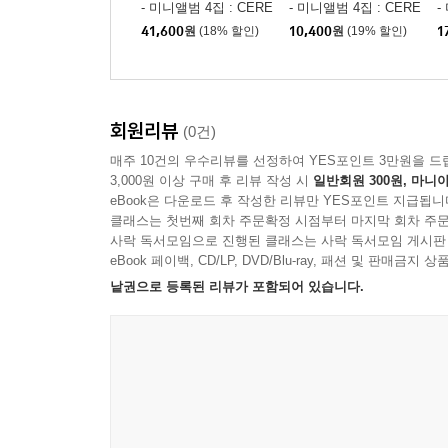
- 미니앨범 4집 : CERE
- 미니앨범 4집 : CERE
-
MONY [Booklet Ver.][4
MONY [Booklet Ver.][4
M
41,600
원
(18% 할인)
10,400
원
(19% 할인)
1
종 SET]
종 중 1종 랜덤발송]
덤
회원리뷰
(0건)
매주 10건의 우수리뷰를 선정하여 YES포인트 3만원을 드
3,000원 이상 구매 후 리뷰 작성 시
일반회원 300원, 마니아
eBook은 다운로드 후 작성한 리뷰만 YES포인트 지급됩니
클래스는 첫번째 회차 주문확정 시점부터 마지막 회차 주문
사락 독서모임으로 진행된 클래스는 사락 독서모임 게시판
eBook 페이백, CD/LP, DVD/Blu-ray, 패션 및 판매금
낱권으로 등록된 리뷰가 포함되어 있습니다.