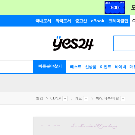
국내도서
외국도서
중고샵
eBook
크레마클럽
C
빠른분야찾기
베스트
신상품
이벤트
바이백
매
웰컴
CD/LP
가요
록/인디록/메탈