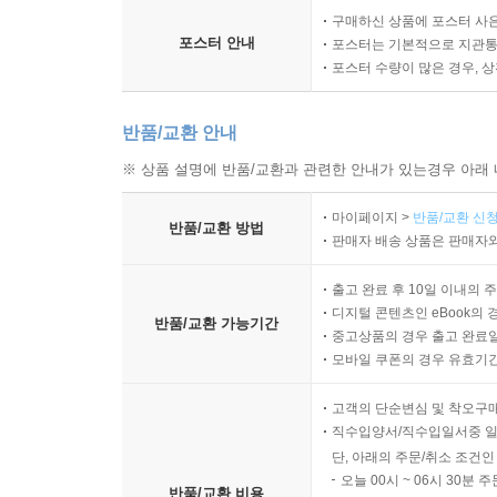
구매하신 상품에 포스터 사은
포스터 안내
포스터는 기본적으로 지관통에
포스터 수량이 많은 경우, 
반품/교환 안내
※ 상품 설명에 반품/교환과 관련한 안내가 있는경우 아래 
마이페이지 >
반품/교환 신청
반품/교환 방법
판매자 배송 상품은 판매자와
출고 완료 후 10일 이내의 
디지털 콘텐츠인 eBook의 
반품/교환 가능기간
중고상품의 경우 출고 완료일
모바일 쿠폰의 경우 유효기간(
고객의 단순변심 및 착오구
직수입양서/직수입일서중 일
단, 아래의 주문/취소 조건인
오늘 00시 ~ 06시 30분 
반품/교환 비용