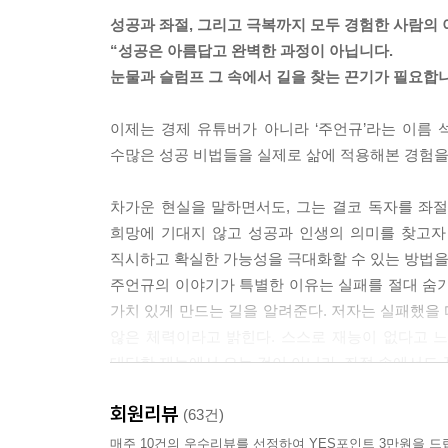
--- p.182
성공과 좌절, 그리고 극복까지 모두 경험한 사람의
“성공은 아름답고 완벽한 과정이 아닙니다.
눈물과 슬럼프 그 속에서 길을 찾는 끈기가 필요합니
이제는 경제 유튜버가 아니라 ‘주언규’라는 이름
수많은 성공 비법들을 실제로 삶에 적용해본 경험을
차가운 현실을 말하면서도, 그는 결코 독자를 좌절
희망에 기대지 않고 성공과 인생의 의미를 찾고자
직시하고 확실한 가능성을 극대화할 수 있는 방법을
주언규의 이야기가 특별한 이유는 실패를 절대 숨기
가치 있게 만드는 길을 알려준다. 저자는 실패했을 
않은 체력이라고 밝힌다. 스스로 재능이 없다고 느
대단한 재능에서 오는 것이 아니라, 좌절 속에서도
회원리뷰
돈과 인생에 대한 복잡한 고민을 단번에 풀어줄 통
(63건)
매주 10건의 우수리뷰를 선정하여 YES포인트 3만원을 드