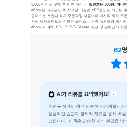
3,000원 이상 구매 후 리뷰 작성 시
일반회원 300원, 마니아
이 책은 돈에 접근하는 방식부터 기존의 고정관념을
eBook은 다운로드 후 작성한 리뷰만 YES포인트 지급됩니
기반이 없는 사람들은 일단 돈을 좇아야 한다고 주장
클래스는 첫번째 회차 주문확정 시점부터 마지막 회차 주문
수 있기 때문이다.
사락 독서모임으로 진행된 클래스는 사락 독서모임 게시판
eBook 페이백, CD/LP, DVD/Blu-ray, 패션 및 판매금
나아가 월급처럼 매달 일정한 금액을 받는 구조에
중요한 것은 시간과 에너지를 더 많이 쓰는 것이 아
62
명
돈이 겁나면 인생이 겁난다고 했던가. 스스로를 
발견할 수 있을 것이다.
끝까지 버티는 성실함이 결국 성공을 만든다
AI가 리뷰를 요약했어요!
주언규는 성공을 이루는 첫걸음으로 자신감을 꼽는
성취에서 시작된다고 말한다. 실패한 후에 다시 
주언규 작가의 책은 단순한 자기계발서가 
조언한다.
성공적인 습관과 경제적 자유를 통해 배울
으킵니다. 이 책은 단순한 지식 전달을 
또한 성공의 핵심으로 성실함을 강조한다. 많은 사