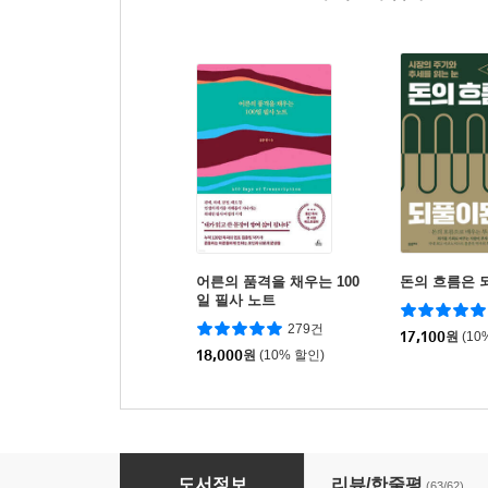
어른의 품격을 채우는 100
돈의 흐름은 
일 필사 노트
279건
17,100
원
(10
18,000
원
(10% 할인)
혹시, 돈 얘기해도 될까요?
도서정보
리뷰/한줄평
(63/62)