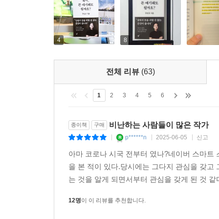
4
8
전체 리뷰
(63)
1
2
3
4
5
6
비난하는 사람들이 많은 작가
종이책
구매
p******n
2025-06-05
신고
|
|
|
아마 코로나 시국 전부터 였나?네이버 스마트
을 본 적이 있다.당시에는 그다지 관심을 갖고
는 것을 알게 되면서부터 관심을 갖게 된 것 같다
12명
이 이 리뷰를 추천합니다.