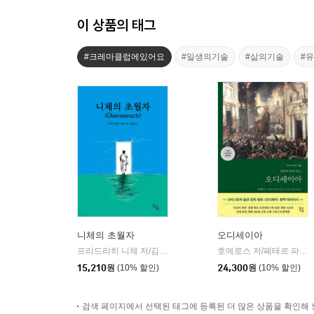
이 상품의 태그
#크레마클럽에있어요
#일생의기술
#삶의기술
#
니체의 초월자
오디세이아
프리드리히 니체 저/김철 편역
히읏
호메로스 저/페테르 파울 루벤스 그림/박문재 역
|
15,210
원
(10% 할인)
24,300
원
(10% 할인)
검색 페이지에서 선택된 태그에 등록된 더 많은 상품을 확인해 