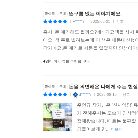
뜬구름 없는 이야기에요
종이책
구매
v*****7
2025-05-31
신고
|
|
|
혹시, 돈 얘기해도 될까요?네~ 돼요책을 사서
에요. 책 주로 빌려보는데 이 책은 내돈내산했
감가네요.돈 얘기로 서문을 열었지만 인생이야
4명
이 이 리뷰를 추천합니다.
돈을 외면해온 나에게 주는 현
종이책
구매
d******i
2025-08-15
신고
|
|
|
주언규 작가님은 '신사임당' 
게 전해주시는 모습이 인상적
접해왔습니다. 때로는 불편할 
되돌아보게 만...
더보기