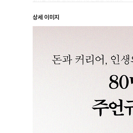
회사를 그만둘 용기가 아니라 능력을 가지세요
가난이 무서워지는 나이
상세 이미지
자신의 삶을 책임지는 어른
주변에서 그게 되겠냐고 한다면
가난의 늪에서 빠져나오는 방법
2장 슬럼프에서 빠져나오려면
인생의 밑바닥에서 나를 지켜주는 것
부정적 감정은 이겨내야 하는 적이 아니다
하루아침에 매출 5억 원이 0원이 됐을 때
생각이 현실의 한계를 깰 수 있다
부자들의 아침이 여유로운 이유
진짜 무서운 건 실패가 아니라, 핑계에 익숙해지는 
가짜 자기계발
단 하나의 선택지만 남겨라
목표가 아니라 방법을 바꿔야 합니다