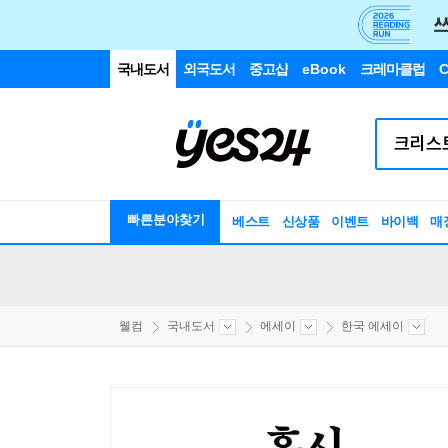
국내도서
외국도서
중고샵
eBook
크레마클럽
C
빠른분야찾기
베스트
신상품
이벤트
바이백
매
웰컴
국내도서
에세이
한국 에세이