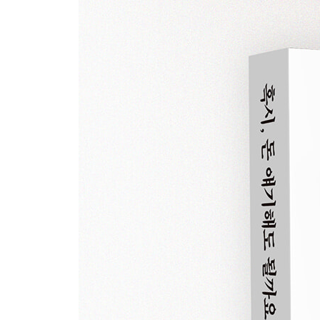
힘들수록 표정을 관리해야 하는 이유
부자들의 휴식은 무엇이 다를까
할 수 없다는 말만 되풀이하는 사람들에게
무너진 자신감을 회복하는 방법
당신을 몰라주는 사람은 인생에서 빼세요
3장 지금 오르막길을 버티는 사람에게
버티는 힘
남들이 따라올 수 없는 격차를 만드는 법
인생이 제자리걸음인 것 같을 때
목표는 절대로 ‘남’들에게 함부로 말하면 안 됩니다
내 사업이 망했던 이유
후천적 금수저
평범한 사람이 부자가 되는 유일한 방법
거짓된 다짐을 반복하지 마라
실패를 이기는 가장 현실적인 방법 5가지
노력은 나만의 무기가 아닙니다