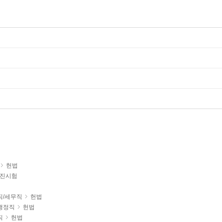
헌법
진시험
직/세무직
헌법
행정직
헌법
직
헌법