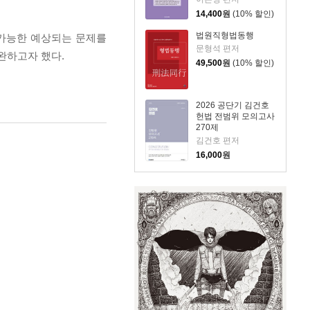
14,400
원
(10% 할인)
법원직형법동행
 가능한 예상되는 문제를
문형석 편저
완하고자 했다.
49,500
원
(10% 할인)
2026 공단기 김건호
헌법 전범위 모의고사
270제
김건호 편저
16,000
원