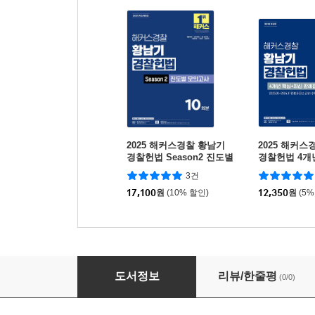
2025 해커스경찰 황남기
2025 해커스
경찰헌법 Season2 진도별
경찰헌법 4개
모의고사
판례집(2025
3건
17,100
원
(10% 할인)
12,350
원
(5%
2026 황남기 경찰헌법 여기서 다 나온다 : 기본
도서정보
리뷰/한줄평
(0/0)