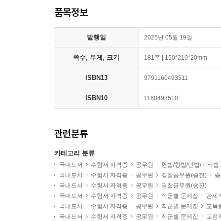
품목정보
발행일
2025년 05월 19일
쪽수, 무게, 크기
181쪽 | 150*210*20mm
ISBN13
9791160493511
ISBN10
1160493510
관련분류
카테고리 분류
국내도서
수험서 자격증
공무원
헌법/형법/민법/기타법
국내도서
수험서 자격증
공무원
경찰공무원(승진)
승
국내도서
수험서 자격증
공무원
경찰공무원(승진)
국내도서
수험서 자격증
공무원
직군별 문제집
관세
국내도서
수험서 자격증
공무원
직군별 문제집
교육
국내도서
수험서 자격증
공무원
직군별 문제집
교정