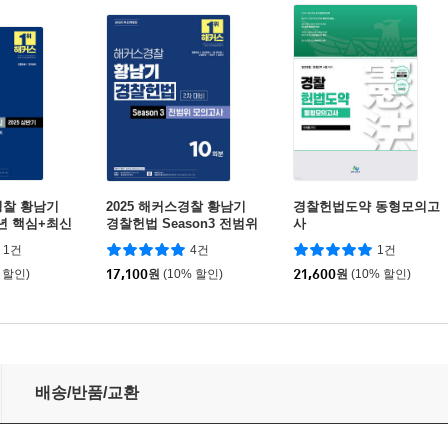
경찰 황남기
2025 해커스경찰 황남기
경찰헌법도약 동형모의고
년 핵심+최신
경찰헌법 Season3 전범위
사
 상반기)
모의고사 2차 대비
1건
4건
1건
 할인)
17,100
원
(10% 할인)
21,600
원
(10% 할인)
권편
배송/반품/교환