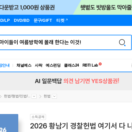
D/LP
DVD/BD
문구
/GIFT
티켓
독서유형검사
RBTI Lab
장안내
채널예스
사락
예스펀딩
클래스24
독서유형검사
AI 일문백답
의견 남기면 YES상품권!
헌법/형법/민법/...
헌법
소득공제
2026 황남기 경찰헌법 여기서 다 