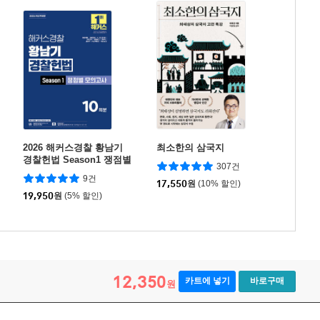
2026 해커스경찰 황남기
최소한의 삼국지
경찰헌법 Season1 쟁점별
307건
모의고사(경찰공무원)
9건
17,550
원
(10% 할인)
19,950
원
(5% 할인)
12,350
카트에 넣기
바로구매
원