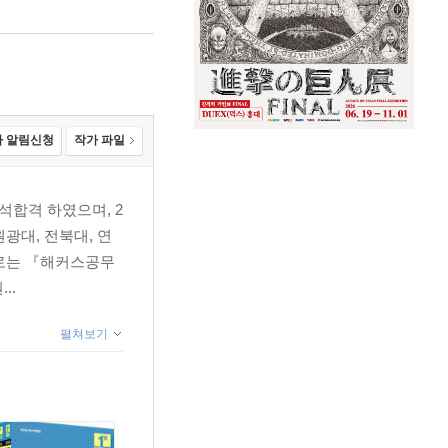
 알림신청
작가 파일
석합격 하였으며, 2
광대, 전북대, 연
서로는 『해커스공무
..
펼쳐보기