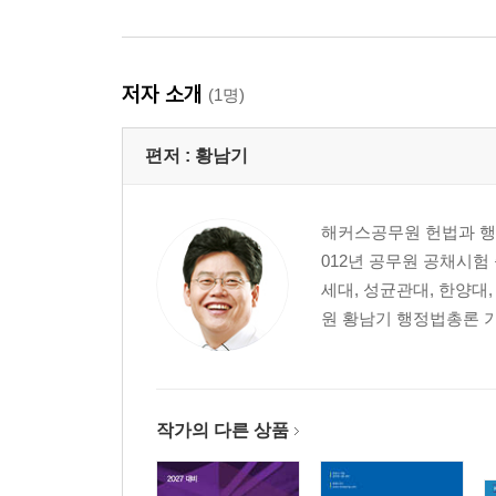
저자 소개
(1명)
편저 :
황남기
해커스공무원 헌법과 행정
012년 공무원 공채시험
세대, 성균관대, 한양대
원 황남기 행정법총론 
작가의 다른 상품