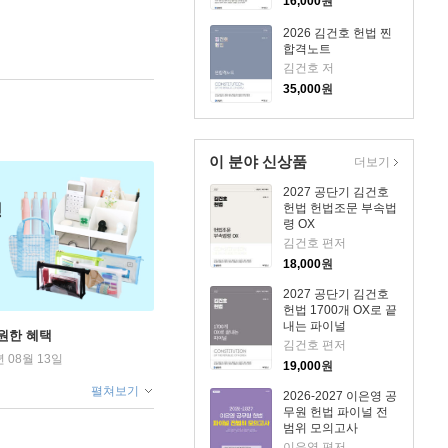
16,000
원
2026 김건호 헌법 찐
합격노트
김건호 저
35,000
원
이 분야 신상품
더보기
2027 공단기 김건호
헌법 헌법조문 부속법
령 OX
김건호 편저
18,000
원
2027 공단기 김건호
헌법 1700개 OX로 끝
내는 파이널
원한 혜택
김건호 편저
년 08월 13일
19,000
원
펼쳐보기
2026-2027 이은영 공
무원 헌법 파이널 전
범위 모의고사
이은영 편저