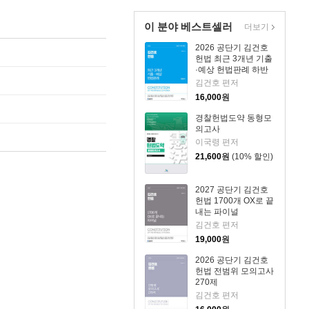
이 분야 베스트셀러
더보기
2026 공단기 김건호
헌법 최근 3개년 기출
·예상 헌법판례 하반
기
김건호 편저
16,000
원
경찰헌법도약 동형모
의고사
이국령 편저
21,600
원
(10% 할인)
2027 공단기 김건호
헌법 1700개 OX로 끝
내는 파이널
김건호 편저
19,000
원
2026 공단기 김건호
헌법 전범위 모의고사
270제
김건호 편저