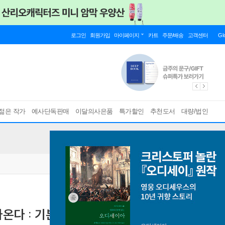
로그인
회원가입
마이페이지
카트
주문/배송
고객센터
Gl
젊은 작가
예사단독판매
이달의사은품
특가할인
추천도서
대량/법인
나온다 : 기본권편