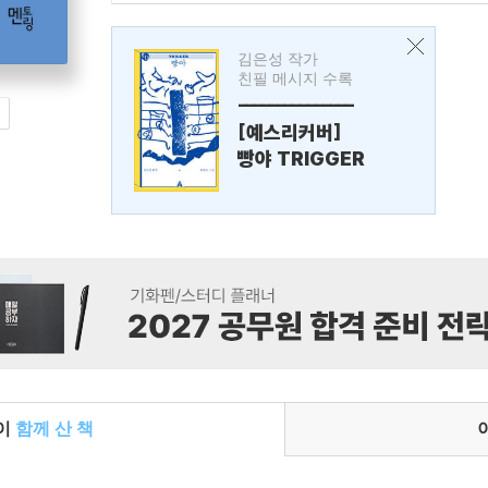
김은성 작가
친필 메시지 수록
---------------
[예스리커버]
빵야 TRIGGER
들이
함께 산 책