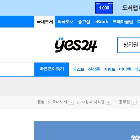
국내도서
외국도서
중고샵
eBook
크레마클럽
C
빠른분야찾기
베스트
신상품
이벤트
바이백
매
웰컴
국내도서
수험서 자격증
공무원