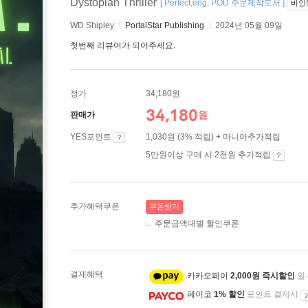
Dystopian Thriller
[ Perfect,eng, POD 주문제작도서 ]
바인
WD Shipley
PortalStar Publishing
2024년 05월 09일
첫번째 리뷰어가 되어주세요.
정가
34,180원
34,180
원
판매가
YES포인트
1,030원 (3% 적립) + 마니아추가적립
5만원이상 구매 시 2천원 추가적립
추가혜택쿠폰
쿠폰받기
주문금액대별 할인쿠폰
결제혜택
카카오페이
2,000원 즉시할인
일
페이코
1% 할인
포인트 결제시