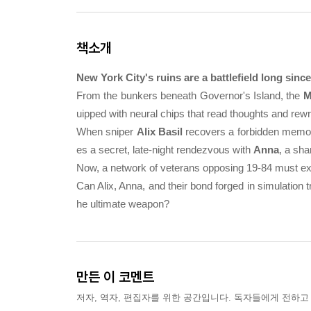
책소개
New York City's ruins are a battlefield long since
From the bunkers beneath Governor's Island, the
M
uipped with neural chips that read thoughts and re
When sniper
Alix Basil
recovers a forbidden memo
es a secret, late-night rendezvous with
Anna
, a sha
Now, a network of veterans opposing 19-84 must extr
Can Alix, Anna, and their bond forged in simulation t
he ultimate weapon?
만든 이 코멘트
저자, 역자, 편집자를 위한 공간입니다. 독자들에게 전하고