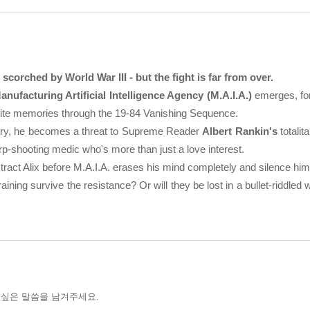
 scorched by World War III - but the fight is far from over.
anufacturing Artificial Intelligence Agency (M.A.I.A.)
emerges, forg
write memories through the 19-84 Vanishing Sequence.
ry, he becomes a threat to Supreme Reader
Albert Rankin's
totalit
rp-shooting medic who's more than just a love interest.
act Alix before M.A.I.A. erases his mind completely and silence him
raining survive the resistance? Or will they be lost in a bullet-riddle
 싶은 말씀을 남겨주세요.