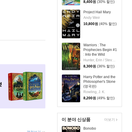
8,400
원
(30% 할인)
Project Hail Mary
Andy Weir
10,800
원
(40% 할인)
Warriors : The
Prophecies Begin #1
: Into the Wild
Hunter, Erin / Stevenson, Dave
8,300
원
(36% 할인)
Harry Potter and the
Philosopher's Stone
(영국판)
Rowling, J. K.
8,200
원
(49% 할인)
이 분야 신상품
더보기
Bonobo