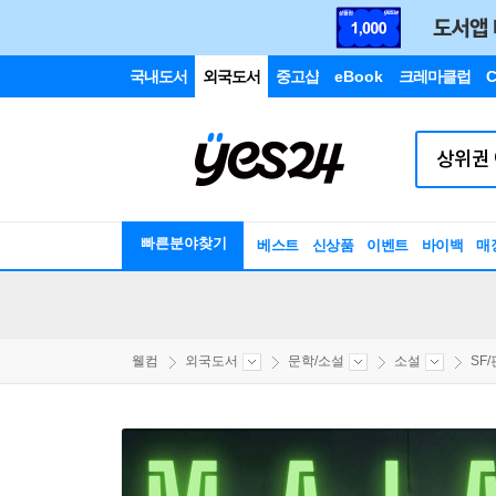
국내도서
외국도서
중고샵
eBook
크레마클럽
C
빠른분야찾기
베스트
신상품
이벤트
바이백
매
웰컴
외국도서
문학/소설
소설
SF