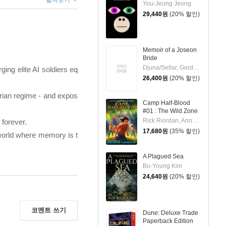
펼쳐보기
You-Jeong Jeong
29,440
원
(20% 할인)
Memoir of a Joseon
Bride
Djuna/Sellar, Gord(TRN)
ing elite AI soldiers eq
26,400
원
(20% 할인)
arian regime - and expos
Camp Half-Blood
#01 : The Wild Zone
Rick Riordan, Annabelle Oh
 forever.
17,680
원
(35% 할인)
d world where memory is t
A Plagued Sea
Bo-Young Kim
24,640
원
(20% 할인)
코멘트 쓰기
Dune: Deluxe Trade
Paperback Edition