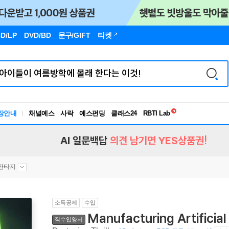
D/LP
DVD/BD
문구
/GIFT
티켓
독서유형검사
RBTI Lab
장안내
채널예스
사락
예스펀딩
클래스24
독서유형검사
AI 일문백답
의견 남기면 YES상품권!
/판타지
소득공제
수입
Manufacturing Artificial
직수입양서