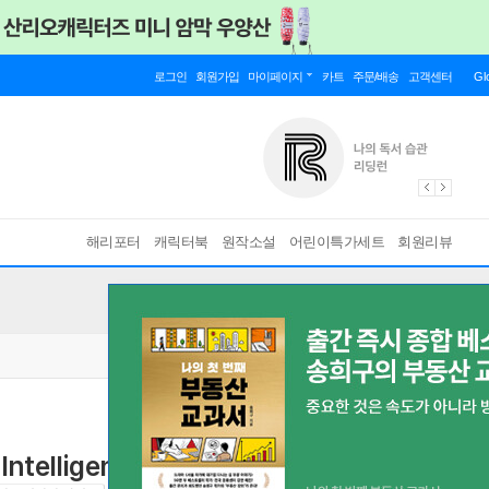
로그인
회원가입
마이페이지
카트
주문/배송
고객센터
Gl
해리포터
캐릭터북
원작소설
어린이특가세트
회원리뷰
 Intelligence Agency (M.A.I.A.)
A