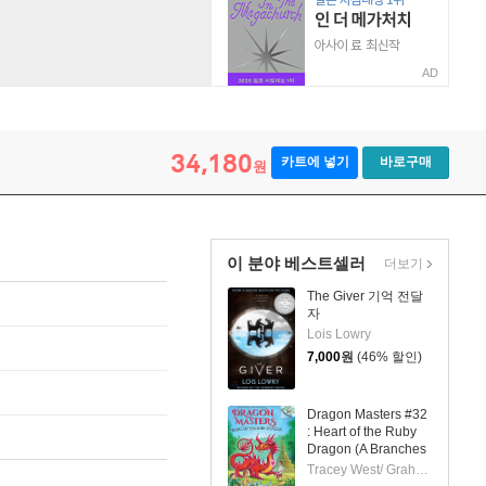
AD
34,180
카트에 넣기
바로구매
원
이 분야 베스트셀러
더보기
The Giver 기억 전달
자
Lois Lowry
7,000
원
(46% 할인)
Dragon Masters #32
: Heart of the Ruby
Dragon (A Branches
Book)
Tracey West/ Graham Howells (ILT)