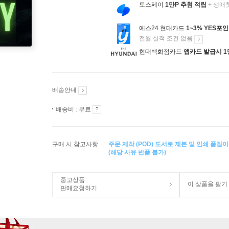
토스페이
1만P 추첨 적립
+ 생애
예스24 현대카드
1~3% YES포
전월 실적 조건 없음
현대백화점카드
앱카드 발급시 1
배송안내
배송비 : 무료
구매 시 참고사항
주문 제작 (POD) 도서로 제본 및 인쇄 품질
(해당 사유 반품 불가)
중고상품
이 상품을 팔기
판매요청하기