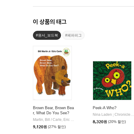
이 상품의 태그
#원서_보드북
#페파피그
Brown Bear, Brown Bea
Peek-A Who?
r, What Do You See?
Nina Laden
Chronicle Books
|
Martin, Bill / Carle, Eric
Henry Holt & Company
|
8,320
원
(20% 할인)
9,120
원
(27% 할인)