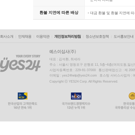
환불 지연에 따른 배상
대금 환불 및 환불 지연에 
회사소개
인재채용
이용약관
개인정보처리방침
청소년보호정책
도서홍보안내
대표 : 김석환, 최세라
주소 : 서울시 영등포구 은행로 11, 5층~6층(여의도동,일신
사업자등록번호 : 229-81-37000 통신판매업신고 : 제 200
이메일 : yes24help@yes24.com 호스팅 서비스사업자 :
Copyright ⓒ YES24 Corp. All Rights Reserved.