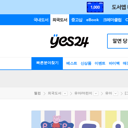
국내도서
외국도서
중고샵
eBook
크레마클럽
C
빠른분야찾기
베스트
신상품
이벤트
바이백
매
웰컴
외국도서
유아/어린이
유아
[