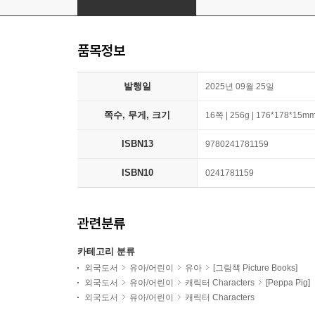
품목정보
발행일
2025년 09월 25일
쪽수, 무게, 크기
16쪽 | 256g | 176*178*15m
ISBN13
9780241781159
ISBN10
0241781159
관련분류
카테고리 분류
외국도서
유아/어린이
유아
[그림책 Picture Books]
외국도서
유아/어린이
캐릭터 Characters
[Peppa Pig]
외국도서
유아/어린이
캐릭터 Characters