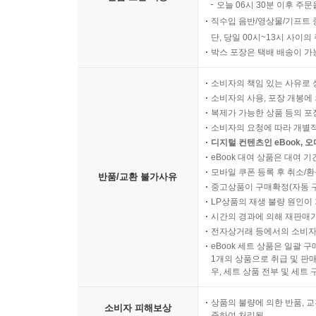
오늘 06시 30분 이후 주문
직수입 음반/영상물/기프트 
단, 당일 00시~13시 사이
박스 포장은 택배 배송이 가
소비자의 책임 있는 사유로 
소비자의 사용, 포장 개봉에 
복제가 가능한 상품 등의 포장을 
소비자의 요청에 따라 개별
디지털 컨텐츠인 eBook, 
eBook 대여 상품은 대여 기
모바일 쿠폰 등록 후 취소/환
반품/교환 불가사유
중고상품이 구매확정(자동 
LP상품의 재생 불량 원인이 기
시간의 경과에 의해 재판매가
전자상거래 등에서의 소비자
eBook 세트 상품은 일괄 
1개의 상품으로 취급 및 판매
우, 세트 상품 전부 및 세트
상품의 불량에 의한 반품, 교
소비자 피해보상
준하여 처리됨