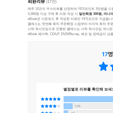
회원리뷰
내려가는 최단 거리를 찾는 과정을 살핀다. 즉 발
(17건)
개최된 첫 AI 대회를 마치고 돌아온 버나드 위드로
매주 10건의 우수리뷰를 선정하여 YES포인트 3만원을 드
3,000원 이상 구매 후 리뷰 작성 시
일반회원 300원, 마니아
mean squares, LMS 알고리즘, 즉 알고리
eBook은 다운로드 후 작성한 리뷰만 YES포인트 지급됩니
오늘날 심층 신경망은 엄청난 수의 가중치를 사용하
클래스는 첫번째 회차 주문확정 시점부터 마지막 회차 주문
사락 독서모임으로 진행된 클래스는 사락 독서모임 게시판
확률을 다루는 제4장에서는 “0.8의 확률로 17
eBook 페이백, CD/LP, DVD/Blu-ray, 패션 및 판매금
결론을 도출하는 방법, 즉 베이스 정리를 살펴본다
어마어마한 원동력이 되고 있다. 제5장은 베이스 정리
17
명
알고리즘을 배운다. 먼저 19세기 런던을 휩쓸었
강력한 기계 학습 알고리즘의 또다른 개념적 핵심을
파악함으로써 그 병의 원인이 마을의 한 “우물”
일이라고 말할 수 있다. 이는 패턴 인식을 위한 극
싶을 때 쓰는 방법으로 우리를 (책이나 영화에 
무엇을 좋아하는지 파악한 다음, 그 책이나 영화를 
별점별로 리뷰를 확인해 보세
제6장에서는 독일의 빼어난 수학자 다비트 힐베
분석이라는 간단하고 우아하고 탄탄한 방법, 다시 
12%
법을 알아본다. 제7장에서는 데이터를 나누는 선형 