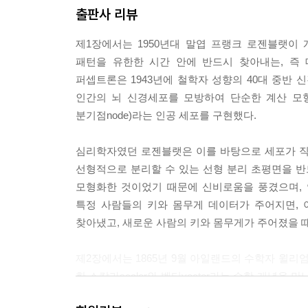
출판사 리뷰
제1장에서는 1950년대 말엽 프랭크 로젠블랫이
패턴을 유한한 시간 안에 반드시 찾아내는, 즉 
퍼셉트론은 1943년에 철학자 성향의 40대 중반 
인간의 뇌 신경세포를 모방하여 단순한 계산 모형인 
분기점node)라는 인공 세포를 구현했다.
심리학자였던 로젠블랫은 이를 바탕으로 세포가 직
선형적으로 분리할 수 있는 선형 분리 초평면을 
모형화한 것이었기 때문에 신비로움을 풍겼으며, 
특정 사람들의 키와 몸무게 데이터가 주어지면, 
찾아냈고, 새로운 사람의 키와 몸무게가 주어졌을 때
제2장에서는 1865년 9월 아일랜드의 수학자 윌리
한 스칼라scaler와 벡터vector라는 수학 개념
분리 초평면을 찾는데, 이는 벡터 개념을 이용하