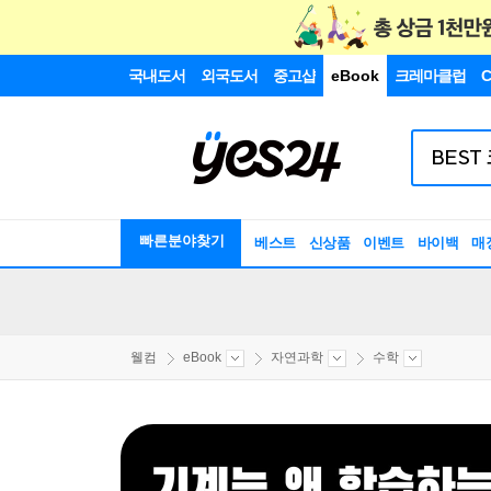
국내도서
외국도서
중고샵
eBook
크레마클럽
C
빠른분야찾기
베스트
신상품
이벤트
바이백
매
웰컴
eBook
자연과학
수학