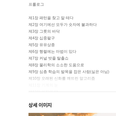
프롤로그
제1장 패턴을 찾고 말 테다
제2장 여기에선 모두가 숫자에 불과하다
제3장 그릇의 바닥
제4장 십중팔구
제5장 유유상종
제6장 행렬에는 마법이 있다
제7장 커널 밧줄 탈출쇼
제8장 물리학의 소소한 도움으로
제9장 심층 학습의 발목을 잡은 사람(실은 아님)
제10장 오래된 신화를 깨뜨린 알고리즘
제11장 기계의 눈
제12장 미지의 땅
상세 이미지
에필로그
감사의 글