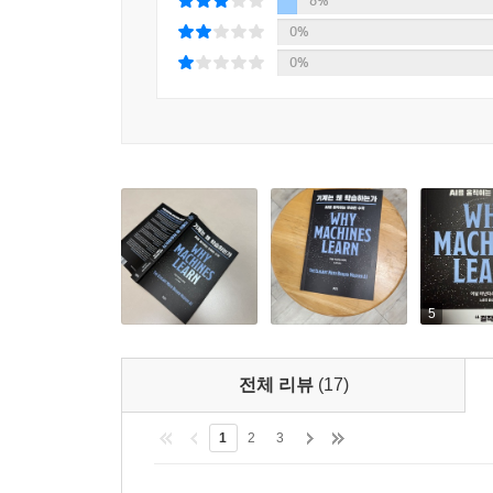
6%
연구소 동료인 블라디미르 바프니크와 번하드 보저 그리
0%
물론이고 최적의 분리 초평면을 찾는 알고리즘을
0%
알고리즘은 분리 초평면을 찾을 수 있다. 그러나 분
적용하고자 한 커널 수법이다. 바프니크의 1964년
집합은 하나도 없게 되었다.
제8장은 “홉필드 망”을 만들어 “신경망” 연구를 
책은 먼저 물리학의 세계에 살짝 들어가서 자기 현상
에너지 안정성 등의 개념으로 이어지며, 단층 
제9장에서는 심층 학습, 그러니까 층이 세 개(입
시벤코를 만난다. 그는 1989년 논문에서 은닉
5
밝혀냈는데, 이는 입력을 우리가 원하는 출력으로 전
전체 리뷰
(17)
제10장은 심층 신경망의 훈련을 가능하게 해준 알고리
심리학자 데이비드 러멜하트, 전산학자 로널드 윌리
1
2
3
후에는 신경망이 저지른 오류를 연쇄 규칙을 이용
시력을 부여하기 위한 여정을 따라간다. 고양이의 