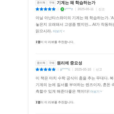
기계는 왜 학습하는가
종이책
구매
도입한 얀 르쾽에게 이르게 된다. 또한 그래픽 처리
r****z
2025-05-11
신고
|
|
|
처리, 기계 번역, 의료 영상 분석, 금융 데이터 패턴
아닐 아난타스와미의 기계는 왜 학습하는가. '
놓은지 오래돼서 고생좀 했지만... AI가 작동하
마지막 제12장 “미지의 땅”에서는 심층 신경망의
읽으시라.
엄청난 결과물 이면에 있는 단순하지만 우아하고 
더보기
이용해서 수학 개념을 시각화하고, “수학적 코
1명
이 이 리뷰를 추천합니다.
독자들은 AI를 움직이는 핵심적인 수학 개념과 
것이다.
원리에 중요성
종이책
구매
p*****c
2025-05-10
신고
|
|
|
이 책은 마치 수학 공식이 춤을 추는 무대다. 
기계의 눈에 질서를 부여하는 렌즈이자, 혼돈 
측할수 있게 해준다좋은 책이다!
더보기
1명
이 이 리뷰를 추천합니다.