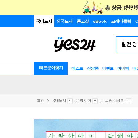
국내도서
외국도서
중고샵
eBook
크레마클럽
C
빠른분야찾기
베스트
신상품
이벤트
바이백
매
웰컴
국내도서
에세이
그림 에세이