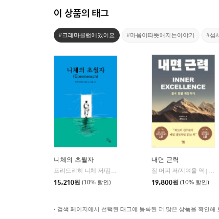
이 상품의 태그
#크레마클럽에있어요
#마음이따뜻해지는이야기
#섬
니체의 초월자
내면 근력
프리드리히 니체 저/김철 편역
히읏
짐 머피 저/지여울 역
윌북(
|
|
15,210
원
(10% 할인)
19,800
원
(10% 할인)
검색 페이지에서 선택된 태그에 등록된 더 많은 상품을 확인해 