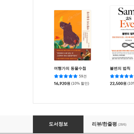
여행가의 동물수첩
불변의 법칙
59건
16,920
원
(10% 할인)
22,500
원
(1
사랑한다고 말해야지 날이 좋으니까
도서정보
리뷰/한줄평
(28/6)