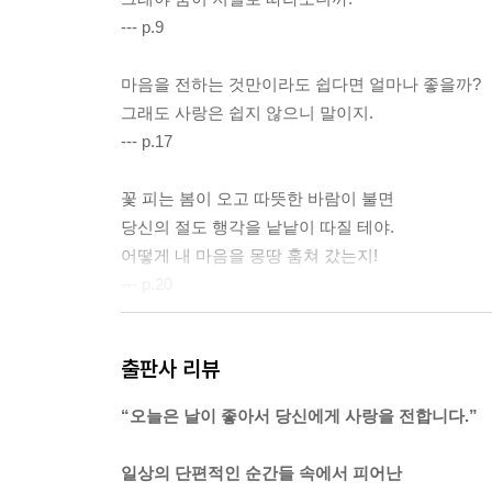
--- p.9
마음을 전하는 것만이라도 쉽다면 얼마나 좋을까?
그래도 사랑은 쉽지 않으니 말이지.
--- p.17
꽃 피는 봄이 오고 따뜻한 바람이 불면
당신의 절도 행각을 낱낱이 따질 테야.
어떻게 내 마음을 몽땅 훔쳐 갔는지!
--- p.20
헐벗은 산에 피땀 흘려 나무를 심었지.
출판사 리뷰
오래 걸렸지만 결국 울창한 숲이 되었어.
옛날이 좋았다며 당신은 도끼로 나무를 베기 시작했
“오늘은 날이 좋아서 당신에게 사랑을 전합니다.”
하지만 그건 바보짓이야.
나무 몇 그루를 벨 수는 있어도 숲을 벨 수는 없어.
일상의 단편적인 순간들 속에서 피어난
숲은 살아있고 점점 더 크게 자라고 있으니까.