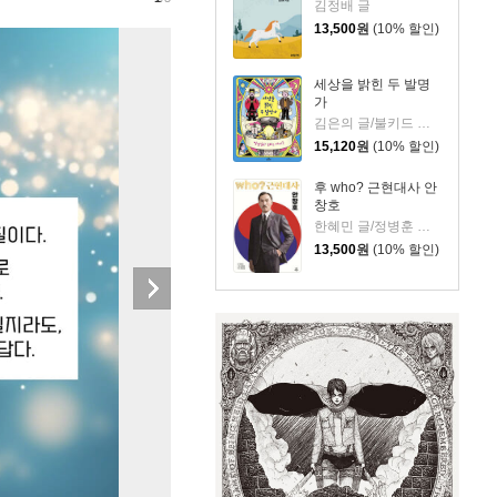
김정배 글
13,500
원
(10% 할인)
세상을 밝힌 두 발명
가
김은의 글/불키드 그림
15,120
원
(10% 할인)
후 who? 근현대사 안
창호
한혜민 글/정병훈 그림
13,500
원
(10% 할인)