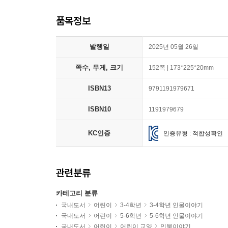
품목정보
발행일
2025년 05월 26일
쪽수, 무게, 크기
152쪽 | 173*225*20mm
ISBN13
9791191979671
ISBN10
1191979679
KC인증
인증유형 : 적합성확인
관련분류
카테고리 분류
국내도서
어린이
3-4학년
3-4학년 인물이야기
국내도서
어린이
5-6학년
5-6학년 인물이야기
국내도서
어린이
어린이 교양
인물이야기