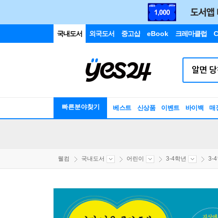
국내도서
외국도서
중고샵
eBook
크레마클럽
C
빠른분야찾기
베스트
신상품
이벤트
바이백
매
웰컴
국내도서
어린이
3-4학년
3-