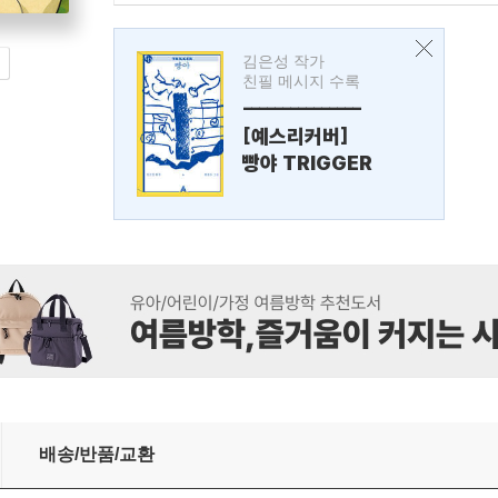
김은성 작가
친필 메시지 수록
---------------
[예스리커버]
빵야 TRIGGER
배송/반품/교환