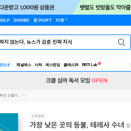
D/LP
DVD/BD
문구
/GIFT
티켓
독서유형검사
장안내
채널예스
사락
예스펀딩
클래스24
RBTI Lab
독서유형검사
크클 심야 독서 모임
OPEN
4학년 인물이...
소득공제
가장 낮은 곳의 등불, 테레사 수녀
성