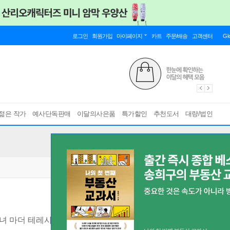
로그인
회원가입
마이페이지
카트
주문/배송
고객센터
Gl
젊은 작가
예사단독판매
이달의사은품
특가할인
추천도서
대량/법인
녀 마더 테레사 이야기
[ 테레사 수녀 탄생 115주년 기념 개정판 ]