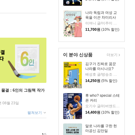
나라 독립과 여성 교
육을 이끈 차미리사
이여니 글/이주미 그림/한상권 감수
11,700
원
(10% 할인)
이 분야 신상품
더보기
김구가 진짜로 꿈꾼
나라를 아시나요?
배성호 글/방승조 그림
14,250
원
(5% 할인)
 물결 : 6인의 그림책 작가
후 who? special 스테
픈 커리
년 08월 23일
오기수 글/리버앤드스타 그림
14,400
원
(10% 할인)
펼쳐보기
말로 나라를 구한 헌
마공신 김만일
1
/5