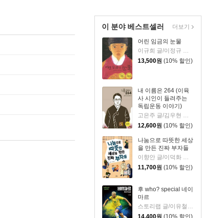
이 분야 베스트셀러
더보기
어린 임금의 눈물
이규희 글/이정규 그림
13,500
원
(10% 할인)
내 이름은 264 (이육
사 시인이 들려주는
독립운동 이야기)
고은주 글/김우현 그림
12,600
원
(10% 할인)
나눔으로 따뜻한 세상
을 만든 진짜 부자들
이향안 글/이덕화 그림
11,700
원
(10% 할인)
후 who? special 네이
마르
스토리랩 글/이유철 그림
14,400
원
(10% 할인)