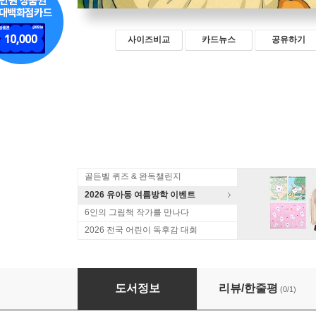
사이즈비교
카드뉴스
공유하기
골든벨 퀴즈 & 완독챌린지
2026 유아동 여름방학 이벤트
6인의 그림책 작가를 만나다
2026 전국 어린이 독후감 대회
가장 낮은 곳의 등불, 테레사 수녀
도서정보
리뷰/한줄평
(0/1)