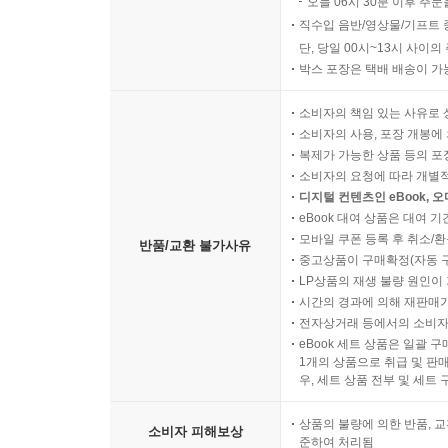
오늘 06시 30분 이후 주문
직수입 음반/영상물/기프트 
단, 당일 00시~13시 사이
박스 포장은 택배 배송이 가
소비자의 책임 있는 사유로 
소비자의 사용, 포장 개봉에 
복제가 가능한 상품 등의 포장을 
소비자의 요청에 따라 개별
디지털 컨텐츠인 eBook, 
eBook 대여 상품은 대여 기
모바일 쿠폰 등록 후 취소/환
반품/교환 불가사유
중고상품이 구매확정(자동 
LP상품의 재생 불량 원인이 기
시간의 경과에 의해 재판매가
전자상거래 등에서의 소비자
eBook 세트 상품은 일괄 
1개의 상품으로 취급 및 판매
우, 세트 상품 전부 및 세트
상품의 불량에 의한 반품, 교
소비자 피해보상
준하여 처리됨