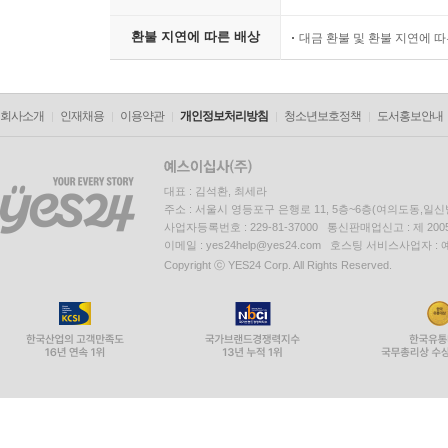
환불 지연에 따른 배상
대금 환불 및 환불 지연에 
회사소개
인재채용
이용약관
개인정보처리방침
청소년보호정책
도서홍보안내
대표 : 김석환, 최세라
주소 : 서울시 영등포구 은행로 11, 5층~6층(여의도동,일신
사업자등록번호 : 229-81-37000 통신판매업신고 : 제 200
이메일 : yes24help@yes24.com 호스팅 서비스사업자 :
Copyright ⓒ YES24 Corp. All Rights Reserved.