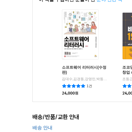
소프트웨어 리터러시(수정
조코딩
판)
창업 
베이
김대수,김경동,강영민,박동규,반병현,천인국,윤성현 저
조동근
1건
24,000
원
24,0
배송/반품/교환 안내
배송 안내