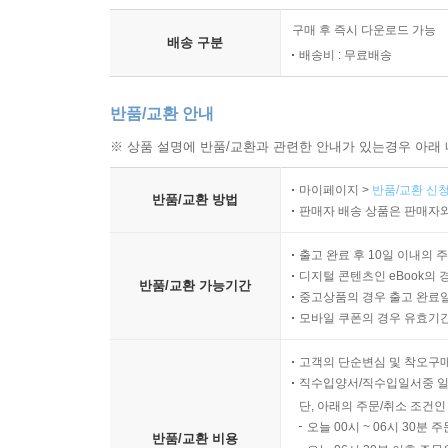
구매 후 즉시 다운로드 가능
배송 구분
배송비 : 무료배송
반품/교환 안내
※ 상품 설명에 반품/교환과 관련한 안내가 있는경우 아래 
마이페이지 >
반품/교환 신청
반품/교환 방법
판매자 배송 상품은 판매자와
출고 완료 후 10일 이내의 
디지털 콘텐츠인 eBook의 
반품/교환 가능기간
중고상품의 경우 출고 완료일
모바일 쿠폰의 경우 유효기간(
고객의 단순변심 및 착오구
직수입양서/직수입일서중 일
단, 아래의 주문/취소 조건인
오늘 00시 ~ 06시 30분 
반품/교환 비용