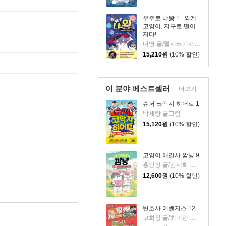
우주로 냐왕 1 : 외계
고양이, 지구로 떨어
지다!
다영 글/웰시코기사이클링클럽 그림/지웅배 감수
15,210
원
(10% 할인)
이 분야 베스트셀러
더보기
슈퍼 코딱지 히어로 1
박세랑 글그림
15,120
원
(10% 할인)
고양이 해결사 깜냥 9
홍민정 글/김재희 그림
12,600
원
(10% 할인)
변호사 어벤저스 12
고희정 글/최미란 그림/신주영 감수