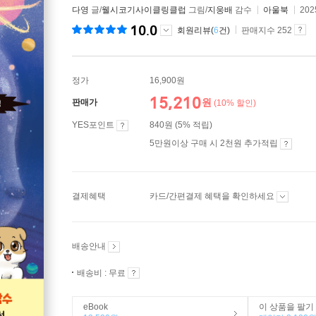
다영
글/
웰시코기사이클링클럽
그림/
지웅배
감수
아울북
202
10.0
회원리뷰(
6
건)
판매지수 252
정가
16,900원
15,210
원
판매가
(10% 할인)
YES포인트
840원 (5% 적립)
5만원이상 구매 시 2천원 추가적립
결제혜택
카드/간편결제 혜택을 확인하세요
배송안내
배송비 : 무료
eBook
이 상품을 팔기