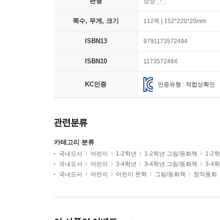
판형
양장
쪽수, 무게, 크기
112쪽 | 152*220*20mm
ISBN13
9791173572494
ISBN10
117357249X
KC인증
인증유형 : 적합성확인
관련분류
카테고리 분류
국내도서
어린이
1-2학년
1-2학년 그림/동화책
1-2
국내도서
어린이
3-4학년
3-4학년 그림/동화책
3-4
국내도서
어린이
어린이 문학
그림/동화책
창작동화