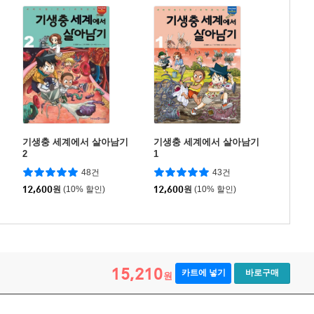
기생충 세계에서 살아남기
기생충 세계에서 살아남기
2
1
48건
43건
12,600
원
(10% 할인)
12,600
원
(10% 할인)
15,210
카트에 넣기
바로구매
원