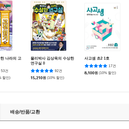
한 나라의 고
물리박사 김상욱의 수상한
사고셈 초2 1호
연구실 0
17건
53건
92건
8,100
원
(10% 할인)
% 할인)
15,210
원
(10% 할인)
배송/반품/교환