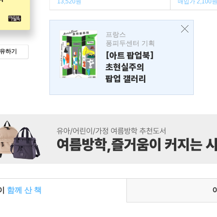
13,520원
매입가 2,100
프랑스
퐁피두센터 기획
유하기
[아트 팝업북]
초현실주의
팝업 갤러리
들이
함께 산 책