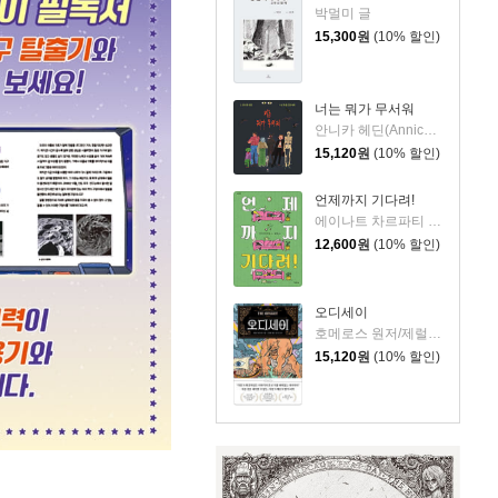
박멀미 글
15,300
원
(10% 할인)
너는 뭐가 무서워
안니카 헤딘(Annica Hedin) 글/한나 클린타게 (Hanna Klinthage) 그림
15,120
원
(10% 할인)
언제까지 기다려!
에이나트 차르파티 글그림/정재원 역
12,600
원
(10% 할인)
오디세이
호메로스 원저/제럴딘 매코크런 글/김재용 역/장시은 감수
15,120
원
(10% 할인)