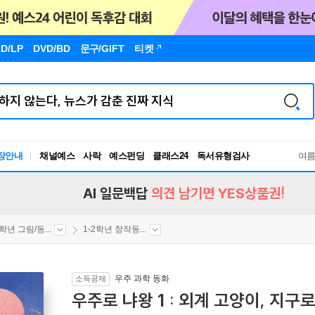
D/LP
DVD/BD
문구
/GIFT
티켓
장안내
채널예스
사락
예스펀딩
클래스24
독서유형검사
여
RBTI Lab
독서유형검사
AI 일문백답
의견 남기면 YES상품권!
2학년 그림/동...
1-2학년 창작동...
우주 과학 동화
소득공제
우주로 냐왕 1 : 외계 고양이, 지구