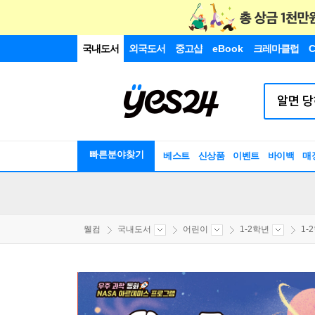
국내도서
외국도서
중고샵
eBook
크레마클럽
C
빠른분야찾기
베스트
신상품
이벤트
바이백
매
웰컴
국내도서
어린이
1-2학년
1-