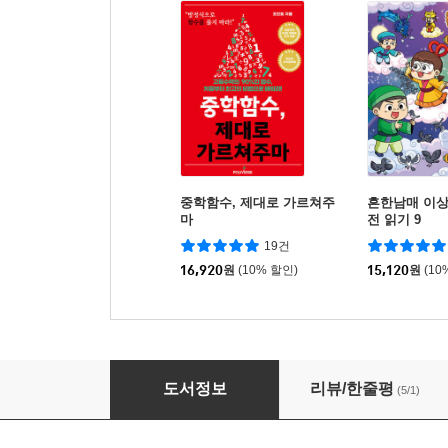
중학함수, 제대로 가르쳐주
흔한남매 이상
마
전 읽기 9
19건
16,920
원
(10% 할인)
15,120
원
(10
우주로 냐왕 1 : 외계 고양이, 지구로 떨어지다!
도서정보
리뷰/한줄평
(5/1)