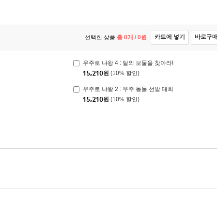
카트에 넣기
바로구
선택한 상품
총
0
개 /
0
원
우주로 냐왕 4 : 달의 보물을 찾아라!
15,210
원
(10% 할인)
우주로 냐왕 2 : 우주 동물 선발 대회
15,210
원
(10% 할인)