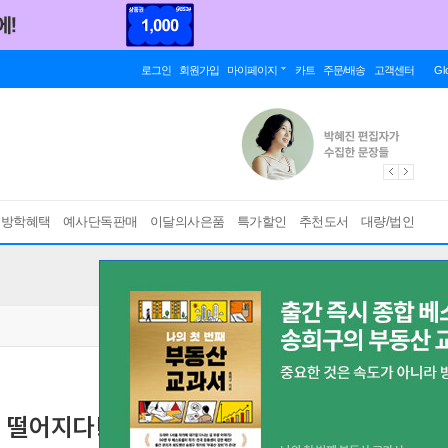
로그인
회원가입
마이페이지
카트
주문/배송
고객센터
Gl
름방학혜택
예사단독판매
이달의사은품
특가할인
추천도서
대량/법인
로 떨어지다!
[ 컬러, 양장 ]