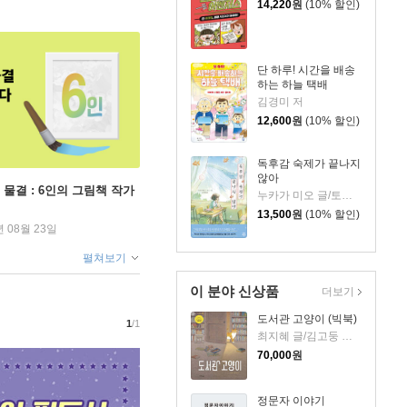
14,220
원
(10% 할인)
단 하루! 시간을 배송
하는 하늘 택배
김경미 저
12,600
원
(10% 할인)
독후감 숙제가 끝나지
않아
 물결 : 6인의 그림책 작가
누카가 미오 글/토티 그림/김지영 역
13,500
원
(10% 할인)
년 08월 23일
펼쳐보기
이 분야 신상품
더보기
도서관 고양이 (빅북)
1
/1
최지혜 글/김고둥 그림
70,000
원
정문자 이야기