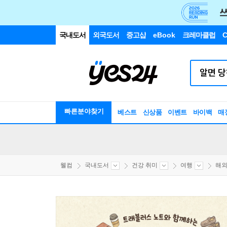
국내도서
외국도서
중고샵
eBook
크레마클럽
C
빠른분야찾기
베스트
신상품
이벤트
바이백
매
웰컴
국내도서
건강 취미
여행
해