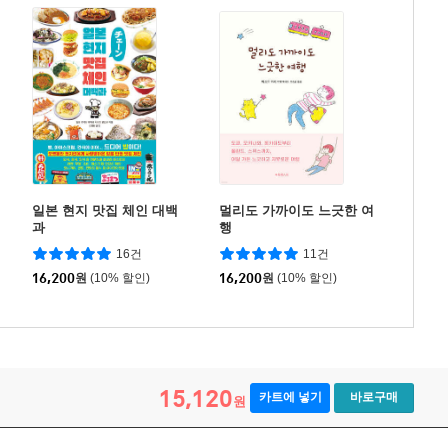
일본 현지 맛집 체인 대백
멀리도 가까이도 느긋한 여
과
행
16건
11건
16,200
원
(10% 할인)
16,200
원
(10% 할인)
15,120
카트에 넣기
바로구매
원