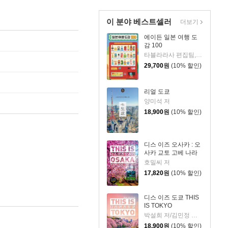
이 분야 베스트셀러
더보기
에이든 일본 여행 도
감 100
타블라라사 편집팀,이정기 공저
29,700
원
(10% 할인)
리얼 도쿄
양미석 저
18,900
원
(10% 할인)
디스 이즈 오사카 : 오
사카 교토 고베 나라
호밀씨 저
17,820
원
(10% 할인)
디스 이즈 도쿄 THIS
IS TOKYO
박설희 저/김민정 사진
18,900
원
(10% 할인)