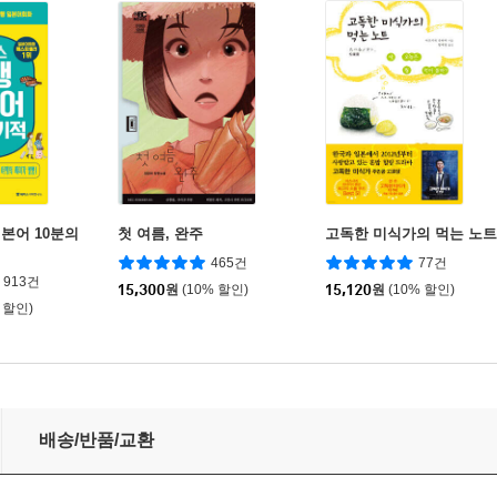
본어 10분의
첫 여름, 완주
고독한 미식가의 먹는 노트
465건
77건
913건
15,300
원
(10% 할인)
15,120
원
(10% 할인)
 할인)
배송/반품/교환