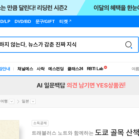
D/LP
DVD/BD
문구
/GIFT
티켓
독서유형검사
RBTI Lab
장안내
채널예스
사락
예스펀딩
클래스24
여
독서유형검사
AI 일문백답
의견 남기면 YES상품권!
외여행
일본
소득공제
도쿄 골목 산
트래블러스 노트와 함께하는