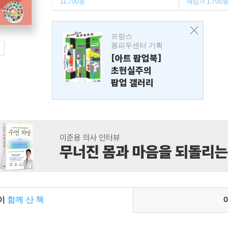
11,700원
매입가 1,700
프랑스
퐁피두센터 기획
[아트 팝업북]
초현실주의
팝업 갤러리
들이
함께 산 책