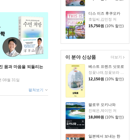
디스 이즈 후쿠오카
호밀씨,김민정 저
15,750
원
(10% 할인)
이 분야 신상품
더보기
무너진 몸과 마음을 되돌리는
베스트 프렌즈 삿포로
정꽃나래,정꽃보라 공저
12,150
원
(10% 할인)
년 08월 31일
펼쳐보기
팔로우 오키나와
진혜은,제이민 저
18,000
원
(10% 할인)
일본에서 보내는 한