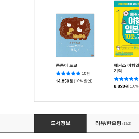
틈틈이 도쿄
해커스 여행일
기적
10건
14,850
원
(10% 할인)
8,820
원
(10%
도쿄 골목 산책
도서정보
리뷰/한줄평
(13/2)