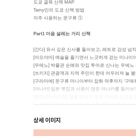
도쿄 골목 산책 MAP
Tamy만의 도쿄 산책 방법
자주 사용하는 문구류 ①
Part1 마음 설레는 거리 산책
[간다] 유서 깊은 신사를 돌아보고, 레트로 감성 
[아오야마] 예술을 즐기면서 느긋하게 걷는 미나미
[우에노] 박물관 순례와 맛집 투어로 신나는 우에노
[쓰키지] 관광객과 지역 주민이 한데 어우러져 늘 붐
[구라마에] 문구류 마니아부터 잡화 덕후까지 ‘구매
[야나카] 일본 옛집과 사원이 많은 야나카를 둘러보
[후타코타마가와] 걸을 때마다 멋진 가게와 맛집을
[나카메구로] 유럽 거리에 온 듯한 착각에 빠져서 일
[갓파바시] 전문가용부터 가정용까지 모두에게 사랑받
상세 이미지
[기요스미시라카와] 후카가와 주변의 예술적인 장
[닌교초] 레트로한 느낌의 옛 거리에 맛집이 옹기종기