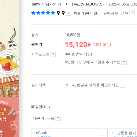
Tamy
저/
남가영
역
비타북스(VITABOOKS)
2025년 05월 30
9.9
회원리뷰(
15
건)
판매지수 1,374
정가
16,800원
15,120
원
판매가
(10% 할인)
YES포인트
840원 (5% 적립)
5만원이상 구매 시 2천원 추가적립
결제혜택
카드/간편결제 혜택을 확인하세요
배송안내
배송비 : 무료
eBook
이 상품을 팔기