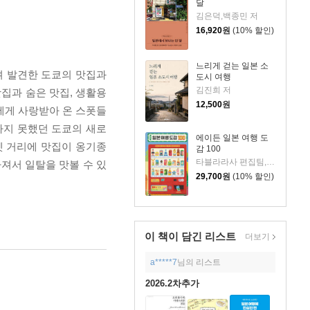
달
김은덕,백종민 저
16,920
원
(10% 할인)
느리게 걷는 일본 소
며 발견한 도쿄의 맛집과
도시 여행
김진희 저
집과 숨은 맛집, 생활용
12,500
원
에게 사랑받아 온 스폿들
나지 못했던 도쿄의 새로
에이든 일본 여행 도
옛 거리에 맛집이 옹기종
감 100
타블라라사 편집팀,이정기 공저
빠져서 일탈을 맛볼 수 있
29,700
원
(10% 할인)
이 책이 담긴
리스트
더보기
a*****7
님의 리스트
2026.2차추가