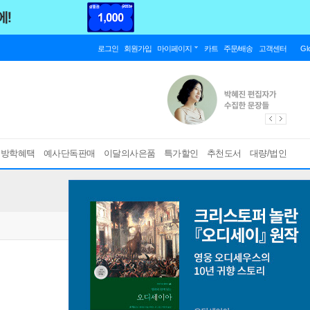
로그인
회원가입
마이페이지
카트
주문/배송
고객센터
Gl
름방학혜택
예사단독판매
이달의사은품
특가할인
추천도서
대량/법인
책