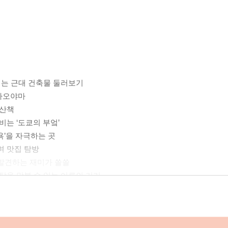
넘치는 근대 건축물 둘러보기
아오야마
 산책
비는 ‘도쿄의 부엌’
욕’을 자극하는 곳
며 맛집 탐방
 발견하는 재미가 쏠쏠
탈을 맛볼 수 있는 어른의 거리
는 ‘도구의 거리’
소와 아름다운 경관 즐기기
 모여 있는 ‘미식의 거리’