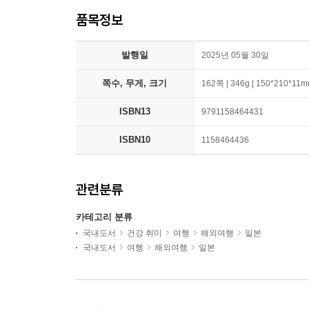
품목정보
발행일
2025년 05월 30일
쪽수, 무게, 크기
162쪽 | 346g | 150*210*11
ISBN13
9791158464431
ISBN10
1158464436
관련분류
카테고리 분류
국내도서
건강 취미
여행
해외여행
일본
국내도서
여행
해외여행
일본