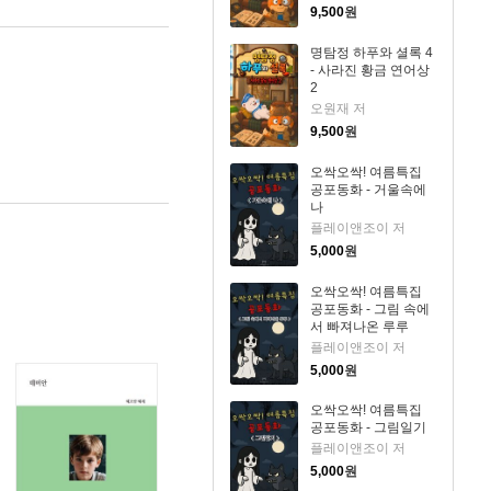
9,500
원
명탐정 하푸와 셜록 4
- 사라진 황금 연어상
2
오원재 저
9,500
원
오싹오싹! 여름특집
공포동화 - 거울속에
나
플레이앤조이 저
5,000
원
오싹오싹! 여름특집
공포동화 - 그림 속에
서 빠져나온 루루
플레이앤조이 저
5,000
원
오싹오싹! 여름특집
공포동화 - 그림일기
플레이앤조이 저
5,000
원