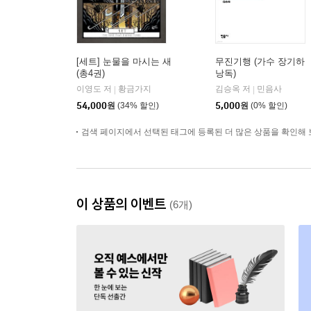
[세트] 눈물을 마시는 새
무진기행 (가수 장기하
(총4권)
낭독)
이영도 저
황금가지
김승옥 저
민음사
|
|
54,000
원
(34% 할인)
5,000
원
(0% 할인)
검색 페이지에서 선택된 태그에 등록된 더 많은 상품을 확인해 
이 상품의 이벤트
(6개)