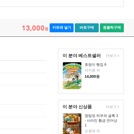
13,000
카트에 넣기
바로구매
원클릭구매
원
이 분야 베스트셀러
더보기
호랑이 빵집 6
서지원 저
14,000
원
이 분야 신상품
더보기
명탐정 하푸와 셜록 3
- 사라진 황금 연어상
1
오원재 저