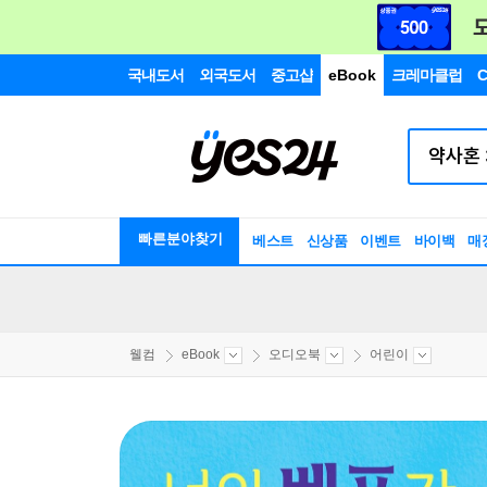
국내도서
외국도서
중고샵
eBook
크레마클럽
C
빠른분야찾기
베스트
신상품
이벤트
바이백
매
웰컴
eBook
오디오북
어린이