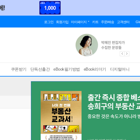
로그인
회원가입
마이페이지
카트
주문/배송
고객센터
Gl
쿠폰받기
단독선출간
eBook필기방법
eBook리더기
디지털머니