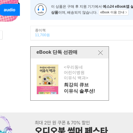
이 상품은 구매 후 지원 기기에서
예스24 eBook앱
상품
이며, 배송되지 않습니다.
eBook 이용 안내
종이책
11,700원
eBook 단독 선판매
<우리동네
어린이병원
이유식 백과>
최강의 큐브
이유식 솔루션!