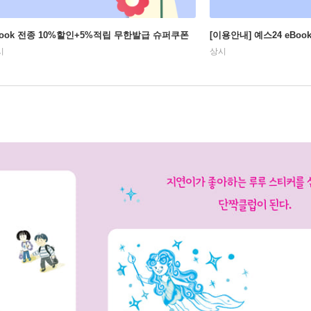
Book 전종 10%할인+5%적립 무한발급 슈퍼쿠폰
[이용안내] 예스24 eBo
시
상시