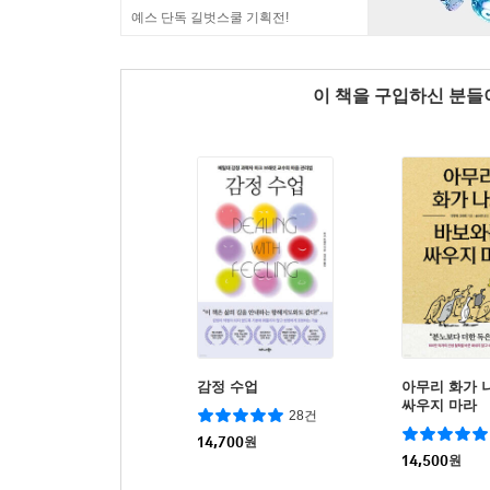
예스 단독 길벗스쿨 기획전!
이 책을 구입하신 분
감정 수업
아무리 화가 
싸우지 마라
28건
14,700
원
14,500
원