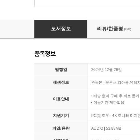
너의 베프가 되고 싶어
도서정보
리뷰/한줄평
(0/0)
품목정보
발행일
2024년 12월 26일
재생정보
완독본 | 윤은서,김아롱,유혜지 
배송 없이 구매 후 바로 듣
이용안내
이용기간 제한없음
지원기기
PC(윈도우 - 4K 모니터 미
파일/용량
AUDIO | 53.88MB