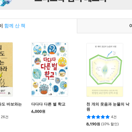
들이
함께 산 책
나도 바보와는
다다다 다른 별 학교
천 개의 웃음과 눈물의 낙
원
6,000
원
26건
4건
8,190
원
(10% 할인)