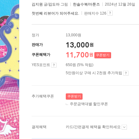
김지원
글/
김도아
그림
한솔수북/아툰즈
2024년 12월 26일
첫번째 리뷰어가 되어주세요.
판매지수 126
정가
13,000원
13,000
원
판매가
11,700
원
쿠폰혜택가
쿠폰받기
YES포인트
650원 (5% 적립)
5만원이상 구매 시 2천원 추가적립
추가혜택쿠폰
쿠폰받기
주문금액대별 할인쿠폰
결제혜택
카드/간편결제 혜택을 확인하세요