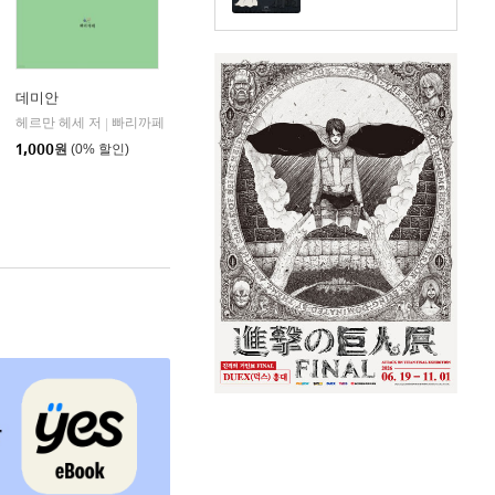
데미안
헤르만 헤세 저
빠리까페
|
1,000
원
(0% 할인)