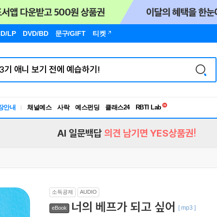
D/LP
DVD/BD
문구
/GIFT
티켓
독서유형검사
RBTI Lab
장안내
채널예스
사락
예스펀딩
클래스24
독서유형검사
AI 일문백답
의견 남기면 YES상품권!
소득공제
AUDIO
너의 베프가 되고 싶어
[ mp3 ]
eBook