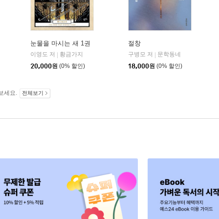
눈물을 마시는 새 1권
절창
이영도 저
황금가지
구병모 저
문학동네
|
|
20,000
원
(0% 할인)
18,000
원
(0% 할인)
보세요.
전체보기