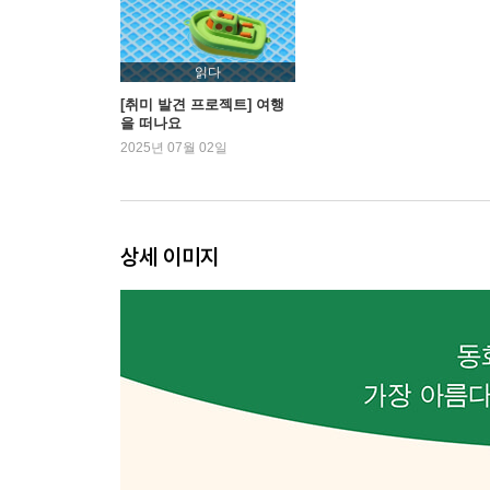
도쿄도
야네센
읽다
군마현
[취미 발견 프로젝트] 여행
을 떠나요
구사쓰마치
2025년 07월 02일
시부카와시
다카사키시
도치기현
상세 이미지
닛코시
도치기시
우츠노미야시
Part 2. 주부
나가노현
스와시