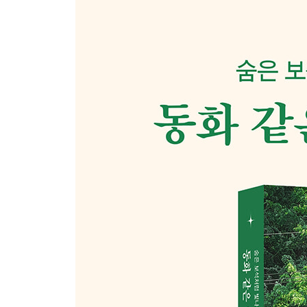
나가노시
우에다시
가루이자와
마츠모토시
고모로시
사쿠시&도미시
아이치현
나고야시
이치노미야시&기요스시
기후현
기후시
오가키시
야마나시현
후지요시다시