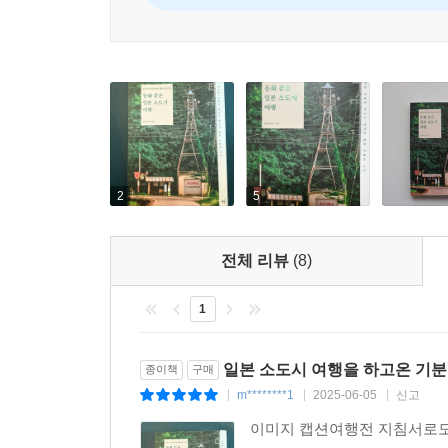
2
5
전체 리뷰
(8)
1
일본 소도시 여행을 하고온 기
종이책
구매
m********1
2025-06-05
신고
|
|
|
이미지 캡션여행전 지침서로도