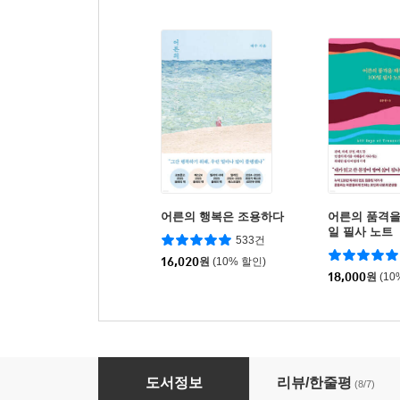
어른의 행복은 조용하다
어른의 품격을 
일 필사 노트
533건
16,020
원
(10% 할인)
18,000
원
(10
동화 같은 일본 소도시 여행
도서정보
리뷰/한줄평
(8/7)