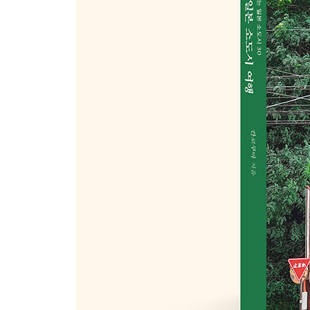
니가타현
조에쓰시
Part 3. 간사이&시코쿠
나라현
나라시
교토부
이네후나야
효고현
고베시
에히메현
마쓰야마시