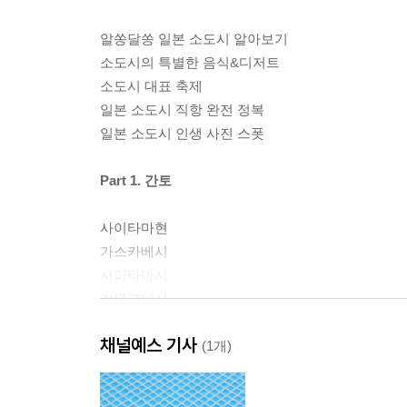
알쏭달쏭 일본 소도시 알아보기
소도시의 특별한 음식&디저트
소도시 대표 축제
일본 소도시 직항 완전 정복
일본 소도시 인생 사진 스폿
Part 1. 간토
사이타마현
가스카베시
사이타마시
가와고에시
채널예스 기사
가나가와현
(1개)
가마쿠라시