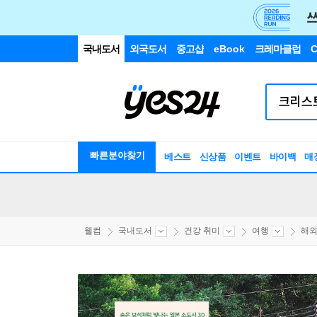
국내도서
외국도서
중고샵
eBook
크레마클럽
C
빠른분야찾기
베스트
신상품
이벤트
바이백
매
웰컴
국내도서
건강 취미
여행
해