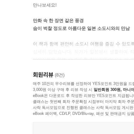
만나보세요!
만화 속 한 장면 같은 풍경
숨이 벅찰 정도로 아름다운 일본 소도시와의 만남
이 책과 함께 편안히 소도시 여행을 즐길 수 있도
상세히 담았습니다. 작가가 일본에서 생활하며 
이야기들을 엿볼 수 있도록 정리하였습니다. 이 
감성을 더해줄 동화 같은 사진들과 함께 다채로운 
회원리뷰
애니메이션 속 한 장면 같은 풍경을 만나볼 수 있습
(8건)
매주 10건의 우수리뷰를 선정하여 YES포인트 3만원을 드
3,000원 이상 구매 후 리뷰 작성 시
일반회원 300원, 마니아
누군가는 반복되는 일상의 지겨움을 깨고자, 누
eBook은 다운로드 후 작성한 리뷰만 YES포인트 지급됩니
우연히 만난 맛집, 맛있는 커피를 마실 수 있는
클래스는 첫번째 회차 주문확정 시점부터 마지막 회차 주문
특별한 경험입니다. 소란스럽고 바쁜 일상에서 잠
사락 독서모임으로 진행된 클래스는 사락 독서모임 게시판
여행》과 함께 숨이 벅찰 정도로 아름다운 푸른 
eBook 페이백, CD/LP, DVD/Blu-ray, 패션 및 판매금
바랍니다.