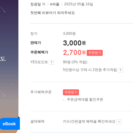
정광일
저
e퍼플
2025년 05월 16일
첫번째 리뷰어가 되어주세요.
정가
3,000원
3,000
원
판매가
2,700
원
쿠폰혜택가
쿠폰받기
YES포인트
90원 (3% 적립)
5만원이상 구매 시 2천원 추가적립
추가혜택쿠폰
쿠폰받기
주문금액대별 할인쿠폰
결제혜택
카드/간편결제 혜택을 확인하세요