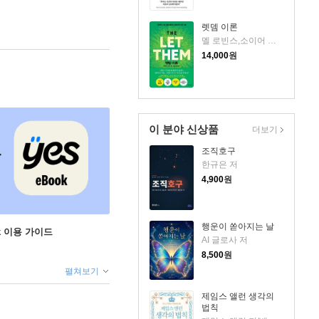
렛뎀 이론
멜 로빈스,소이어 로빈스 저/윤효원 역
14,000
원
이 분야 신상품
더보기
조직호구
한규은 저
4,900
원
행운이 쏟아지는 날
ok 이용 가이드
AI 글로사 저
8,500
원
펼쳐보기
제임스 앨런 생각의
법칙