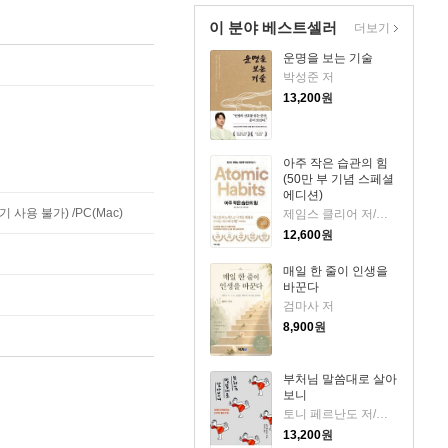
이 분야 베스트셀러
더보기
운명을 보는 기술
박성준 저
13,200
원
아주 작은 습관의 힘
(50만 부 기념 스페셜
에디션)
사용 불가) /PC(Mac)
제임스 클리어 저/이한이 역
12,600
원
매일 한 줄이 인생을
바꾼다
검마사 저
8,900
원
부처님 말씀대로 살아
보니
토니 페르난도 저/강정선 역
13,200
원