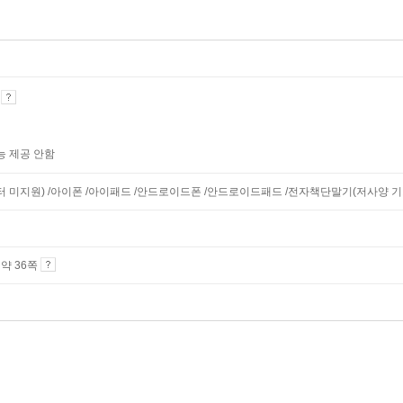
기
능 제공 안함
니터 미지원) /아이폰 /아이패드 /안드로이드폰 /안드로이드패드 /전자책단말기(저사양 기기 
4 약 36쪽