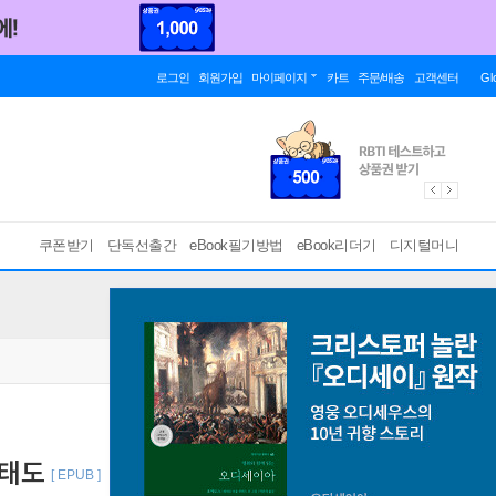
로그인
회원가입
마이페이지
카트
주문/배송
고객센터
Gl
쿠폰받기
단독선출간
eBook필기방법
eBook리더기
디지털머니
 태도
[ EPUB ]