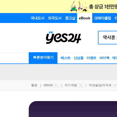
국내도서
외국도서
중고샵
eBook
크레마클럽
C
빠른분야찾기
베스트
신상품
이벤트
바이백
매
웰컴
eBook
자기계발
처세술/삶의자세