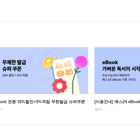
Book 전종 10%할인+5%적립 무한발급 슈퍼쿠폰
[이용안내] 예스24 eBo
시
상시