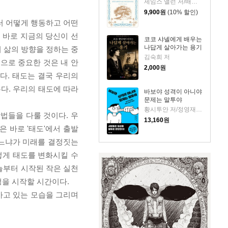
제임스 앨런 저/배지은 역
9,900
원
(10% 할인)
부터 어떻게 행동하고 어떤
 바로 지금의 당신이 선
코코 샤넬에게 배우는
나답게 살아가는 용기
 삶의 방향을 정하는 중
김숙희 저
으로 중요한 것은 내 안
2,000
원
다. 태도는 결국 우리의
다. 우리의 태도에 따라
바보야 성격이 아니야
문제는 말투야
황시투안 저/정영재 역
법들을 다룰 것이다. 우
13,160
원
은 바로 '태도'에서 출발
하느냐가 미래를 결정짓는
떻게 태도를 변화시킬 수
오늘부터 시작된 작은 실천
정을 시작할 시간이다.
아가고 있는 모습을 그리며