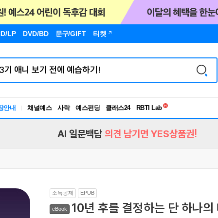
D/LP
DVD/BD
문구
/GIFT
티켓
독서유형검사
RBTI Lab
장안내
채널예스
사락
예스펀딩
클래스24
독서유형검사
AI 일문백답
의견 남기면 YES상품권!
소득공제
EPUB
10년 후를 결정하는 단 하나의
eBook