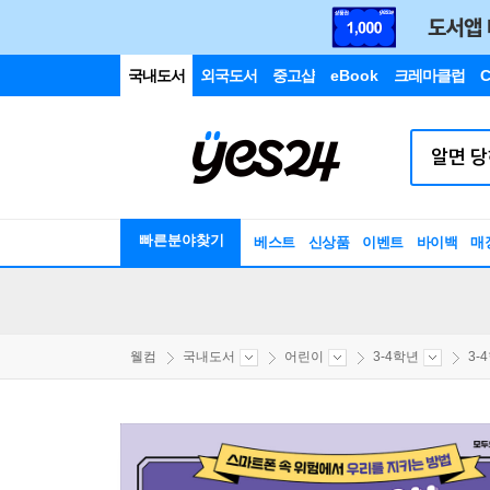
국내도서
외국도서
중고샵
eBook
크레마클럽
C
빠른분야찾기
베스트
신상품
이벤트
바이백
매
웰컴
국내도서
어린이
3-4학년
3-