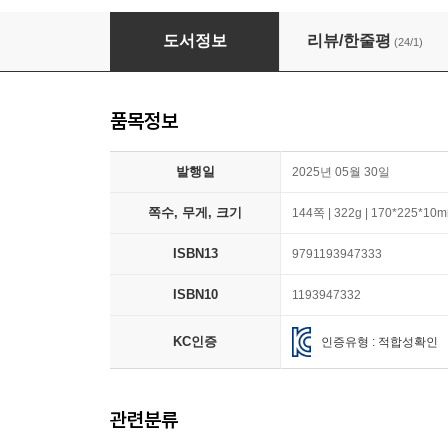
교과서에 없는 진짜 디지털 성교육
도서정보
리뷰/한줄평
(24/1)
품목정보
발행일
2025년 05월 30일
쪽수, 무게, 크기
144쪽 | 322g | 170*225*10
ISBN13
9791193947333
ISBN10
1193947332
KC인증
인증유형 : 적합성확인
관련분류