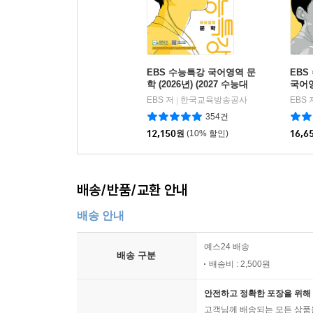
EBS 수능특강 국어영역 문
EBS
학 (2026년) (2027 수능대
국어영
비)
EBS 저
한국교육방송공사
EBS 
|
354건
12,150
원
(10% 할인)
16,6
배송/반품/교환 안내
배송 안내
예스24 배송
배송 구분
배송비 : 2,500원
안전하고 정확한 포장을 위해 
고객님께 배송되는 모든 상품을