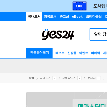
국내도서
외국도서
중고샵
eBook
크레마클럽
C
빠른분야찾기
베스트
신상품
이벤트
바이백
매
웰컴
국내도서
고등참고서
문제집