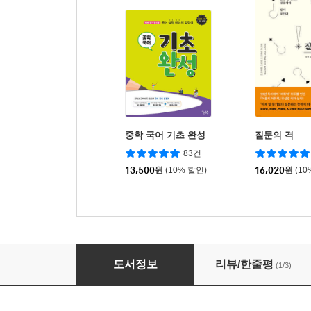
중학 국어 기초 완성
질문의 격
83건
13,500
원
(10% 할인)
16,020
원
(10
메가스터디 E실전 N제 문학 138제 (2025년)
도서정보
리뷰/한줄평
(1/3)