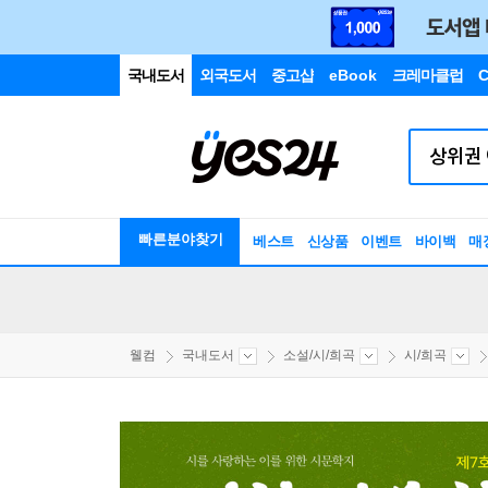
국내도서
외국도서
중고샵
eBook
크레마클럽
C
빠른분야찾기
베스트
신상품
이벤트
바이백
매
웰컴
국내도서
소설/시/희곡
시/희곡