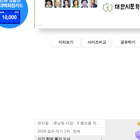
미리보기
사이즈비교
공유하기
뮤지컬 〈휴남동 서점〉X 황보름 작가 북토크
2026 젊은 작가 1위 : 청예
기간 한정 특가 도서