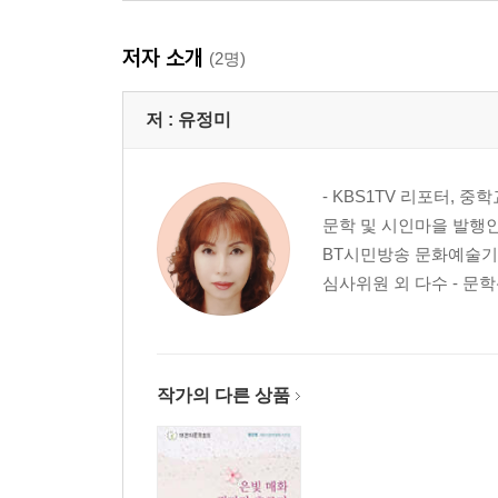
안희환 / 대한시문학협회 명예회장 12
저자 소개
이석 / 대한시문학협회 고문 13
(2명)
김진태 / 대한시문학협회 고문 14
저 :
유정미
축 사
- KBS1TV 리포터, 
배명식 / 대한시문학협회 자문위원장 15
문학 및 시인마을 발행인 
신유술 / 새한일보 발행인 16
BT시민방송 문화예술기획
심사위원 외 다수 - 문학
축 시
박덕은 / 대한시문학협회 부회장 17
김상호 / 대한시문학협회 부회장 19
작가의 다른 상품
추원호 / 대한시문학협회 부회장 20
허신행 / 대한시문학협회 부회장 21
2025 신인문학상