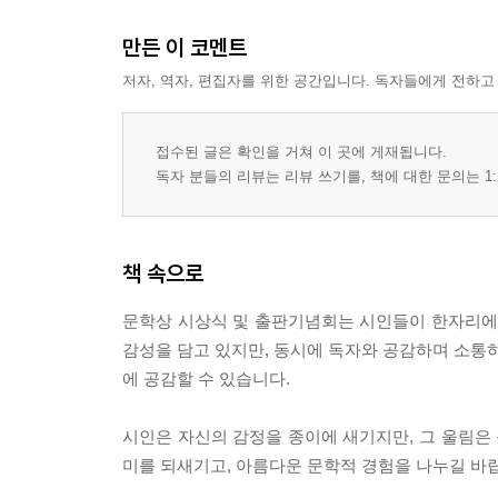
김선동- 비우고 버리니 160
김송월 - 폭설 / 풀리지 않는 숙제 162
만든 이 코멘트
김안숙- 강진 선영에 어머니를 모시고 오며 / 목련 같
저자, 역자, 편집자를 위한 공간입니다. 독자들에게 전하고
김재호 - 시대는 연소되어 간다 / 감사의 주일 166
김정숙 - 마음의 고향 / 엄마는 등대 168
접수된 글은 확인을 거쳐 이 곳에 게재됩니다.
김지연 - 이월소생(二月小生) / 가슴앓이 170
독자 분들의 리뷰는 리뷰 쓰기를, 책에 대한 문의는 1:
김진태- 시원(始原)의 아침 소래산(蘇來山) / 청산(靑
김현태 - 갈대 / 가을 찬가 174
김혜선 - 별빛 속의 숨은 이야기 / 미학적 인간으로 
책 속으로
김환생 - 춘한(春寒) / 시인(詩人) 178
노우혁 - 하얀 180
문학상 시상식 및 출판기념회는 시인들이 한자리에 
박경호- 까치집 / 겨울호수 182
감성을 담고 있지만, 동시에 독자와 공감하며 소통하
박길안 - 벚꽃이 진다 / 꽃시(詩) 184
에 공감할 수 있습니다.
박덕은 - 집을 부검하다 186
배명식 - 한천 / 그리움 188
시인은 자신의 감정을 종이에 새기지만, 그 울림은 
배종숙 - 비여 / 얼굴 붉히는 봄바람 190
미를 되새기고, 아름다운 문학적 경험을 나누길 바
상화평 - 한 줄기 빛 / 그믐달의 꿈 192