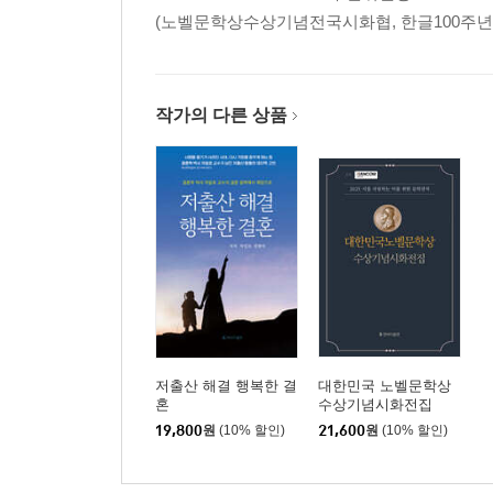
이향숙 - 지금은 외 2편 125
(노벨문학상수상기념전국시화협, 한글100주년
모산 문학상 수필 부문
작가의 다른 상품
최우수상 오희숙 - 귀향 외 1편 130
2025 대한시문학 시화집
고안나 - 늙은 염쟁이 / 슬픈 고백 142
길숙경 - 백지에다 / 엄동설한 144
김경배 - 철로의 교향곡 / 우정 같은 산길 146
김경천 - 처음인 끝 사랑 / 봄이 오면 148
김광의 - 칠성별 / 노크 150
저출산 해결 행복한 결
대한민국 노벨문학상
김미경 - 빈 배 / 기도 152
혼
수상기념시화전집
김사철 - 봄날 오후 / 어머니 집 154
19,800
원
(10% 할인)
21,600
원
(10% 할인)
김상철- 강가의 밤 / 너였으면 좋겠다 156
김상호- 너는 철쭉처럼 / 목련, 그대라는 봄 158