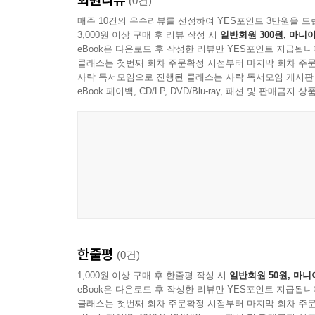
(0건)
이진주 - 열정의 보편성 / 아, 베르테르여 230
매주 10건의 우수리뷰를 선정하여 YES포인트 3만원을 드
임정두 - 내 인생의 빌딩을 짖는 마음 232
3,000원 이상 구매 후 리뷰 작성 시
일반회원 300원, 마니아
eBook은 다운로드 후 작성한 리뷰만 YES포인트 지급됩니
임효숙 - 바다 / 봄비 234
클래스는 첫번째 회차 주문확정 시점부터 마지막 회차 주문
장달식 - 엄마의 노래 / 아빠의 얼굴 236
사락 독서모임으로 진행된 클래스는 사락 독서모임 게시판
장형갑 - 철썩이는 봄 / 염원(念願) 238
eBook 페이백, CD/LP, DVD/Blu-ray, 패션 및 판매금
전홍구 - 잔 / 술로 쓴 시 240
정현덕 - 오늘이라는 것에 / 그늘의 경계 242
조남현- 꿈꾸는 매미 / 무소유 244
조찬동 - 빛바랜 사진 / 석류 246
추원호 - 봄이 오는 길 248
허신행 - 미투(1) / 미투(2) 250
홍유경 - 기도 / 소금 252
홍창식 - 하루를 너로 채운다 / 그리운 너! 254
한줄평
황오남 - 배고픈 나뭇잎 / 옥정호 붕어섬 256
(0건)
황주석 - 시인이고싶다 258
1,000원 이상 구매 후 한줄평 작성 시
일반회원 50원, 마니
황창심 - 느리게 피는 꿈 / 바람, 별, 달, 그리고 사랑꽃
eBook은 다운로드 후 작성한 리뷰만 YES포인트 지급됩니
클래스는 첫번째 회차 주문확정 시점부터 마지막 회차 주문
신동일 - 행복한 인생 길 262