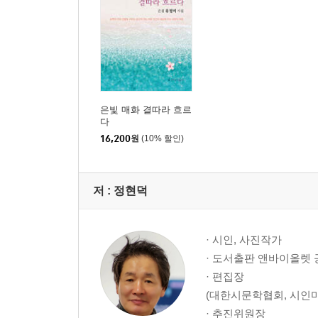
한상국 - 호수의 새벽 외 4편 27
박태현- 상사화 외 4편 34
민규식 - 기다림 외 4편 42
최광열 - 서울대공원역에서 외 4편 49
이종우 - 계절 일기 외 1편 59
은빛 매화 결따라 흐르
다
조정빈 - 매화 꽃잎 진 자리 외 1편 69
16,200
원
(10% 할인)
엄용현 - 변화는 생존이다 외 1편 79
모산 문학상 시 부문
저 :
정현덕
대상 신덕자 - 오래된 서랍장 외 2편 89
최우수상 김영붕 - 겨울 바다 연가 외 2편 94
· 시인, 사진작가
김부배 - 그녀의 뒷 모습 외 2편 99
· 도서출판 앤바이올렛
우수상 공정염 - 첫눈 내린 날 외 2편 107
· 편집장
유호근 - 손톱 위에 핀 봉숭아 외 2편 115
(대한시문학협회, 시인마
허기원 - 설중매(雪中梅) 외 2편 120
· 추진위원장