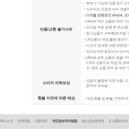
복제가 가능한 상품 등의 포장을 
소비자의 요청에 따라 개별
디지털 컨텐츠인 eBook, 
eBook 대여 상품은 대여 기
모바일 쿠폰 등록 후 취소/환
반품/교환 불가사유
중고상품이 구매확정(자동 
LP상품의 재생 불량 원인이 기
시간의 경과에 의해 재판매가
전자상거래 등에서의 소비자
eBook 세트 상품은 일괄 
1개의 상품으로 취급 및 판매
우, 세트 상품 전부 및 세트
상품의 불량에 의한 반품, 교
소비자 피해보상
준하여 처리됨
환불 지연에 따른 배상
대금 환불 및 환불 지연에 
회사소개
인재채용
이용약관
개인정보처리방침
청소년보호정책
도서홍보안내