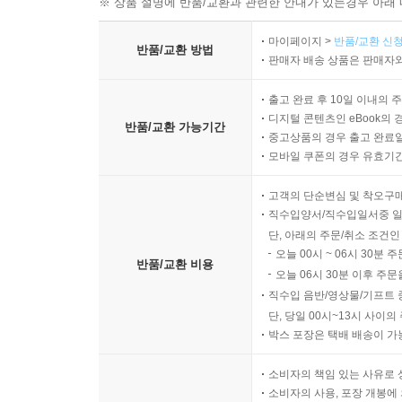
※ 상품 설명에 반품/교환과 관련한 안내가 있는경우 아래 
마이페이지 >
반품/교환 신청
반품/교환 방법
판매자 배송 상품은 판매자와
출고 완료 후 10일 이내의 
디지털 콘텐츠인 eBook의 
반품/교환 가능기간
중고상품의 경우 출고 완료일
모바일 쿠폰의 경우 유효기간(
고객의 단순변심 및 착오구
직수입양서/직수입일서중 일
단, 아래의 주문/취소 조건인
오늘 00시 ~ 06시 30분 
반품/교환 비용
오늘 06시 30분 이후 주문
직수입 음반/영상물/기프트 
단, 당일 00시~13시 사이
박스 포장은 택배 배송이 가
소비자의 책임 있는 사유로 
소비자의 사용, 포장 개봉에 