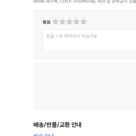
eBook 페이백, CD/LP, DVD/Blu-ray, 패션 및 판매금
수필 박용수 - 청소년들에게 용기와 희망을
자연환경 사랑 청소년 사랑 다를 바 없다 264
칼럼 정성수 - 시를 쉽게 쓰면 안 됩니까? 268
평점
편집후기 277
한글 기준 50자까지 작성가능
배송/반품/교환 안내
배송 안내