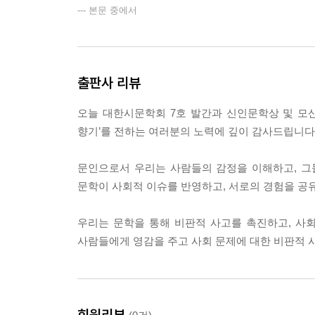
석정희 - 우람한 나무로 사시는 어머니 / 오곡백과 주
--- 본문 중에서
손유순 - 흙을 빚으며 / 가을비 196
안평성 - 빗 소리 / 모두가 그리움 198
안희환 - 널 뺀 모두가 아는 것 / 네온사인의 도시와 
양기석 - 눈꽃 나무 202
출판사 리뷰
양태인 - 새벽길 / 하늘섬 204
오성림 - 나무와 가로등 / 봄향기 오는 길목에서 206
오늘 대한시문학회 7호 발간과 신인문학상 및 모
유정미- 괴물 산불 / 가파도의 바람 208
향기’를 전하는 여러분의 노력에 깊이 감사드립니다
유호근 - 봄 오는 섬진강 / 손톱 위에 핀 봉숭아 210
윤경자 - 케이오스와 빛 / 봄바람 212
문인으로서 우리는 사람들의 감정을 이해하고, 그
윤정선 - 맴맴맴 / 짝사랑 집사 214
문학이 사회적 이슈를 반영하고, 서로의 경험을 공유
이기은 - 무식한 놈들 / 해바라기 사랑 216
이남규 - 가슴속에 숨어있던 말 / 바람의 연서 218
우리는 문학을 통해 비판적 사고를 촉진하고, 사
이대순 - 언니의 영전에 / 엄마로 산다는 것은 220
사람들에게 영감을 주고 사회 문제에 대한 비판적 
이영대 - 지렁이 / 천국의 잔치 222
이영순 - 가을빛 / 봄 224
이영우 - 삶 / 달빛 따라 고향 가는 길 226
회원리뷰
이은성 - 독도에게 228