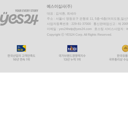
대표 : 김석환, 최세라
주소 : 서울시 영등포구 은행로 11, 5층~6층(여의도동,일신
사업자등록번호 : 229-81-37000 통신판매업신고 : 제 200
이메일 : yes24help@yes24.com 호스팅 서비스사업자 :
Copyright ⓒ YES24 Corp. All Rights Reserved.