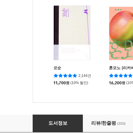
모순
혼모노 (리커버
2,144건
11,700
원
(10% 할인)
16,200
원
(10
나로 늙어간다는 것
도서정보
리뷰/한줄평
(33/3)