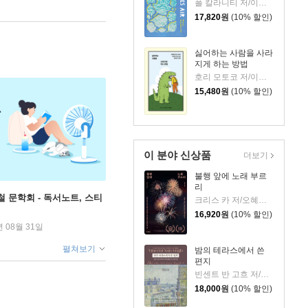
폴 칼라니티 저/이종인 역
17,820
원
(10% 할인)
싫어하는 사람을 사라
지게 하는 방법
호리 모토코 저/이은혜 역
15,480
원
(10% 할인)
이 분야 신상품
더보기
불행 앞에 노래 부르
리
철 문학회 - 독서노트, 스티
크리스 카 저/오혜진 역
16,920
원
(10% 할인)
년 08월 31일
펼쳐보기
밤의 테라스에서 쓴
편지
빈센트 반 고흐 저/신성림 역
18,000
원
(10% 할인)