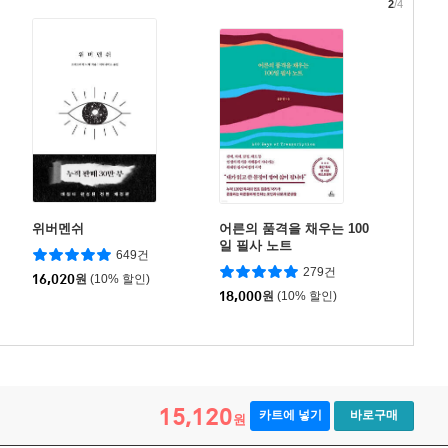
2
/4
위버멘쉬
어른의 품격을 채우는 100
일 필사 노트
649건
279건
16,020
원
(10% 할인)
18,000
원
(10% 할인)
15,120
카트에 넣기
바로구매
원