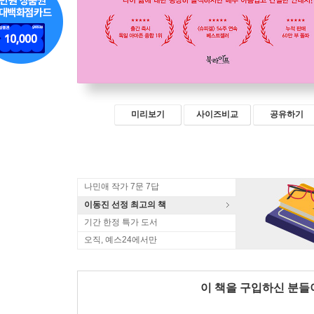
미리보기
사이즈비교
공유하기
나민애 작가 7문 7답
이동진 선정 최고의 책
기간 한정 특가 도서
오직, 예스24에서만
이 책을 구입하신 분