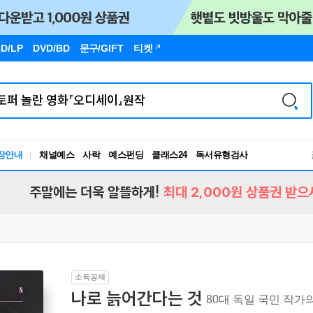
D/LP
DVD/BD
문구
/GIFT
티켓
독서유형검사
장안내
채널예스
사락
예스펀딩
클래스24
RBTI Lab
독서유형검사
주말에는 더욱 알뜰하게!
최대 2,000원 상품권 받으
소득공제
나로 늙어간다는 것
80대 독일 국민 작가