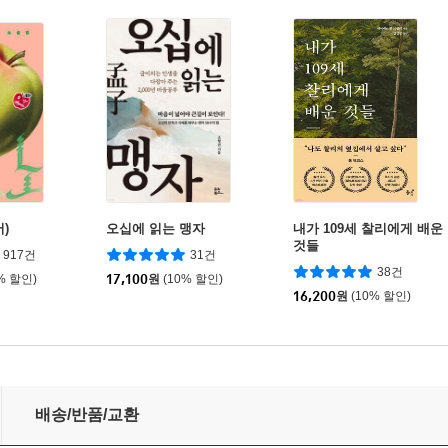
)
오십에 읽는 맹자
내가 109세 찰리에게 배운
것들
917건
31건
38건
% 할인)
17,100
원
(10% 할인)
16,200
원
(10% 할인)
배송/반품/교환