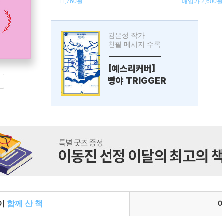
11,760원
매입가 2,600
김은성 작가
친필 메시지 수록
---------------
[예스리커버]
빵야 TRIGGER
들이
함께 산 책