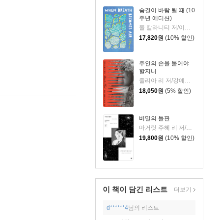
숨결이 바람 될 때 (10
주년 에디션)
폴 칼라니티 저/이종인 역
 05월 27일
17,820
원
(10% 할인)
주인의 손을 물어야
할지니
줄리아 리 저/강예은,문지영 역
18,050
원
(5% 할인)
비밀의 들판
마거릿 주혜 리 저/장상미 역
19,800
원
(10% 할인)
이 책이 담긴
리스트
더보기
d******4
님의 리스트