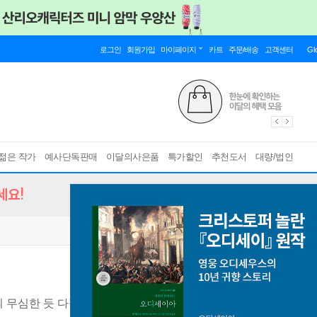
로그인
회원가입
마이페이지
카트
주문/배송
고객센터
Gl
젊은 작가
예사단독판매
이달의사은품
특가할인
추천도서
대량/법인
세요!
의 무심한 듯 다정한 문장들