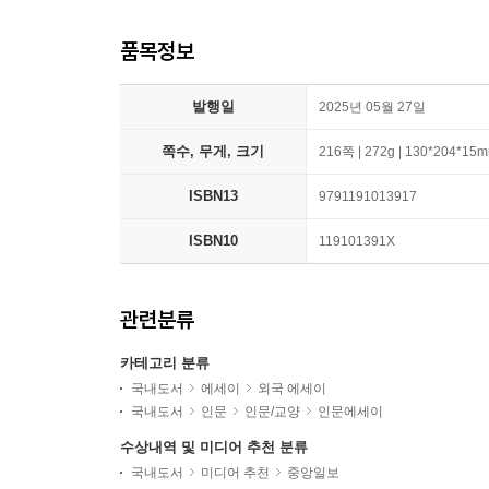
품목정보
발행일
2025년 05월 27일
쪽수, 무게, 크기
216쪽 | 272g | 130*204*15
ISBN13
9791191013917
ISBN10
119101391X
관련분류
카테고리 분류
국내도서
에세이
외국 에세이
국내도서
인문
인문/교양
인문에세이
수상내역 및 미디어 추천 분류
국내도서
미디어 추천
중앙일보