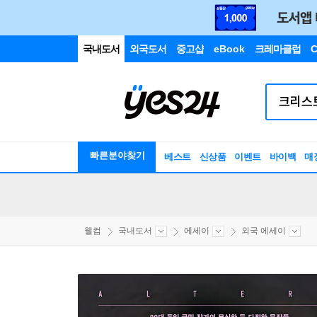
국내도서
외국도서
중고샵
eBook
크레마클럽
C
빠른분야찾기
베스트
신상품
이벤트
바이백
매
웰컴
국내도서
에세이
외국 에세이