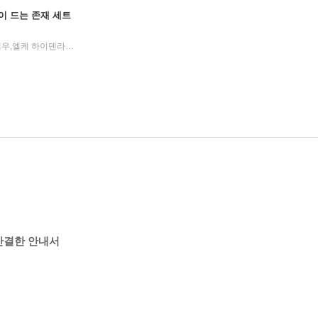
나이 드는 존재 세트
고금숙,김하나,김희경,송은혜,신혜우,엘케 하이덴라이히,윤정원,이라영,정수윤,정희진 저/유영미 역
북라이프
2025년
|
|
간결한 안내서