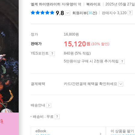
엘케 하이덴라이히
저/
유영미
역
북라이프
2025년 05월 27일
9.8
회원리뷰(
36
건)
판매지수 3,120
정가
16,800원
15,120
원
판매가
(10% 할인)
YES포인트
840원 (5% 적립)
5만원이상 구매 시 2천원 추가적립
결제혜택
카드/간편결제 혜택을 확인하세요
배송안내
배송비 : 무료
eBook
이 상품을 팔기