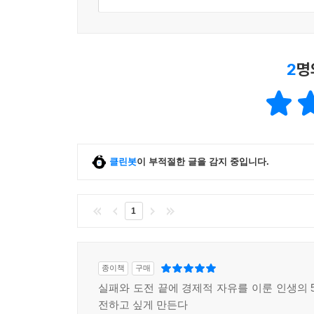
▶ 셋째, 초대박 인생을 현실화하는 5계명
2
명
1) 세계 최고 주특기 개발
2) 루틴 설계
3) 운 관리
4) 꾸준함과 회복 탄력성
5) 돈 불리는 시스템
이 5계명은 책 전반에 걸쳐 본인의 사례, 구조, 실
클린봇
이 부적절한 글을 감지 중입니다.
독자가 실제 삶에 적용할 수 있게 돕는다.
1
· 출판사의 확신
하움출판사는 이 원고를 처음 받았을 때 ‘자기계발
종이책
구매
말하는 반면, 이 책은 ‘왜 안 됐는지를 구체적
실패와 도전 끝에 경제적 자유를 이룬 인생의 5
숨기지 않습니다. 손실액, 회복 기간, 심지어 좌
전하고 싶게 만든다
투자자뿐 아니라, 퇴직 후 방향을 잃은 중장년, 경