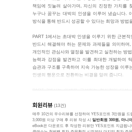
책임에 짓눌려 살아가며, 자신의 진정한 가치를 
누구나 꿈꾸는 대박의 인생을 이루어 냈습니다. 
방식을 통해 반드시 성공할 수 있다는 희망과 방법
PART 1에서는 초대박 인생을 이루기 위한 근본적인 5가지
반드시 해결해야 하는 문제와 과제들을 의미하며, 
개인적인 관심사와 열정을 발견하고 실천하는 방법을 
능력과 강점을 발견하고 이를 최대한 개발하여 탁월
습관과 구조를 구축하여 지속 가능한 성장을 이루는
인생의 행운으로 전환하는 비결을 알려 줍니다.
PART 2에서는 인생을 구성하는 현실적인 다섯 
제공합니다. 저자는 주식 투자에서 12번의 실패를
회원리뷰
단계에서는 외면적으로 그럴듯해 보이는 삶 속에 
(13건)
제시합니다. 대박의 단계에서는 인생에서 언제, 
매주 10건의 우수리뷰를 선정하여 YES포인트 3만원을 드
3,000원 이상 구매 후 리뷰 작성 시
일반회원 300원, 마니아
상상을 초월하는 성공이 단지 운이 아닌 실력과 준
eBook은 다운로드 후 작성한 리뷰만 YES포인트 지급됩니
클래스는 첫번째 회차 주문확정 시점부터 마지막 회차 주문