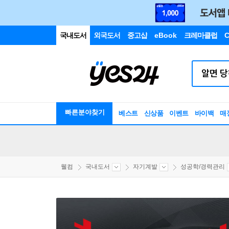
국내도서
외국도서
중고샵
eBook
크레마클럽
C
빠른분야찾기
베스트
신상품
이벤트
바이백
매
웰컴
국내도서
자기계발
성공학/경력관리