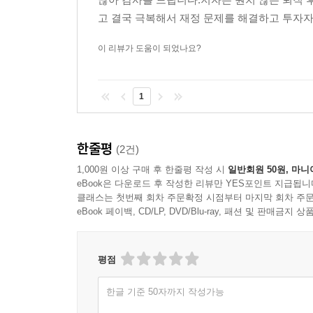
고 결국 극복해서 재정 문제를 해결하고 투자자문
‘희망을 말하지 않는다. 구조를 말한다.’ 많은 자
구체적으로 알려 준다. 책의 중심에는 저자가 실제로
이 리뷰가 도움이 되었나요?
▶ 첫째, 초대박 인생의 5가지 핵심 요소
1
Must: 생존을 위한 필수 과제
Like: 에너지를 불러일으키는 열정의 원천
한줄평
Well: 나만의 시장형 경쟁력
(2건)
Routine: 운을 부르는 반복 시스템
1,000원 이상 구매 후 한줄평 작성 시
일반회원 50원, 마니
Luck: 구조 위에 내려앉는 기회의 순간
eBook은 다운로드 후 작성한 리뷰만 YES포인트 지급됩니
클래스는 첫번째 회차 주문확정 시점부터 마지막 회차 주문
이 다섯 요소는 ‘성공’을 넘어 ‘초대박’을 만들어 내
eBook 페이백, CD/LP, DVD/Blu-ray, 패션 및 판매금
▶ 둘째, 초대박 인생을 이루는 5단계 모델
평점
쪽박 → 소박 → 중박 → 대박 → 초대박
각 단계에서 반드시 수행해야 할 실천 과제를 구체
한글 기준 50자까지 작성가능
자신이 어디에 있는지, 어디로 가야 할지를 명확히 