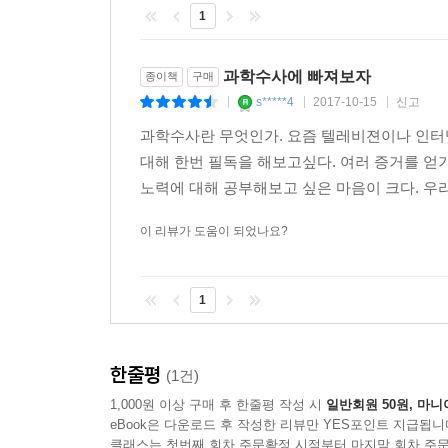
1
과학수사에 빠져보자
종이책
구매
s*****4
2017-10-15
신고
|
|
|
과학수사란 무엇인가. 요즘 텔레비젼이나 인터
대해 한번 필독을 해보고싶다. 여러 증거를 
노력에 대해 공부해보고 싶은 마음이 크다. 우리
이 리뷰가 도움이 되었나요?
1
한줄평
(1건)
1,000원 이상 구매 후 한줄평 작성 시
일반회원 50원, 마니
eBook은 다운로드 후 작성한 리뷰만 YES포인트 지급됩니
클래스는 첫번째 회차 주문확정 시점부터 마지막 회차 주문