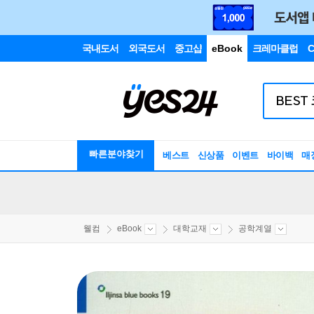
국내도서
외국도서
중고샵
eBook
크레마클럽
C
빠른분야찾기
베스트
신상품
이벤트
바이백
매
웰컴
eBook
대학교재
공학계열