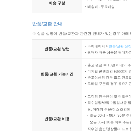
배송 구분
배송비 : 무료배송
반품/교환 안내
※ 상품 설명에 반품/교환과 관련한 안내가 있는경우 아래 
마이페이지 >
반품/교환 신청
반품/교환 방법
판매자 배송 상품은 판매자와
출고 완료 후 10일 이내의 
디지털 콘텐츠인 eBook의 
반품/교환 가능기간
중고상품의 경우 출고 완료일
모바일 쿠폰의 경우 유효기간(
고객의 단순변심 및 착오구
직수입양서/직수입일서중 일
단, 아래의 주문/취소 조건인
오늘 00시 ~ 06시 30분 
반품/교환 비용
오늘 06시 30분 이후 주문
직수입 음반/영상물/기프트 