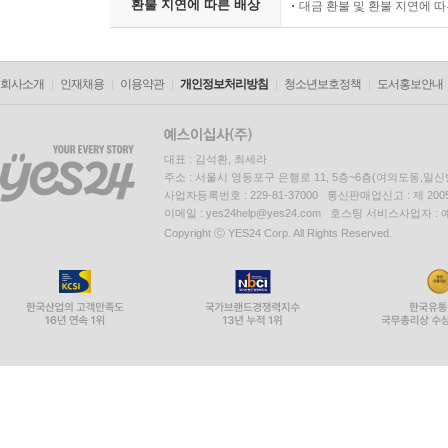
환불 지연에 따른 배상
대금 환불 및 환불 지연에 
회사소개
인재채용
이용약관
개인정보처리방침
청소년보호정책
도서홍보안내
대표 : 김석환, 최세라
주소 : 서울시 영등포구 은행로 11, 5층~6층(여의도동,일신
사업자등록번호 : 229-81-37000 통신판매업신고 : 제 200
이메일 : yes24help@yes24.com 호스팅 서비스사업자 :
Copyright ⓒ YES24 Corp. All Rights Reserved.