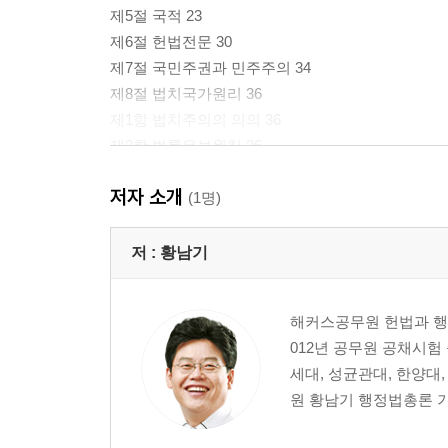
제5절 국적 23
제6절 헌법전문 30
제7절 국민주권과 민주주의 34
제8절 법치국가원리 36
제1항 법치주의의 의의 36
제2항 법률유보원칙 36
제3항 명확성 원칙 40
저자 소개
제4항 체계정당성 원리 42
(1명)
제5항 책임주의 43
제6항 소급입법금지 원칙 45
저 :
황남기
제7항 신뢰보호원칙 50
제9절 사회국가 원리 57
해커스공무원 헌법과 행정
제10절 경제적 기본질서 61
012년 공무원 공채시험
제11절 문화국가 원리 66
세대, 성균관대, 한양대
제12절 국제평화주의 68
원 황남기 행정법총론 
제13절 남북한관계 73
제14절 정당제도 75