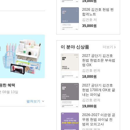
19,000
원
2026 김건호 헌법 찐
합격노트
김건호 저
35,000
원
이 분야 신상품
더보기
2027 공단기 김건호
헌법 헌법조문 부속법
령 OX
김건호 편저
18,000
원
원한 혜택
2027 공단기 김건호
헌법 1700개 OX로 끝
년 08월 13일
내는 파이널
김건호 편저
펼쳐보기
19,000
원
2026-2027 이은영 공
무원 헌법 파이널 전
범위 모의고사
이은영 편저