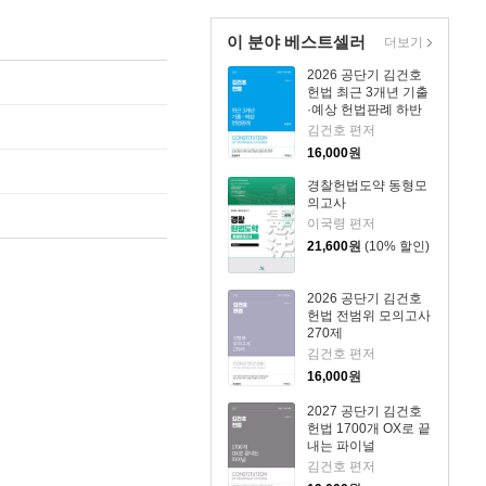
이 분야 베스트셀러
더보기
2026 공단기 김건호
헌법 최근 3개년 기출
·예상 헌법판례 하반
기
김건호 편저
16,000
원
경찰헌법도약 동형모
의고사
이국령 편저
21,600
원
(10% 할인)
2026 공단기 김건호
헌법 전범위 모의고사
270제
김건호 편저
16,000
원
2027 공단기 김건호
헌법 1700개 OX로 끝
내는 파이널
김건호 편저