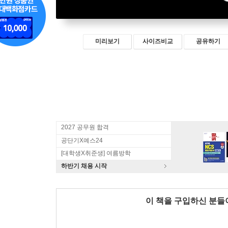
미리보기
사이즈비교
공유하기
2027 공무원 합격
공단기X예스24
[대학생X취준생] 여름방학
하반기 채용 시작
이 책을 구입하신 분