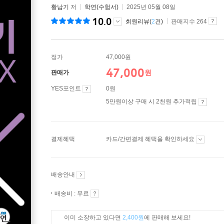
황남기
저
학연(수험서)
2025년 05월 08일
10.0
회원리뷰(
2
건)
판매지수 264
정가
47,000원
47,000
원
판매가
YES포인트
0원
5만원이상 구매 시 2천원 추가적립
결제혜택
카드/간편결제 혜택을 확인하세요
배송안내
배송비 : 무료
이미 소장하고 있다면
2,400원
에 판매해 보세요!