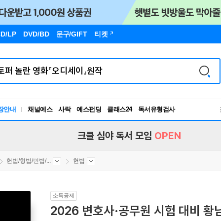
D/LP
DVD/BD
문구
/GIFT
티켓
장안내
채널예스
사락
예스펀딩
클래스24
독서유형검사
RBTI Lab
독서유형검사
크클 심야 독서 모임
OPEN
헌법/형법/민법/...
헌법
소득공제
2026 변호사·공무원 시험 대비 황