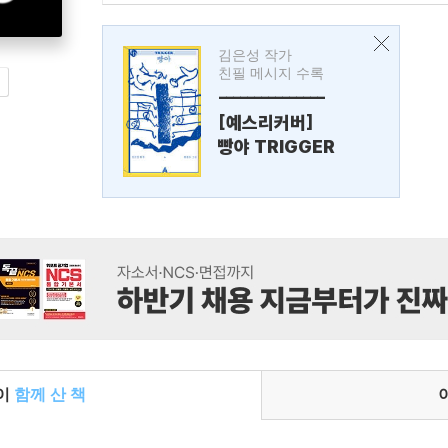
김은성 작가
친필 메시지 수록
---------------
[예스리커버]
빵야 TRIGGER
들이
함께 산 책