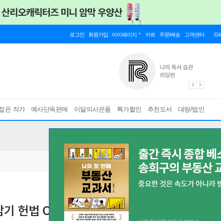
로그인
회원가입
마이페이지
카트
주문/배송
고객센터
Gl
젊은 작가
예사단독판매
이달의사은품
특가할인
추천도서
대량/법인
남기 헌법 OX