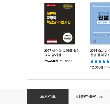
2027 이언담 교정학 핵심
2024 출제교
요약·암기집
헌법 통치구
60선
29,450
원
(5% 할인)
12,350
원
(5%
2026 변호사·공무원 시험 대비 황남기 헌법 OX
도서정보
리뷰/한줄평
(1/1)