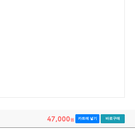
47,000
카트에 넣기
바로구매
원