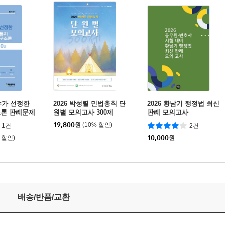
수가 선정한
2026 박성렬 민법총칙 단
2026 황남기 행정법 최신
조론 판례문제
원별 모의고사 300제
판례 모의고사
19,800
원
(10% 할인)
1건
2건
 할인)
10,000
원
배송/반품/교환