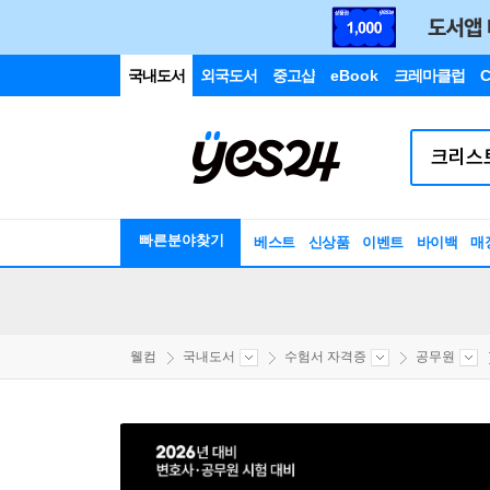
국내도서
외국도서
중고샵
eBook
크레마클럽
C
빠른분야찾기
베스트
신상품
이벤트
바이백
매
웰컴
국내도서
수험서 자격증
공무원