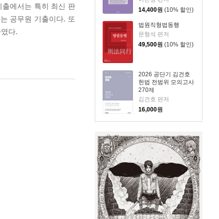
기출에서는 특히 최신 판
14,400
원
(10% 할인)
는 공무원 기출이다. 또
법원직형법동행
였다.
문형석 편저
49,500
원
(10% 할인)
2026 공단기 김건호
헌법 전범위 모의고사
270제
김건호 편저
16,000
원