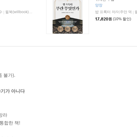
양장
감수
윌북(willbook)
2023년 06월 15일
밥 프록터 저/이주만 역
윌
|
|
|
17,820
원
(10% 할인)
 불가).
이야기가 아니다
망라
통합한 책!