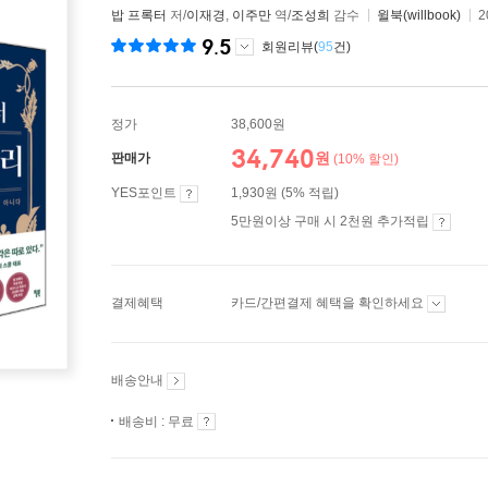
밥 프록터
저/
이재경
,
이주만
역/
조성희
감수
윌북(willbook)
2
9.5
회원리뷰(
95
건)
정가
38,600원
34,740
원
판매가
(10% 할인)
YES포인트
1,930원 (5% 적립)
5만원이상 구매 시 2천원 추가적립
결제혜택
카드/간편결제 혜택을 확인하세요
배송안내
배송비 : 무료