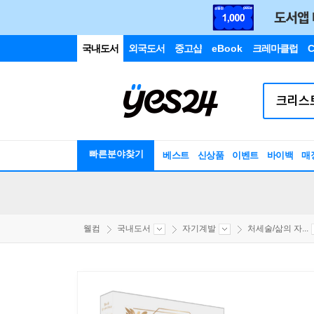
국내도서
외국도서
중고샵
eBook
크레마클럽
C
빠른분야찾기
베스트
신상품
이벤트
바이백
매
웰컴
국내도서
자기계발
처세술/삶의 자...