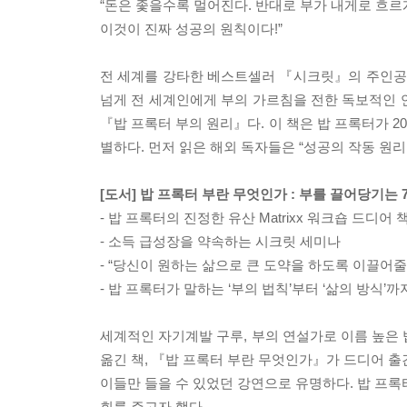
“돈은 좇을수록 멀어진다. 반대로 부가 내게로 흐르
이것이 진짜 성공의 원칙이다!”
전 세계를 강타한 베스트셀러 『시크릿』의 주인공, 
넘게 전 세계인에게 부의 가르침을 전한 독보적인 연
『밥 프록터 부의 원리』다. 이 책은 밥 프록터가 2
별하다. 먼저 읽은 해외 독자들은 “성공의 작동 원
[도서] 밥 프록터 부란 무엇인가 : 부를 끌어당기는
- 밥 프록터의 진정한 유산 Matrixx 워크숍 드디어 
- 소득 급성장을 약속하는 시크릿 세미나
- “당신이 원하는 삶으로 큰 도약을 하도록 이끌어
- 밥 프록터가 말하는 ‘부의 법칙’부터 ‘삶의 방식’까
세계적인 자기계발 구루, 부의 연설가로 이름 높은 
옮긴 책, 『밥 프록터 부란 무엇인가』가 드디어 출
이들만 들을 수 있었던 강연으로 유명하다. 밥 프록
회를 주고자 했다.