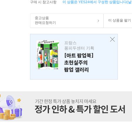
구매 시 참고사항
이 상품은 YES24에서 구성한 상품입니다(낱개
중고상품
이 상품을 팔기
판매요청하기
프랑스
퐁피두센터 기획
[아트 팝업북]
초현실주의
팝업 갤러리