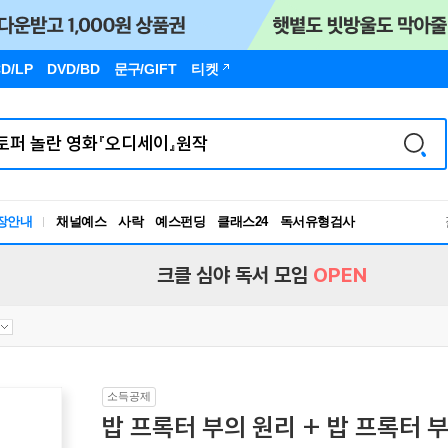
D/LP
DVD/BD
문구
/GIFT
티켓
장안내
채널예스
사락
예스펀딩
클래스24
독서유형검사
RBTI Lab
독서유형검사
크클 심야 독서 모임
OPEN
소득공제
밥 프록터 부의 원리 + 밥 프록터 