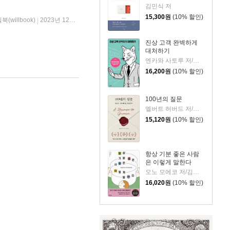
김민식 저
15,300
원
(10% 할인)
북(willbook)
2023년 12월 09일
|
진상 고객 완벽하게
대처하기
엔카와 사토루 저/이주 역
16,200
원
(10% 할인)
100년의 질문
엘버트 허버드 저/충희 편
15,120
원
(10% 할인)
항상 기분 좋은 사람
은 이렇게 말한다
오노 모에코 저/김시온 역
16,020
원
(10% 할인)