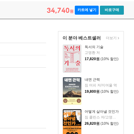
34,740
카트에 넣기
바로구매
원
이 분야 베스트셀러
더보기
독서의 기술
고명환 저
17,820
원
(10% 할인)
내면 근력
짐 머피 저/지여울 역
19,800
원
(10% 할인)
어떻게 살아낼 것인가
짐 콜린스 저/고영훈,윤영호 역
26,820
원
(10% 할인)