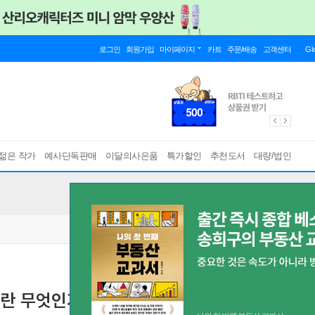
로그인
회원가입
마이페이지
카트
주문/배송
고객센터
Gl
젊은 작가
예사단독판매
이달의사은품
특가할인
추천도서
대량/법인
부란 무엇인가 세트
[ 2권 ]