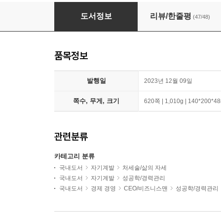
밥 프록터 부의 원리 + 밥 프록터 부란 무엇인가
도서정보
리뷰/한줄평
(47/48)
품목정보
발행일
2023년 12월 09일
쪽수, 무게, 크기
620쪽 | 1,010g | 140*200*
관련분류
카테고리 분류
국내도서
자기계발
처세술/삶의 자세
국내도서
자기계발
성공학/경력관리
국내도서
경제 경영
CEO/비즈니스맨
성공학/경력관리