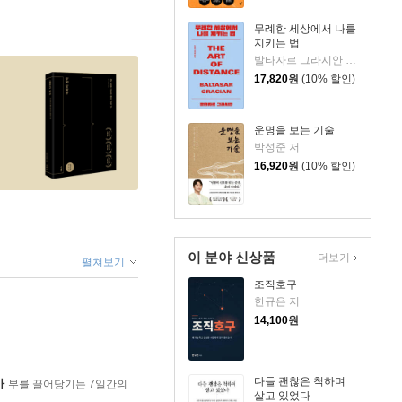
무례한 세상에서 나를
지키는 법
발타자르 그라시안 저/하와이 대저택 편저
17,820
원
(10% 할인)
운명을 보는 기술
박성준 저
16,920
원
(10% 할인)
이 분야 신상품
더보기
펼쳐보기
조직호구
한규은 저
14,100
원
다들 괜찮은 척하며
가
부를 끌어당기는 7일간의
살고 있었다