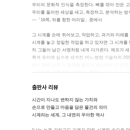
우리의 문화적 인식을 측정한다. 뼈를 깎아 만든 
우리를 둘러싼 세상을 세고, 측정하고, 분석하는 방
---「16쪽, 뒤를 향한 머리말」중에서
그 시계를 손에 쥐어보고, 작업하고, 과거와 미래를
시계를 놓고 정밀한 작업을 하고 있자면 그 시계를
치 그들이 남긴 서명처럼 내게 다가온다. 제프가 새
록색 유리에 실수로 새겨진 어느 법랑 기술자의 25
에도 몇백 년은 더 존재할 물건의 역사에서 나 또한
---「21쪽, 뒤를 향한 머리말」중에서
출판사 리뷰
시계제작자는 이 물건들을 보호하고, 그들의 역사를
---「21쪽, 뒤를 향한 머리말」중에서
시간이 지나도 변하지 않는 가치와
손으로 만들고 마음을 담은 물건의 의미
고고학계에는 생식 주기 혹은 임신 주기를 계산하기
시계라는 세계, 그 내면의 우아한 역사
할머니…를 수백 번 거슬러 올라간 할머니가 아기를
---「30쪽, 태양을 마주하기」중에서
“나는 눈을 가리고도 기계가 만든 시계와 손으로 