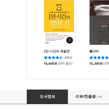
1만 시간의 재발견
롤리타
248건
14,400
원
(10% 할인)
15,300
원
(10
시계의 시간
도서정보
리뷰/한줄평
(7/0)