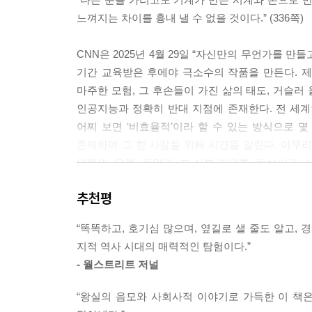
느껴지는 차이를 흉내 낼 수 없을 것이다.” (336쪽)
우리 조상들에게 시간은 추상적인 숫자로 나눠지지 
말이다.
CNN은 2025년 4월 29일 “자신만의 무언가를 
---「37쪽, 태양을 마주하기」중에서
기간 교육받은 후에야 극소수의 작품을 만든다. 제작
마주한 모험, 그 후손들이 가진 삶의 태도, 거슬러
이 모든 초기 기계장치에서는 실험과 발견, 시행착오
인공지능과 정확히 반대 지점에 존재한다. 전 세
---「59쪽, 기발한 장치들」중에서
어찌 보면 ‘비효율적’이라 할 수 있는 방식으로 
존재하며 그 한 사람을 위해 시간을 알린다. 아무
나는 종종 처형 전날 밤, 얼어붙을 듯 추운 감방에
인류의 오랜 욕망과 부·신분·지위를 돋보이고 
한다. 모든 16세기 시계가 그랬듯 그녀의 시계가 내
시계제작자들의 꿈과 열정이 함께 녹아 있다. 
는 그녀에게 시계가 얼마간의 위안이 되었을 것이라
추천평
이러한 기계식 시계의 세계와 역사를 손끝에 만져질
---「89쪽, 시간은 흐르는 물과 같다」중에서
“똑똑하고, 호기심 많으며, 옆길로 샐 줄도 알고,
전장의 참호에서 손목시계를 만든 군인들,
지금까지도 시계제작은 특별한 소수의 사람만이 이해할
지적 역사 시대의 매력적인 탐험이다.”
라듐으로 숫자를 그리다 죽어간 여성들…
문신이 있고, 노동 계급 출신의, ‘특별한’ 구석은 
- 월스트리트 저널
서로 맞물려 아로새겨진 인류와 시계의 시간
라도 그렇게 될 수 있다.
내가 수상쩍은 존 윌터 같은 인물이 그토록 매력적이
“왕실의 음모와 사회사적 이야기로 가득한 이 책
시계는 우아한 똑딱임 속에 인류가 거쳐온 사건과 