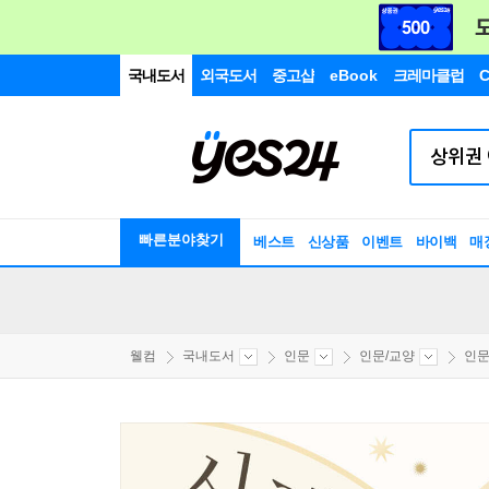
국내도서
외국도서
중고샵
eBook
크레마클럽
C
빠른분야찾기
베스트
신상품
이벤트
바이백
매
웰컴
국내도서
인문
인문/교양
인