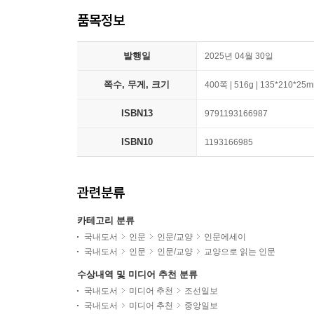
품목정보
발행일
2025년 04월 30일
쪽수, 무게, 크기
400쪽 | 516g | 135*210*25
ISBN13
9791193166987
ISBN10
1193166985
관련분류
카테고리 분류
국내도서
인문
인문/교양
인문에세이
국내도서
인문
인문/교양
교양으로 읽는 인문
수상내역 및 미디어 추천 분류
국내도서
미디어 추천
조선일보
국내도서
미디어 추천
중앙일보