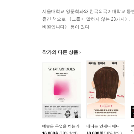
서울대학교 영문학과와 한국외국어대학교 통번역
옮긴 책으로 《그들이 말하지 않는 23가지》,
비원입니다》 등이 있다.
작가의 다른 상품
예술은 무엇을 하는가
매디는 언제나 매디
여
의
18,000
원
(10% 할인)
18,000
원
(10% 할인)