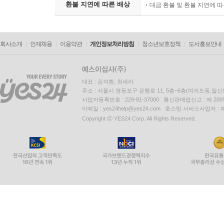
환불 지연에 따른 배상
대금 환불 및 환불 지연에 
회사소개
인재채용
이용약관
개인정보처리방침
청소년보호정책
도서홍보안내
대표 : 김석환, 최세라
주소 : 서울시 영등포구 은행로 11, 5층~6층(여의도동,일신
사업자등록번호 : 229-81-37000 통신판매업신고 : 제 200
이메일 : yes24help@yes24.com 호스팅 서비스사업자 :
Copyright ⓒ YES24 Corp. All Rights Reserved.