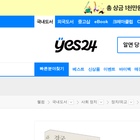
국내도서
외국도서
중고샵
eBook
크레마클럽
C
빠른분야찾기
베스트
신상품
이벤트
바이백
매
웰컴
국내도서
사회 정치
정치/외교