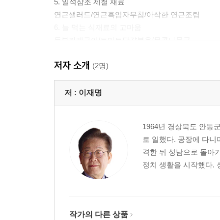
5. 일석삼조 제철 재료
연근샐러드/연근흑임자무침/아삭한 연근조림
6. 늘 먹는 식재료의 고마움
두부카레구이/토마토달걀볶음/무콩나물국
7. 쌀쌀한 바람이 불면 생각나는
저자 소개
사골곰탕/장어구이
(2명)
8. 혼밥이지만 우아하게
볶음우동/명란비빔밥/숙주장조림볶음밥
저 :
이재명
9. 삼시 세끼 밥상 풍경
아침상:눌은밥/꽈리고추찜
1964년 경상북도 안
점심상:바나나블루베리주스/핫샌드위치
로 일했다. 공장에 다
저녁상: 닭볶음탕/멸치아몬드볶음/애호박새우젓무
격한 뒤 성남으로 돌아
정치 생활을 시작했다. 
두 번째. 아내의 밥상
1. 남편의 입맛을 바꾼 마법의 양식
안심스테이크/라타투이/훈제연어샐러드/치킨그라
2. 그리움 배달부
작가의 다른 상품
황태포무침/쇠고기장조림/등갈비김치찜