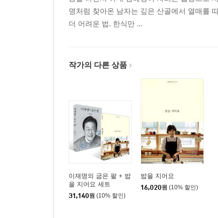
양식세트:아스파라거스수프/주먹밥/와인소스스테
명처럼 찾아온 남자는 깊은 산골에서 열매를 따
한식세트:삼색양배추말이/곶감나물무침/로스편채
더 어려운 법. 한식만 ...
3. 김장하는 날
무섞박지/배추김치/수육
4. 시어머니의 콩가루
작가의 다른 상품
냉이콩가루국
5. 수다가 고픈 메뉴
채소김마끼/매운 낙지떡볶이
6. 나눔의 배수
오이고추피클
7. 엄마의 냄새, 엄마의 손맛
수수부꾸미/옛날 탕수육
마치는 글. 남편의 레시피
이재명의 굽은 팔 + 밥
밥을 지어요
을 지어요 세트
국수/배추전
16,020
원
(10% 할인)
31,140
원
(10% 할인)
『결국 국민이 합니다』