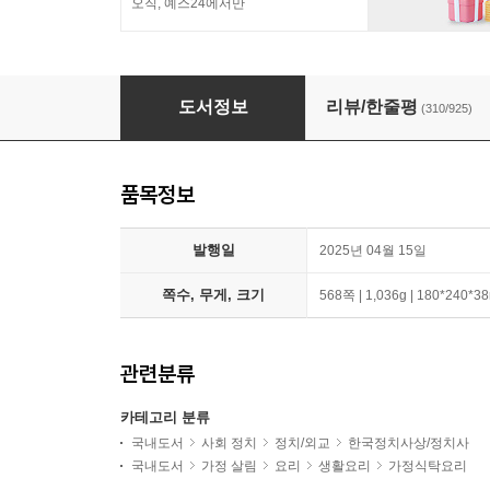
오직, 예스24에서만
결국 국민이 합니다 + 밥을 지어요 세트
도서정보
리뷰/한줄평
(310/925)
품목정보
발행일
2025년 04월 15일
쪽수, 무게, 크기
568쪽 | 1,036g | 180*240*
관련분류
카테고리 분류
국내도서
사회 정치
정치/외교
한국정치사상/정치사
국내도서
가정 살림
요리
생활요리
가정식탁요리