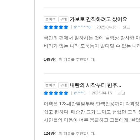
가보로 간직하려고 샀어요
종이책
구매
s********0
2025-04-16
신고
|
|
|
국민의 편에서 일하시는 것에 늘항상 감사한
비리가 없는 나라 도둑놈이 발디딜 수 없는 나
149명
이 이 리뷰를 추천합니다.
내란의 시작부터 반추...
종이책
구매
c*****1
2025-04-16
신고
|
|
|
이책은 123내란발발부터 탄핵인용까지 각과
쉽고 편하다. 매순간 그가 느끼고 행했던 그의
시민들의 마음이 너무 뭉클하고 그들에게, 한
124명
이 이 리뷰를 추천합니다.