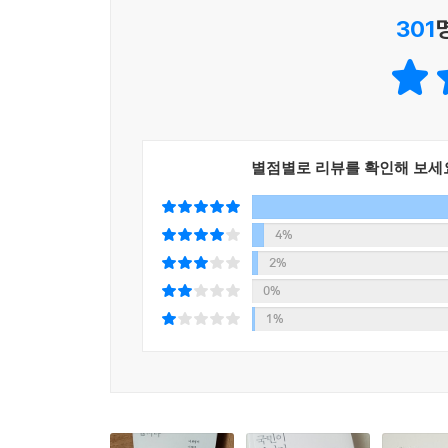
301
소년공, 그 참혹한 시절이 있었기에
대학생 이재명, 인생항로를 바꾸다
내 아내 혜경아, 미안하다
국민 여러분이 저를 살리셨습니다
당원주권과 공천혁명
숲은 단 하나의 나무로 이뤄지지 않는다
별점별로 리뷰를 확인해 보세
4장 회복과 성장, 다시 대한민국
4%
역사적 대전환점에 서다
2%
―‘회복과 성장’이 지금 절실한 까닭
0%
―먹사니즘과 잘사니즘
1%
―직접민주주의의 강화, 국회의원 국민소환제
―새로운 산업 부흥 전략 A~F
―더 튼튼한 국방을 위해
―마침내 대(大)한국민을 증명하자
기후위기를 산업전환의 기회로