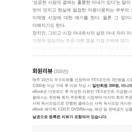
제2의 계엄을 막자
‘성공한 사람의 곁에는 훌륭한 아내가 있다’는 말이
그는 왕이 되고 싶었다
벗어 던지고 현실에 밀접한 아웅다웅하는 부부의 
탄핵이 답이다
이재명 시장에 대한 얘기를 한다. 물론 그 앞이
한동훈-한덕수의 2차 내란
더해지기도 한다.
연말 회식 취소하지 마세요
정치인, 그리고 시장 아내로서의 삶은 아내 자리 
부디 내일은… 잠들지 못하는 탄핵 전야
가정의 일상과는 조금 다른 결을 가질 수밖에 없다.
빛의 혁명, 여러분이 해내셨습니다
아마도 그녀에게 집밥은 여러 의미를 지닐 것이다.
탄핵 의결 다음 날, 국정과 외교를 챙기다
이러한 많은 생각과 이야기들, 그리고 따스한 밥상
용산 구중궁궐에 숨은 내란수괴
것이니 말이다.
회원리뷰
새벽의 충격, 서부지법 난동
(310건)
나라가 망할 뻔했는데 아무 일도 없었다?
매주 10건의 우수리뷰를 선정하여 YES포인트 3만원을 드
대통령 윤석열을 파면한다
3,000원 이상 구매 후 리뷰 작성 시
일반회원 300원, 마니아
eBook은 다운로드 후 작성한 리뷰만 YES포인트 지급됩니
클래스는 첫번째 회차 주문확정 시점부터 마지막 회차 주문
3장 나의 정치인생, 정치철학
사락 독서모임으로 진행된 클래스는 사락 독서모임 게시판
eBook 페이백, CD/LP, DVD/Blu-ray, 패션 및 판매금
당대표라는 책임
낱권으로 등록된 리뷰가 포함되어 있습니다.
정치란 무엇인가
내 인생은 공공재가 되었다