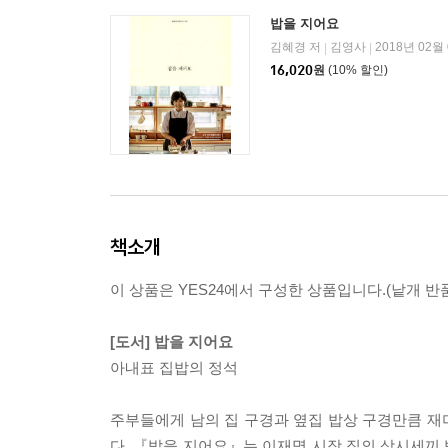
밥을 지어요
김혜경 저
김영사
2018년 02월
|
|
16,020
원
(10% 할인)
책소개
이 상품은 YES24에서 구성한 상품입니다.(낱개 반품
[도서] 밥을 지어요
아내표 집밥의 정석
주부들에게 남의 집 구경과 옆집 밥상 구경만큼 재미
다. 『밥을 지어요』는 이재명 시장 집의 삼시세끼