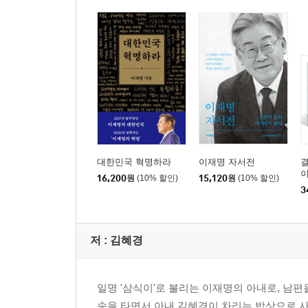
3. 도시락통 부자
1단계:채소죽/나박김치
2단계:진밥/쇠고기뭇국/달걀말이/김치볶음/양배추
3단계:아욱국/전복채소볶음/부추전/우엉주먹밥
4. 먹을 수 있는 것과 없는 것
화전
5. 남편의 생일상
떡잡채/성게미역국/갈비구이
6. 도시락 싸는 엄마
대한민국 혁명하라
이재명 자서전
결
이
닭고기월남쌈/아보카도달걀샐러드
16,200
원
(10% 할인)
15,120
원
(10% 할인)
3
7. 도루묵 궁합
도루묵조림
저 :
김혜경
세 번째. 함께 먹는 즐거움
1. 음식 선물
호두파이/약식
일명 '삼식이'로 불리는 이재명의 아내로, 남
2. 손님 맞는 꿈
송을 타면서 아내 김혜경이 차리는 밥상으로 