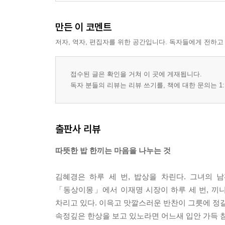
머리말
만든 이 코멘트
1장 목숨을 내놓다: 12·3 내란의 밤
저자, 역자, 편집자를 위한 공간입니다. 독자들에게 전하고
뭐라고? 올 것이 왔구나
국민 여러분, 국회로 모여주십시오
접수된 글은 확인을 거쳐 이 곳에 게재됩니다.
누가 나에게 ‘긴급 생중계’를 명령했을까
독자 분들의 리뷰는 리뷰 쓰기를, 책에 대한 문의는 1:
담을 넘다
가자, 본회의장으로
가슴이 타다
출판사 리뷰
미국의 오판을 막아라
그 청년, 그 응원봉이 나를 울리다
따뜻한 밥 한끼는 마음을 나누는 것
악을 악으로 덮는 자의 최후
김혜경은 하루 세 번, 밥상을 차린다. 그녀의 
2장 내란 진압: 국민은 위대했다
「동상이몽」에서 이재명 시장이 하루 세 번, 끼
차리고 있다. 이윽고 맛깔스러운 반찬이 그릇에 정갈
새벽 1시 37분, 잠 못 드는 국민 앞에 서다
속정깊은 한상을 보고 있노라면 어느새 입안 가득 