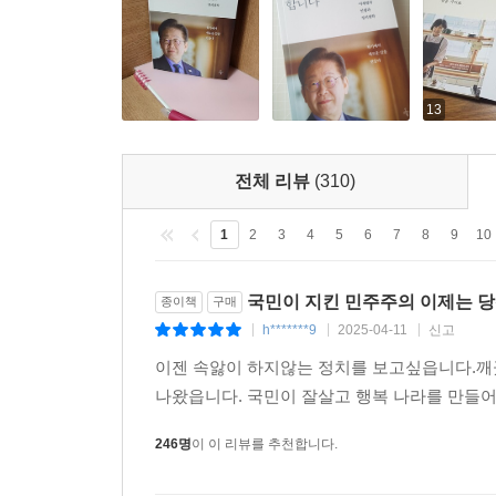
‘두툼한 매트리스’ 왜 기본사회인가
골목상권을 살리려면
나도 한때는 개미였다, 주식시장의 해법
13
5장 결국 국민이 합니다
전체 리뷰
(310)
어떤 대통령이 필요한가
김대중 대통령의 말씀을 가슴에 새기고
1
2
3
4
5
6
7
8
9
10
나의 한 표가 중요한 이유
악어의 눈물에 속지 말자
국민이 지킨 민주주의 이제는 
종이책
구매
대통령으로서 인사드리겠습니다
h*******9
2025-04-11
신고
|
|
|
국민이 합니다, 그 확신 없이 제가 어떻게 살아가
이젠 속앓이 하지않는 정치를 보고싶읍니다.깨
나왔읍니다. 국민이 잘살고 행복 나라를 만들
246명
이 이 리뷰를 추천합니다.