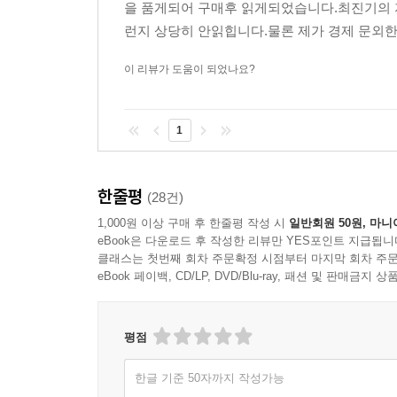
을 품게되어 구매후 읽게되었습니다.최진기의 
「여기서 잠깐」 2010년을 왜 ‘소버린 리스크의 해
런지 상당히 안읽힙니다.물론 제가 경제 문외한
10 정부의 외환시장 개입 기사
11 각국의 통화전쟁 기사를 읽는 기초지식
이 리뷰가 도움이 되었나요?
「여기서 잠깐」 미국은 왜 SDR을 싫어할까?
12 미국의 중국 위안화 절상 요구를 다룬 기사
13 핫머니를 막아라, 토빈세 기사
1
14 환율이 요동칠 때 자주 나오는 환헤지 기사
「여기서 잠깐」 2008년 안타까운 통화옵션 파생상
「특집」 우리나라 환율은 어떻게 변해왔나?
한줄평
(28건)
1,000원 이상 구매 후 한줄평 작성 시
일반회원 50원, 마니
10장 한눈에 보는 세계 무역기사
eBook은 다운로드 후 작성한 리뷰만 YES포인트 지급됩니
클래스는 첫번째 회차 주문확정 시점부터 마지막 회차 주문
eBook 페이백, CD/LP, DVD/Blu-ray, 패션 및 판매금
[예비강의] 세계 7대 수출강국, 다 좋은데…
우리나라의 수출 비중, 관심을 가지고 지켜보아야 할 
평점
01 우리나라의 무역 한눈에 살펴보기 1
02 우리나라의 무역 한눈에 살펴보기 2
한글 기준 50자까지 작성가능