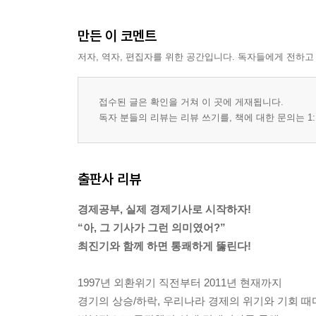
04 국민의 실질구매력―실질GNI, 실질GDI 기사
05 국민의 생활수준과 빈부격차를 보여주는 기사
만든 이 코멘트
06 앞으로 경기가 나아질까?―다양한 경기지수 기
저자, 역자, 편집자를 위한 공간입니다. 독자들에게 전하고
「여기서 잠깐」 경기동행지수 기사를 볼 때 주의할
「여기서 잠깐」 경기기사에 자주 등장하는 개별 
접수된 글은 확인을 거쳐 이 곳에 게재됩니다.
「여기서 잠깐」 소매판매량 지수인 이마트지수
독자 분들의 리뷰는 리뷰 쓰기를, 책에 대한 문의는 1:
07 경기전망에 힌트를 주는 경기심리지수 기사
08 경제기사에 자주 나오는 물가지수 파악하기
「여기서 잠깐」 생산자물가, 수입물가가 정말 소
출판사 리뷰
「여기서 잠깐」 기사에 나오는 공식물가, 체감물가
09 실업률 기사의 이면 들여다보기
경제공부, 실제 경제기사로 시작하자!
「여기서 잠깐」 88만원 세대와 청년실업률
“아, 그 기사가 그런 의미였어?”
10 고용 관련 기사 들여다보기
최진기와 함께 하면 통쾌하게 뚫린다!
11 국제수지 ① 꼭 챙겨봐야 하는 경상수지, 자본수
「여기서 잠깐」 경상수지와 주가는 같은 방향, 주
1997년 외환위기 직전부터 2011년 현재까지
12 국제수지 ② 경상수지, 자본수지의 기사 유형 4
경기의 상승/하락, 우리나라 경제의 위기와 기회 때
13 우리나라의 재정 건전성 기사