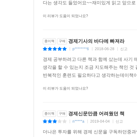
다는 생각도 들었어요~~재미있게 읽고 앞으로 
[예비강의] 환율 때문에 울고, 환율 때문에 웃고
이 리뷰가 도움이 되었나요?
환율, 우리나라 돈과 외국 돈의 교환비율 | 우리나
경기자동조절 기능
경제기사의 바다에 빠져라
종이책
구매
01 신문에 나오는 환율표를 읽어보자
p********6
2018-06-28
신고
|
|
|
02 경제기사에 자주 나오는 외환시장, 환율 알아보
경제 공부하려고 다른 책과 함께 샀는데 사기 
03 상승/하락 환율의 수치감각 익히기
생각을 할 수 있는지 조금 지도해주는 책인 것
04 환율 상승/하락, 환차익/환차손 기사
반복적인 훈련도 필요하다고 생각하는데이책이 
05 대세 상승/대세 하락 환율시황/전망기사 보기
06 환율기사를 이해하기 위한 기초지식, 환율제도
이 리뷰가 도움이 되었나요?
「여기서 잠깐」 남유럽의 재정위기 기사를 읽을 때
「여기서 잠깐」 엔/달러 환율 기사가 왜 중요하지?
07 자산시장에 큰 영향 주는 ‘엔 캐리/달러 캐리’ 기
경제신문만큼 어려웠던 책
종이책
구매
「여기서 잠깐」 환율과 금리의 관계, 국제 피셔효
n*****a
2019-04-04
신고
|
|
|
08 논쟁기사, 외환보유고는 다다익선일까?
더나은 투자를 위해 경제 신문을 구독하던중과
09 통화스왑, 외평채 발행 기사