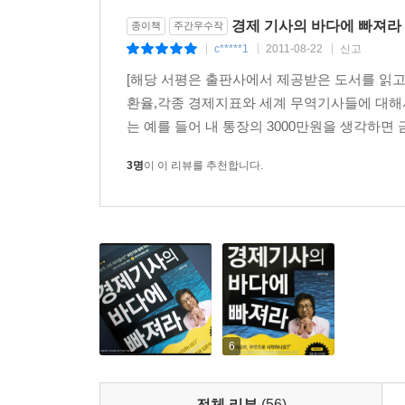
05 주식시황 기사 ③ 모았다, 자주 나오는 가격/거래
외환 등 자산시장에 어떤 영향을 미쳤는지를 추적했
06 대세 상승/대세 하락 각 주식 장세에 자주 나오는
경제 기사의 바다에 빠져라
종이책
주간우수작
했으며, 이후 일반인들이 어떻게 대응해야 하는지
07 모았다, 신문에 자주 등장하는 기사
c*****1
2011-08-22
신고
|
|
|
있다.
「여기서 잠깐」 주식을 성격별로 분류해 보면
[해당 서평은 출판사에서 제공받은 도서를 읽고 
08 주식기사를 읽을 때 필요한 기술적 분석
환율,각종 경제지표와 세계 무역기사들에 대해서
“머리에 쏙쏙 들어온 경제기사 지식, 바로 활용할 수
09 신문에 이런 기사 자주 나오면 하락 신호다
는 예를 들어 내 통장의 3000만원을 생각하면 
4. 풍부한 기사, 그림 자료, 현장감 넘치는 해설
10 기업공시 기사에는 뭐가 나오나?
11 어닝 시즌에 자주 나오는 기사
3명
이 이 리뷰를 추천합니다.
경제기사는 단편적인 용어의 나열이 아니다. 경제
「여기서 잠깐」 펀드매니저의 수익률 부풀리기, 
빠져라」는 1997년 IMF 외환위기 직전부터 금융
12 모았다, 주식기사에 자주 나오는 투자지표
유형마다 실제 경제기사를 실었으므로, 독자들이 
13 투자자를 긴장시키는 증자와 감자 기사
있도록 했다. 이로 인해 이 책을 읽고 나면 각 시
14 기업 인수·합병 기사에 자주 나오는 용어
파악할 수 있게 될 것이다. 또한 어려운 경제지식
경제기사가 쉬워질 것이며 경제의 큰 흐름을 쉽게 읽
8장 금융시장을 읽는 필수지식, 선물/옵션 기사
추천사
6
[예비강의] 나는 선물/옵션 투자를 안하는데 왜 알아
선물거래, 배추밭을 선도거래 하는 것과 원리는 같
21세기 세계화의 파고를 헤쳐 나가는 데 필수적
전체 리뷰
(56)