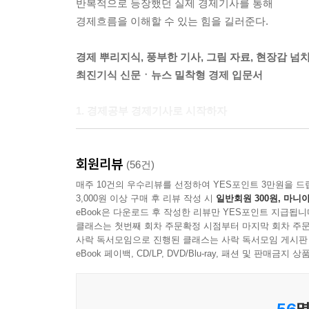
반복적으로 등장했던 실제 경제기사를 통해
14 우리나라 경제의 복병, 가계부채 기사
경제흐름을 이해할 수 있는 힘을 길러준다.
「여기서 잠깐」 신문에 자주 등장하는 여러 국가
경제 뿌리지식, 풍부한 기사, 그림 자료, 현장감 넘
6장 디커플링은 난센스다, 세계 경제지표 기사
최진기식 신문ㆍ뉴스 밀착형 경제 입문서
[예비강의] 세계 경제지표를 왜 챙겨봐야 하지?
1. 경제공부 경제기사로 시작하자
우리나라 경제가 세계 경제와 디커플링 된다고? | 
붕괴 직전까지 몰렸던 경제위기의 아수라장은 아직도
01 가장 중요한 세계 경제지표, 달러
회원리뷰
질문은 절박할 수밖에 없다. 요동치는 경제상황 
(56건)
02 미국의 기준금리 인상/인하 기사
꼭 해야 한다는 점에는 많은 이들이 공감한다. 그
매주 10건의 우수리뷰를 선정하여 YES포인트 3만원을 드
03 미국의 국채금리 기사가 알려주는 것
3,000원 이상 구매 후 리뷰 작성 시
일반회원 300원, 마니아
사회의 가장 치열한 삶의 현장에서 벌어지는 갖가
「여기서 잠깐」 미국 국채기사에 가끔 등장하는 
eBook은 다운로드 후 작성한 리뷰만 YES포인트 지급됩니
것이야말로 가장 훌륭한 경제공부일 것이다. 그
04 국가부도의 위험을 보여주는 CDS 프리미엄 기
클래스는 첫번째 회차 주문확정 시점부터 마지막 회차 주문
돌출하고, 짧은 기사로 전달되다 보니 아무리 읽
사락 독서모임으로 진행된 클래스는 사락 독서모임 게시판
05 국제 금융시장이 요동칠 때, TED 스프레드 기사
바다에 빠져라」는 경제 뿌리지식, 풍부한 기사, 그
eBook 페이백, CD/LP, DVD/Blu-ray, 패션 및 판매금
06 세계 경기흐름을 보여주는 상품지수 및 원자재 
07 경기기사에 자주 등장하는 발틱 운임지수
“아, 그 기사가 그런 의미였어?”
08 가장 중요한 글로벌 지표, 국제 유가
56
명
2. 우선순위 경제용어로 쏙쏙~ 경제기사 뿌리지식으