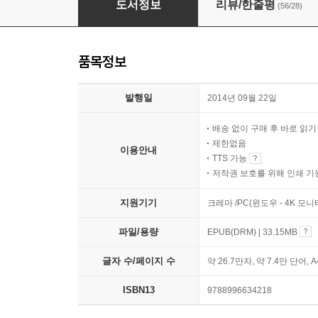
도서정보
리뷰/한줄평
(56/28)
품목정보
발행일
2014년 09월 22일
배송 없이 구매 후 바로 읽
제한없음
이용안내
TTS 가능
저작권 보호를 위해 인쇄 기
지원기기
크레마 /PC(윈도우 - 4K 모
파일/용량
EPUB(DRM) | 33.15MB
글자 수/페이지 수
약 26.7만자, 약 7.4만 단어, 
ISBN13
9788996634218