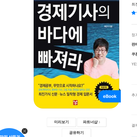
최
정
판
쿠
Y
추
미리보기
파트너샵
결
공유하기