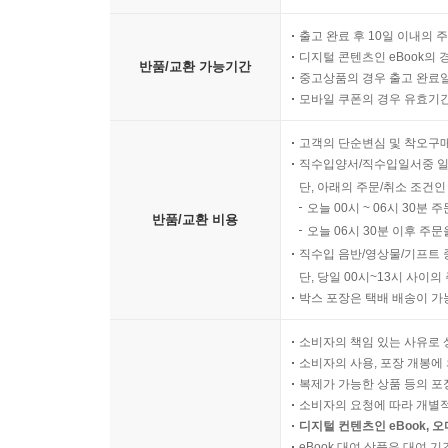
출고 완료 후 10일 이내의 
디지털 콘텐츠인 eBook의 
반품/교환 가능기간
중고상품의 경우 출고 완료일
모바일 쿠폰의 경우 유효기간(
고객의 단순변심 및 착오구
직수입양서/직수입일서중 일
단, 아래의 주문/취소 조건인
오늘 00시 ~ 06시 30분 
반품/교환 비용
오늘 06시 30분 이후 주문
직수입 음반/영상물/기프트 
단, 당일 00시~13시 사이
박스 포장은 택배 배송이 가
소비자의 책임 있는 사유로 
소비자의 사용, 포장 개봉에 
복제가 가능한 상품 등의 포장을 
소비자의 요청에 따라 개별
디지털 컨텐츠인 eBook, 
eBook 대여 상품은 대여 기