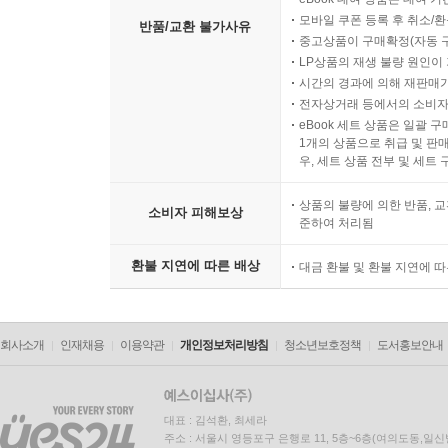
모바일 쿠폰 등록 후 취소/환
반품/교환 불가사유
중고상품이 구매확정(자동 
LP상품의 재생 불량 원인이 기
시간의 경과에 의해 재판매가
전자상거래 등에서의 소비자
eBook 세트 상품은 일괄 
1개의 상품으로 취급 및 판매
우, 세트 상품 전부 및 세트
상품의 불량에 의한 반품, 교
소비자 피해보상
준하여 처리됨
환불 지연에 따른 배상
대금 환불 및 환불 지연에 
회사소개
인재채용
이용약관
개인정보처리방침
청소년보호정책
도서홍보안내
대표 : 김석환, 최세라
주소 : 서울시 영등포구 은행로 11, 5층~6층(여의도동,일신