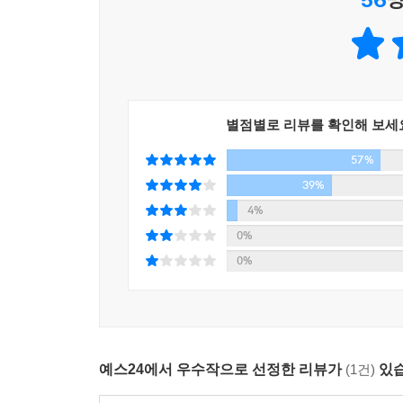
「여기서 잠깐」 석유 관련 기사를 읽을 때 필요한
09 경제기사에 자주 등장하는 금속/곡물 원자재
경제기사가 매일 다양하게 나오지만 나름의 유형이
10 위기상황일수록 자주 등장하는 금 관련 기사
환율기사 등. 이 책에서는 신문의 경제기사 유형
11 전 세계가 주목하는 미국의 주택가격 지수
경제기사 뿌리지식을 정리했다. 핵심 경제용어와 각
12 신문에 자주 등장하는 미국 제조업지수
13 모았다, 신문에 자주 나오는 세계의 주가지수
별점별로 리뷰를 확인해 보세
“그래서 어떻게 된다는 거야? 어떻게 하라는 거야?
57%
3. 경기 상승/하락, 핵심 경제기사로 큰 경제 흐름을 
7장 투자 안해도 봐야 하는 주식기사
39%
지난 십여 년 동안 우리나라는 1997년 IMF 외환위
4%
[예비강의] 주식투자 안하더라도 주식기사는 봐라
기회를 겪어왔다. 그리고 각 경제상황에 따라 핵
0%
주식시장은 실물경제의 예고편이다 | 투자의 관점에
수출해 먹고사는 나라이고, 생산능력에 비해 내수
0%
오면 경상수지가 악화되며 교역조건이 나빠지고 있
01 신문에 매일 나오는 주가지수 알아보기
쏟아지고 콜, CD, CP금리가 폭등하고 신용 스
「여기서 잠깐」 주기지수는 실물경제의 선행지표이
정부와 중앙은행이 경기부양책을 쓰면 기준금리 인
02 주식시세표로 주식기사의 기초상식 익히기
등장한다.
03 주식시황 기사 ① 증시 주변의 돈은 어떻게 움직
예스24에서 우수작으로 선정한 리뷰가
(1건)
있습
최진기의 「경제기사의 바다에 빠져라」는 1997년 
04 주식시황 기사 ② 어떤 세력이 사고 어떤 세력이
분석했다. 그리고 각 경제상황에 따라 자주 등장하는