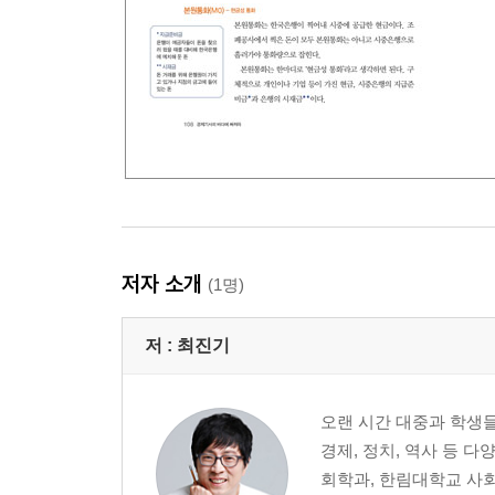
4장 정부의 속마음을 읽는 경기정책 기사
[예비강의] 경기논쟁을 왜 하지?
경제, 결국은 소비가 관건 | 정부와 한국은행의 경
01 경기순환 기사
02 앞으로의 경기를 가늠하는 경기논쟁 기사
「여기서 잠깐」 경제기사를 읽기 위한 최소한의 
―총수요/총공급/총수요관리정책
저자 소개
(1명)
03 꼭 챙겨봐야 할 한국은행의 금융정책 기사
04 재정정책 기사 워밍업 ① 정부 경제정책의 기
저 :
최진기
05 재정정책 기사 워밍업 ② 정부의 예산안 기사 보
06 정부의 재정정책 ① 이면을 살펴봐야 하는 감세
「여기서 잠깐」 감세정책, 트리클다운 효과는 있을
오랜 시간 대중과 학생들
「여기서 잠깐」 GDP 대비 정부지출 비중이 왜 자
경제, 정치, 역사 등 
―바그너의 법칙
회학과, 한림대학교 사
07 정부의 재정정책 ② 확장/긴축 재정정책 기사