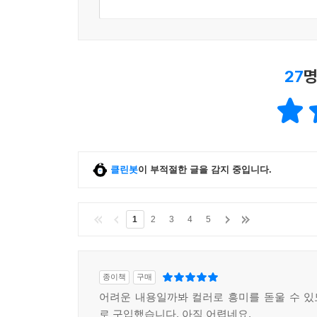
「여기서 잠깐」 샌드위치론과 역샌드위치론
03 국제 경제기사를 읽는 기초, 보호무역주의
「여기서 잠깐」 신문에 자주 등장하는 여러 가지 
04 무역분쟁 관련하여 자주 등장하는 기사
27
명
「여기서 잠깐」 모았다, 자유무역과 경제블록화 관
「특집」 FTA와 비교우위론
찾아보기
클린봇
이 부적절한 글을 감지 중입니다.
1
2
3
4
5
종이책
구매
어려운 내용일까봐 컬러로 흥미를 돋울 수 
로 구입했습니다. 아직 어렵네요.