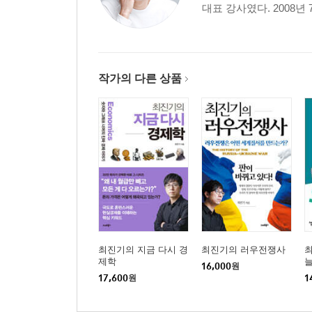
대표 강사였다. 2008년
「여기서 잠깐」 정부의 재정정책이 일자리를 얼마
「여기서 잠깐」 신문에 자주 등장하는 규제완화 
5장 착시현상에 주의하자, 경제지표 기사
작가의 다른 상품
[예비강의] 신문에 자주 나오는 6개의 경제지표
우리나라 경제의 종합성적표는? | 통계를 볼 때 꼭 
전년대비인지 꼼꼼히 보자 | 계절변동조절을 왜 할까?
따른 착시현상에 주의하자
01 국가의 경제규모를 보여주는 GDP 기사
「여기서 잠깐」 GNP보다 GDP 기사가 왜 많이 나
「여기서 잠깐」 GDP 기사에서 통계가 왜 계속 바
최진기의 지금 다시 경
최진기의 러우전쟁사
02 경제성장률 기사의 유형 파악하기
제학
16,000
원
「여기서 잠깐」 미국 소비지표가 왜 신문에 자주 
17,600
원
1
03 우리나라는 제대로 성장하고 있을까?―잠재성장률
「여기서 잠깐」 우리나라의 잠재성장률을 떨어뜨