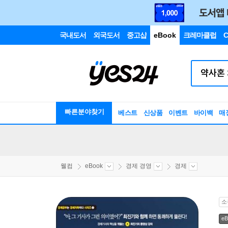
국내도서
외국도서
중고샵
eBook
크레마클럽
C
빠른분야찾기
베스트
신상품
이벤트
바이백
매
웰컴
eBook
경제 경영
경제
소
eB