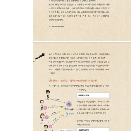
01 채권기사를 볼 때 꼭 알아야 할 기본지식
02 신문에 매일 나오는 채권금리 지표
03 모았다, 신문에 자주 나오는 채권
「여기서 잠깐」 양키본드, 아리랑본드, 사무라이본
04 경제면/국제면에 자주 나오는 국채발행 기사
05 국고채 금리 급등/급락 기사가 알려주는 것
「여기서 잠깐」 외국인의 국내 채권투자가 크게 
06 경기와 채권 관련 기사
07 모았다, 신문에 자주 나오는 회사채 금리
08 모았다, 신문에 자주 등장하는 회사채
09 상승/하락, 하락/상승 경기 변동기에 주목해야 
「여기서 잠깐」 미국이 출구전략 안하는 게 채권가
「특집」 외국인과 뒤흔드는 채권시장
3장 버블버블,
통화량과 인플레이션/디플레이션 기사