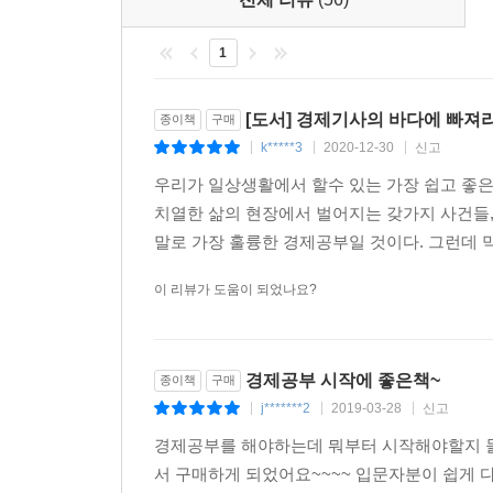
생존의 문제일 뿐만 아니라 세계화를 극복할 수 있는
01 주식시황 기사를 읽기 위한 선물의 기초
「여기서 잠깐」 선물 만기일에 프로그램 매수차
1
최진기의 글은 항상 편하다. 결코 쉬운 이야기가
02 주식시황 기사에 자주 나오는 주가지수 선물거
담론이 되어서는 안된다는 점에서 그의 감각과 열정이 돋
「여기서 잠깐」 ‘만기일 장 막판에 외국인이나 
[도서] 경제기사의 바다에 빠져
종이책
구매
현물을 집중적으로 매수했다’는 기사
k*****3
2020-12-30
신고
|
|
|
이 책을 미리 읽은 독자들의 목소리
「여기서 잠깐」 주식시황 기사에 자주 나오는
우리가 일상생활에서 할수 있는 가장 쉽고 좋은
‘미결제 약정이 늘어난다/줄어든다’
치열한 삶의 현장에서 벌어지는 갖가지 사건들,
“경제공부 제대로 한번 해보자고 맘먹은 나에게 딱
03 주식시황 기사에 항상 나오는 ‘프로그램 매매’
말로 가장 훌륭한 경제공부일 것이다. 그런데 막
현장 경제기식을 한 쾌에 꿰는 책” - 경기도 성남시
「여기서 잠깐」 주가 폭등/폭락, 서킷 브레이커와
04 주식기사에 자주 나오는 차익/비차익 거래
이 리뷰가 도움이 되었나요?
“이 책 볼수록 정교하다. 경제 기초지식을 씨실
05 주식시황 기사에서 옵션거래 이해하기
등장하는 경제기사와 대응방법을 쌈박하게 정리한 책”
「여기서 잠깐」 옵션 만기일에 왜 주가가 크게 움
06 사례-‘네 마녀의 날’에 무슨 일이 일어났나?
경제공부 시작에 좋은책~
종이책
구매
「여기서 잠깐」 VIX 지수―시장의 변동성과 투자
j*******2
2019-03-28
신고
|
|
|
「여기서 잠깐」 파생 성격을 가진 금융상품 이해
경제공부를 해야하는데 뭐부터 시작해야할지 몰
서 구매하게 되었어요~~~~ 입문자분이 쉽게
9장 대한민국의 주가지수, 환율기사