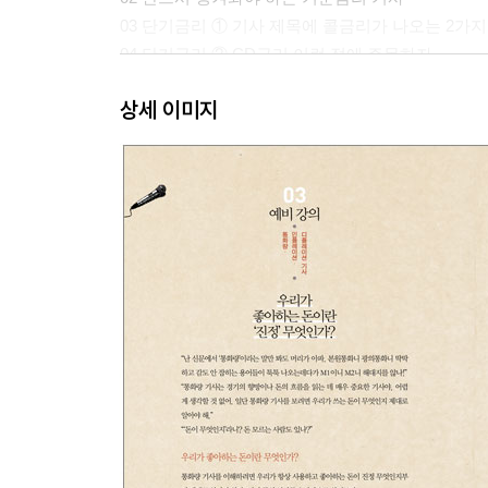
03 단기금리 ① 기사 제목에 콜금리가 나오는 2가지
04 단기금리 ② CD금리 이런 점에 주목하자
05 단기금리 ③ CP금리 기사가 말해주는 것
상세 이미지
06 금리와 경기기사를 위한 기초지식
07 모았다, 금융/재테크 면에 나오는 다양한 금리
「여기서 잠깐」 신문에 자주 등장하는 금융권의 모
08 돈의 흐름을 보여주는 CMA, MMF 기사
「여기서 잠깐」 신문에 자주 소개되는 주가연동 
09 모았다, 기사에 자주 나오는 은행 금융 상품
10 국제금융시장의 흐름이 보이는 리보금리 기사
11 은행의 안정성과 관련된 기사
2장 돈의 흐름이 보이는 채권기사
[예비강의] 채권기사, 돈의 흐름이 보인다
채권 간단 리뷰 | 채권기사를 왜 읽어야 하지? 
알려준다