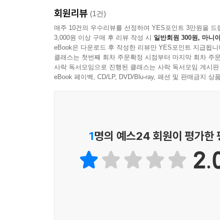
테슬라 등 6개의 회사를 거느리고 있는 머스크는 
회원리뷰
활용할 수도 있다. 빌 게이츠는 자신의 재단을 
(1건)
“빈국들이 코로나19 백신을 저렴하게 확보할 수 있
매주 10건의 우수리뷰를 선정하여 YES포인트 3만원을 드
3,000원 이상 구매 후 리뷰 작성 시
일반회원 300원, 마니아
사실상 많은 예산을 지원한다는 이유로 세계보건
eBook은 다운로드 후 작성한 리뷰만 YES포인트 지급됩니
코로나19 팬데믹 시기에 자신의 호화 별장에서 
클래스는 첫번째 회차 주문확정 시점부터 마지막 회차 주문
“주총리와 비서실장, 질병관리청장, 웨스턴오스트레일
사락 독서모임으로 진행된 클래스는 사락 독서모임 게시판
직원들”(82쪽)을 동원했다.
eBook 페이백, CD/LP, DVD/Blu-ray, 패션 및 판매금
한국 상황도 다르지 않다. 이재용이 이끄는 삼성전
‘불법 승계 사건 항소심 무죄’를 두고 보수언론들
마찬가지다. 토마 피케티는 “1970년대 이래 부유
1
명의 예스24 회원이 평가한
증가 속도가 빠르고, 무엇보다도 상속세를 삭감하
2.
특권층 부자들의 감세를 위해 정치권과 언론 등에서 
계층화와 불평등을 강화하는 특권기계
두 저자는 엘리트 특권이 하나의 조직화 원리로 
정당화하는 체계로 작동하며, 개인, 집단, 조직, 제