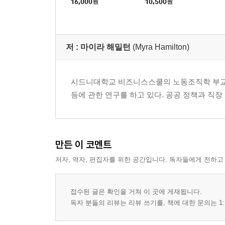
16,000
원
10,500
원
11장. 경제적 피해와 사회적 피해
특권이 경제에 미치는 영향 | 계급에 감춰진 감정들 |
저 :
마이라 해밀턴
(Myra Hamilton)
12장. 특권에 이의 제기하기
부록 1. 전국 설문조사
시드니대학교 비즈니스스쿨의 노동조직학 부교수
부록 2. 포커스그룹
등에 관한 연구를 하고 있다. 공공 정책과 직
부록 3. 피케티, 부르디외, 그리고 특권
감사의 말
미주
만든 이 코멘트
저자, 역자, 편집자를 위한 공간입니다. 독자들에게 전하고
접수된 글은 확인을 거쳐 이 곳에 게재됩니다.
독자 분들의 리뷰는 리뷰 쓰기를, 책에 대한 문의는 1: