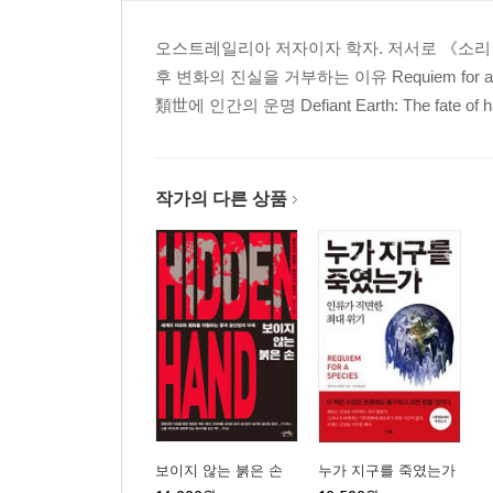
예술과 스포츠, 특권의 전유물 | 특권을 위한 훈장 |
오스트레일리아 저자이자 학자. 저서로 《소리 없는 침공
후 변화의 진실을 거부하는 이유 Requiem for a Spec
7장. 그들이 기부를 하는 이유
類世에 인간의 운명 Defiant Earth: The fate of h
자선사업의 초행위자 | 자선사업 의제 정하기 | 세계
권력이 작동하는 은밀한 방식 | 세습되는 문화자본 | 
8장. 특권의 네트워크
작가의 다른 상품
자본이 자본을 낳는 상층부의 네트워킹 | 노동계급 출
남성의 특권 | 8장 요약
9장. 특권을 감추고 정당화하기
특권을 불변하는 특징으로 인정하기 | 엘리트의 막대
감추는 이유 | 특권층이 자신의 출신을 감추는 이유 |
10장. 계급 사이를 가르는 감정
계급과 미세차별 | 저소득층 수치심 주기 | 위를 보기,
보이지 않는 붉은 손
누가 지구를 죽였는가