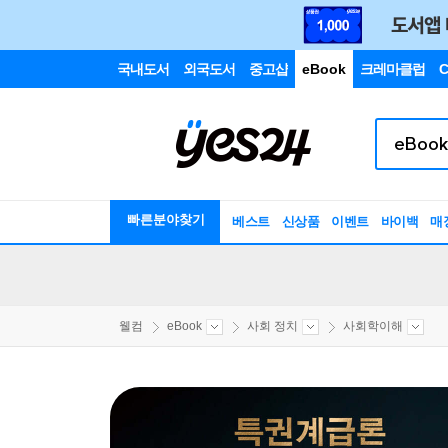
국내도서
외국도서
중고샵
eBook
크레마클럽
C
빠른분야찾기
베스트
신상품
이벤트
바이백
매
웰컴
eBook
사회 정치
사회학이해