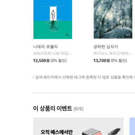
니체의 초월자
공허한 십자가
프리드리히 니체 저/김철 편역
히읏
히가시노 게이고 저/이선희 역
|
12,500
원
(0% 할인)
13,700
원
(0% 할인)
검색 페이지에서 선택된 태그에 등록된 더 많은 상품을 확인해 
이 상품의 이벤트
(6개)