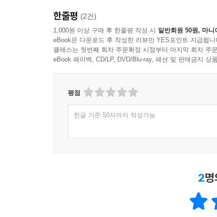
한줄평
(2건)
담론을 통제하는 사람이 승리자이다. 그렇다면 이
1,000원 이상 구매 후 한줄평 작성 시
일반회원 50원, 마니
통제한다”(318쪽)고 말한다. 가장 주요한 담론
eBook은 다운로드 후 작성한 리뷰만 YES포인트 지급됩니
지원하면서 사회의 중요한 공적 논쟁에서 주도권을
클래스는 첫번째 회차 주문확정 시점부터 마지막 회차 주문
단체들은 주변으로 밀어내는 것이다.”(210쪽)
eBook 페이백, CD/LP, DVD/Blu-ray, 패션 및 판매금
이데올로기가 정당화된다. 환경운동 담론도 마찬가
해법을 선호”하며, “사회적, 정치적으로 온건하거
평점
이처럼 엘리트 특권계급들은 모든 행운을 독차
초행위자처럼 다음과 같은 담론을 주도한다고 적고 
한글 기준 50자까지 작성가능
ㆍ공적 토론과 정책 의제의 조건을 정한다.
ㆍ개인의 노력과 선택이라는 이데올로기를 장려한다
ㆍ사회운동을 더 보수적인 방향으로 이끈다.
ㆍ사회에서 부유층 엘리트의 권력을 확대한다.
2
명
ㆍ극단적 부를 자애로운 것으로 보이게 만든다.
특권계급 깨부수는 방법은?