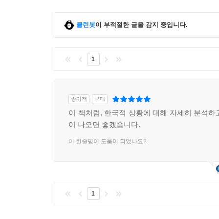
“오늘날 부와 삶의 기회가 더욱 불평등해졌지만 
클린봇
이 부적절한 글을 감지 중입니다.
문제에 대해 분통을 터뜨리지만 아무 성과도 보이
반응인 트럼프주의의 형태로 나타났다.”(263쪽)
1
그런데 이 거대한 모순은 왜 바뀌지 않는가? 무엇
문제는 아마 자신이 내는 세금을 줄이는 일일 것이다
전담하는 은행 부서, 조세 피난처에 페이퍼컴퍼니
종이책
구매
탈세에 성공하면, 다른 시민들이 세입 공백을 메워
이 책처럼, 한국적 상황에 대해 자세히 분석하
권리와 보호를 향상시킴으로써 소득과 자산 분배의
이 나오면 좋겠습니다.
한다는 데 동의한다.”(329쪽)
이 한줄평이 도움이 되었나요?
특권의 재생산은 부의 세습만이 아니라 그 가족들
상류층 전용 학교인 사립학교는 특권이 대물림되는
활용해 일반 대중들보다 더 쉽게 일자리를 얻고, 더
1
전면 수정해야 한다. “엘리트 학교를 위한 세금
더하기 때문에 사립학교의 자선단체 지위를 박탈해서 