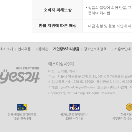
상품의 불량에 의한 반품, 교
소비자 피해보상
준하여 처리됨
환불 지연에 따른 배상
대금 환불 및 환불 지연에 
회사소개
인재채용
이용약관
개인정보처리방침
청소년보호정책
도서홍보안내
대표 : 김석환, 최세라
주소 : 서울시 영등포구 은행로 11, 5층~6층(여의도동,일신
사업자등록번호 : 229-81-37000 통신판매업신고 : 제 200
이메일 : yes24help@yes24.com 호스팅 서비스사업자 :
Copyright ⓒ YES24 Corp. All Rights Reserved.