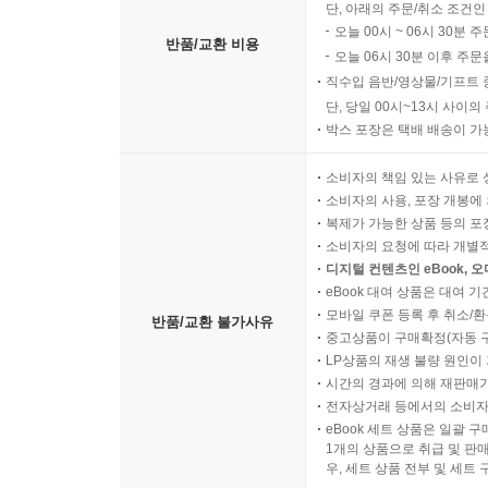
단, 아래의 주문/취소 조건인
오늘 00시 ~ 06시 30분 
반품/교환 비용
오늘 06시 30분 이후 주문
직수입 음반/영상물/기프트 
단, 당일 00시~13시 사이
박스 포장은 택배 배송이 가
소비자의 책임 있는 사유로 
소비자의 사용, 포장 개봉에 
복제가 가능한 상품 등의 포장을 
소비자의 요청에 따라 개별
디지털 컨텐츠인 eBook, 
eBook 대여 상품은 대여 기
모바일 쿠폰 등록 후 취소/환
반품/교환 불가사유
중고상품이 구매확정(자동 
LP상품의 재생 불량 원인이 기
시간의 경과에 의해 재판매가
전자상거래 등에서의 소비자
eBook 세트 상품은 일괄 
1개의 상품으로 취급 및 판매
우, 세트 상품 전부 및 세트