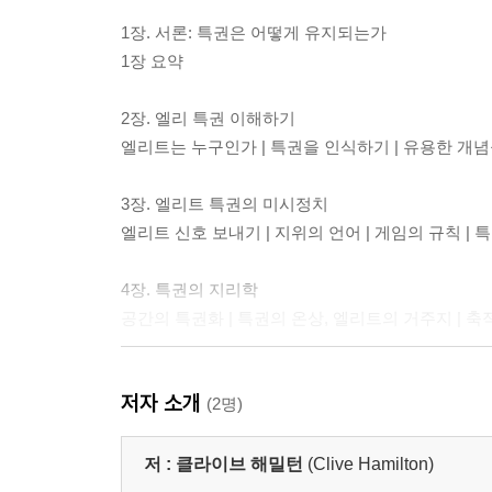
1장. 서론: 특권은 어떻게 유지되는가
1장 요약
2장. 엘리 특권 이해하기
엘리트는 누구인가 | 특권을 인식하기 | 유용한 개념들 
3장. 엘리트 특권의 미시정치
엘리트 신호 보내기 | 지위의 언어 | 게임의 규칙 | 
4장. 특권의 지리학
공간의 특권화 | 특권의 온상, 엘리트의 거주지 | 축
5장. 특권 복제하기
저자 소개
엘리트 사립학교와 특권의 순환 | 배타성과 특별함 |
(2명)
글로벌 시민 만들기 | 특권을 정당화하는 전략들 | 5
저 :
클라이브 해밀턴
(Clive Hamilton)
6장. 특권의 장소들