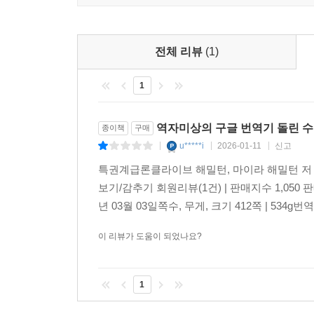
나라의 중요한 제도들 대부분은 특권계급에게 배
활용이라는 목표를 좌절시키면서 능력주의의 이상이
전체 리뷰
(1)
『특권계급론』은 온갖 방식으로 특권기계가 제도
1
상호작용에서 어떻게 나타나는지를 파헤친다. 이를 
미시정치 등을 분석한다. 또한 특권계급의 경제자
사회의 모든 성원이 이 기계의 한 톱니로서, 기계
역자미상의 구글 번역기 돌린 
종이책
구매
특권기계의 내구성을 보면, 자유민주주의 사회가 
u*****i
2026-01-11
신고
|
|
|
알 수 있다.”(21쪽)
특권계급론클라이브 해밀턴, 마이라 해밀턴 저 | 오월의
보기/감추기 회원리뷰(1건) | 판매지수 1,050 
부유층이 사회 담론을 주도하고 통제한다
년 03월 03일쪽수, 무게, 크기 412쪽 | 534
“우리의 관심사는 부유층 엘리트들이 어떻게 자
이 리뷰가 도움이 되었나요?
확보하는가 하는 것이다.”(54쪽)
“요즘은 진보적인 친구들조차 부의 창조자, 조세 감면
1
관해 이야기한다. 하나같이 신자유주의자들이 
지경이다.”(318쪽)