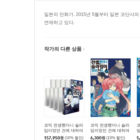
일본의 만화가. 2015년 5월부터 일본 코단
연재하고 있다.
작가의 다른 상품
코믹 전생했더니 슬라
코믹 전생했더니 슬라
임이었던 건에 대하여
임이었던 건에 대하여
1~30권 세트
30
2
157,950
원
(10% 할인)
6,300
원
(10% 할인)
5