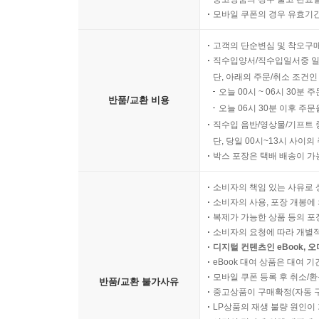
디지털 콘텐츠인 eBook의 
반품/교환 가능기간
중고상품의 경우 출고 완료일
모바일 쿠폰의 경우 유효기간(
고객의 단순변심 및 착오구
직수입양서/직수입일서중 일
단, 아래의 주문/취소 조건인
오늘 00시 ~ 06시 30분 
반품/교환 비용
오늘 06시 30분 이후 주문
직수입 음반/영상물/기프트 
단, 당일 00시~13시 사이
박스 포장은 택배 배송이 가
소비자의 책임 있는 사유로 
소비자의 사용, 포장 개봉에 
복제가 가능한 상품 등의 포장을 
소비자의 요청에 따라 개별
디지털 컨텐츠인 eBook, 
eBook 대여 상품은 대여 기
모바일 쿠폰 등록 후 취소/환
반품/교환 불가사유
중고상품이 구매확정(자동 