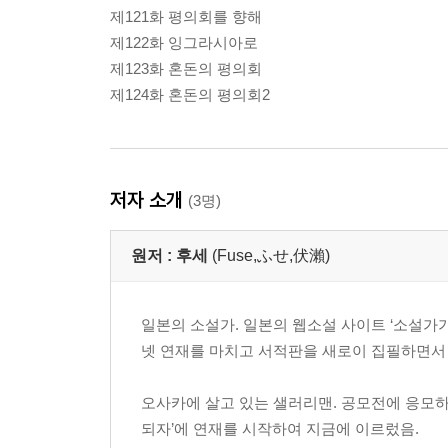
제121화 평의회를 향해
제122화 잉그라시아로
제123화 혼돈의 평의회
제124화 혼돈의 평의회2
저자 소개
(3명)
원저 :
후세
(Fuse,ふせ,伏瀨)
일본의 소설가. 일본의 웹소설 사이트 ‘소설가
넷 연재를 마치고 서적판을 새로이 집필하면서
오사카에 살고 있는 샐러리맨. 공모전에 응모하
되자’에 연재를 시작하여 지금에 이르렀음.