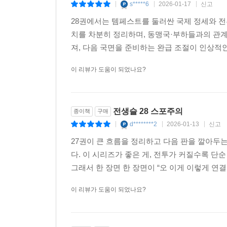
전생했더니 슬라임이었던 건에 대
eBook
구매
s*****6
2026-01-17
신고
|
|
|
28권에서는 템페스트를 둘러싼 국제 정세와 전
치를 차분히 정리하며, 동맹국·부하들과의 관
져, 다음 국면을 준비하는 완급 조절이 인상적
이 리뷰가 도움이 되었나요?
전생슬 28 스포주의
종이책
구매
d********2
2026-01-13
신고
|
|
|
27권이 큰 흐름을 정리하고 다음 판을 깔아두는
다. 이 시리즈가 좋은 게, 전투가 커질수록 단순
그래서 한 장면 한 장면이 “오 이게 이렇게 연결
이 리뷰가 도움이 되었나요?