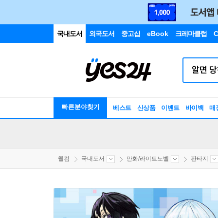
국내도서
외국도서
중고샵
eBook
크레마클럽
C
빠른분야찾기
베스트
신상품
이벤트
바이백
매
웰컴
국내도서
만화/라이트노벨
판타지