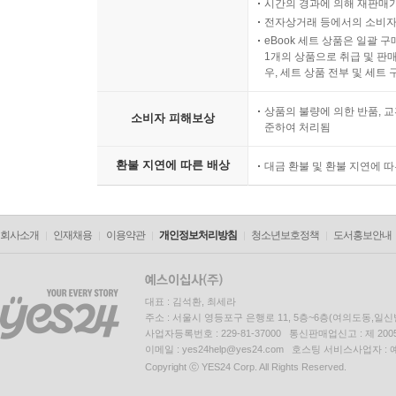
LP상품의 재생 불량 원인이 기
시간의 경과에 의해 재판매가
전자상거래 등에서의 소비자
eBook 세트 상품은 일괄 
1개의 상품으로 취급 및 판매
우, 세트 상품 전부 및 세트
상품의 불량에 의한 반품, 교
소비자 피해보상
준하여 처리됨
환불 지연에 따른 배상
대금 환불 및 환불 지연에 
회사소개
인재채용
이용약관
개인정보처리방침
청소년보호정책
도서홍보안내
대표 : 김석환, 최세라
주소 : 서울시 영등포구 은행로 11, 5층~6층(여의도동,일신
사업자등록번호 : 229-81-37000 통신판매업신고 : 제 200
이메일 : yes24help@yes24.com 호스팅 서비스사업자 :
Copyright ⓒ YES24 Corp. All Rights Reserved.