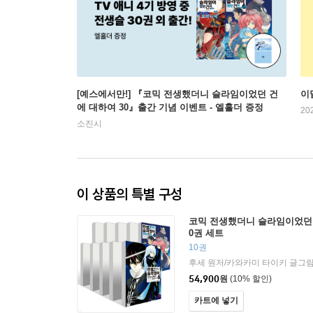
[예스에서만!] 『코믹 전생했더니 슬라임이었던 건
이
에 대하여 30』출간 기념 이벤트 - 엘홀더 증정
20
소진시
이 상품의 특별 구성
코믹 전생했더니 슬라임이었던 
0권 세트
10권
54,900
원
(10% 할인)
카트에 넣기