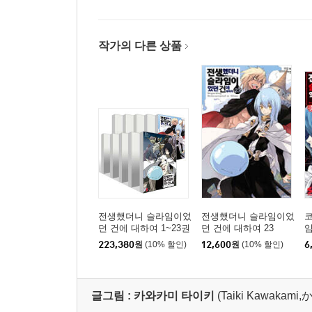
작가의 다른 상품
전생했더니 슬라임이었
전생했더니 슬라임이었
던 건에 대하여 1~23권
던 건에 대하여 23
세트
클
223,380
원
(10% 할인)
12,600
원
(10% 할인)
6
글그림 :
카와카미 타이키
(Taiki Kawaka