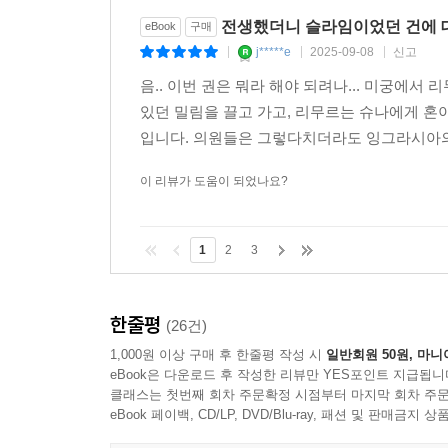
전생했더니 슬라임이었던 건에 대
eBook
구매
j*****e
2025-09-08
신고
|
|
|
음.. 이번 권은 뭐라 해야 되려나... 미궁에
있던 밀림을 끌고 가고, 리무르는 슈나에게 혼
입니다. 의원들은 그렇다치더라도 잉그라시아의 
이 리뷰가 도움이 되었나요?
1
2
3
한줄평
(26건)
1,000원 이상 구매 후 한줄평 작성 시
일반회원 50원, 마니
eBook은 다운로드 후 작성한 리뷰만 YES포인트 지급됩니
클래스는 첫번째 회차 주문확정 시점부터 마지막 회차 주문
eBook 페이백, CD/LP, DVD/Blu-ray, 패션 및 판매금