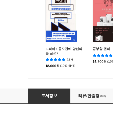
드라마 : 공모전에 당선되
공부할 권리
는 글쓰기
23건
16,200
원
(10
18,000
원
(10% 할인)
2025 제48회 한국방송작가협회 교육원 공모 T
도서정보
리뷰/한줄평
(0/0)