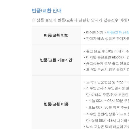
반품/교환 안내
※ 상품 설명에 반품/교환과 관련한 안내가 있는경우 아래 
마이페이지 >
반품/교환 신청
반품/교환 방법
판매자 배송 상품은 판매자와
출고 완료 후 10일 이내의 
디지털 콘텐츠인 eBook의 
반품/교환 가능기간
중고상품의 경우 출고 완료일
모바일 쿠폰의 경우 유효기간(
고객의 단순변심 및 착오구
직수입양서/직수입일서중 일
단, 아래의 주문/취소 조건인
오늘 00시 ~ 06시 30분 
반품/교환 비용
오늘 06시 30분 이후 주문
직수입 음반/영상물/기프트 
단, 당일 00시~13시 사이
박스 포장은 택배 배송이 가