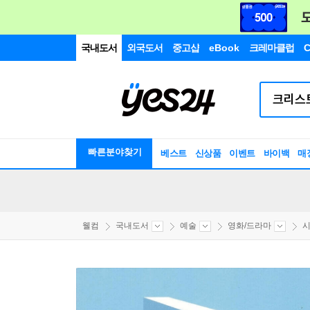
국내도서
외국도서
중고샵
eBook
크레마클럽
C
빠른분야찾기
베스트
신상품
이벤트
바이백
매
웰컴
국내도서
예술
영화/드라마
시