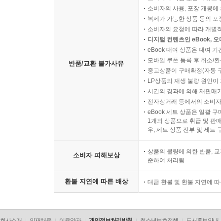
소비자의 사용, 포장 개봉에 
복제가 가능한 상품 등의 포장을 
소비자의 요청에 따라 개별
디지털 컨텐츠인 eBook, 
eBook 대여 상품은 대여 기
모바일 쿠폰 등록 후 취소/환
반품/교환 불가사유
중고상품이 구매확정(자동 
LP상품의 재생 불량 원인이 기
시간의 경과에 의해 재판매가
전자상거래 등에서의 소비자
eBook 세트 상품은 일괄 
1개의 상품으로 취급 및 판매
우, 세트 상품 전부 및 세트
상품의 불량에 의한 반품, 교
소비자 피해보상
준하여 처리됨
환불 지연에 따른 배상
대금 환불 및 환불 지연에 
회사소개
인재채용
이용약관
개인정보처리방침
청소년보호정책
도서홍보안내