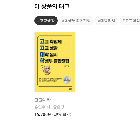
이 상품의 태그
#고교생활
#학생부종합전형
#대학입시
#고교학
고고대학
홍인우 저
좋은땅
|
16,200
원
(10% 할인)