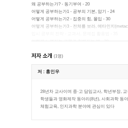
왜 공부하는가? - 동기부여 - 20
어떻게 공부하는가1 - 공부의 기본, 암기 - 24
어떻게 공부하는가2 - 집중의 힘, 몰입 - 30
어떻게 공부하는가3 - 전체를 보라, 메타인지(metacognit
입시 공부의 전략 - 교과서, 문제집 활용법 - 35
어렵게 느껴지는 과목과 친해지는 법 - 38
마음 근육을 강화하라1 - 난 할 수 있어, 자기 효능감(self-e
저자 소개
마음 근육을 강화하라2 - 근성이 있는가, GRIT - 42
(1명)
융합의 시대, 융합적으로 사고하라 - 문 · 이과의 구분
저 :
홍인우
2장
고등학교 선택
28년차 교사이며 중·고 담임교사, 학년부장,
학생들과 영화제작 동아리(8년), 사회과학 동아
학교 알리미를 활용하라 - 50
체험교육, 인지과학 분야에 관심이 있다
학교 홈페이지를 활용하라 - 53
학교 설명회에 참석하라(1:1 맞춤형 설명회 포함 - 학생
학교 방문 입학 설명회에 참석하라(학생) - 56