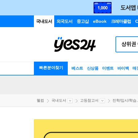
국내도서
외국도서
중고샵
eBook
크레마클럽
C
빠른분야찾기
베스트
신상품
이벤트
바이백
매
웰컴
국내도서
고등참고서
진학/입시/학습..