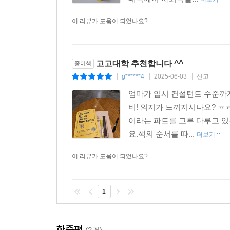
9장
학교생활기록부
이 리뷰가 도움이 되었나요?
학교생활기록부, 누가 입력하나? - 192
교과별 평정방식은 어떻게 되나? - 197
고고대학 추천합니다 ^^
종이책
독서활동은 어떻게 입력되나? - 199
g******4
2025-06-03
신고
|
|
|
영역별 입력가능 최대 글자 수는 어떻게 되나? - 20
엄마가 입시 컨설턴트 수준까
대입제도 공정성 강화방안(2019. 11. 28.)에 따른
비! 의지가 느껴지시나요? ㅎ
이라는 파트를 고루 다루고 
10장
요.책의 순서를 따...
더보기
대입제도
이 리뷰가 도움이 되었나요?
대학 입학 전형의 주요 일정은 어떻게 되나? - 204
고3 학생들의 연간 대입전형 일정은? - 206
대학 입학 전형에는 어떤 것이 있나? - 208
1
대입 전형별 모집인원의 주요 특징은? - 210
수시와 정시는 어떤 차이가 있나? - 214
한줄평