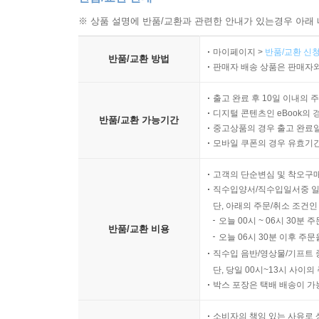
※ 상품 설명에 반품/교환과 관련한 안내가 있는경우 아래 
마이페이지 >
반품/교환 신청
반품/교환 방법
판매자 배송 상품은 판매자와
출고 완료 후 10일 이내의 
디지털 콘텐츠인 eBook의 
반품/교환 가능기간
중고상품의 경우 출고 완료일
모바일 쿠폰의 경우 유효기간(
고객의 단순변심 및 착오구
직수입양서/직수입일서중 일
단, 아래의 주문/취소 조건인
오늘 00시 ~ 06시 30분 
반품/교환 비용
오늘 06시 30분 이후 주문
직수입 음반/영상물/기프트 
단, 당일 00시~13시 사이
박스 포장은 택배 배송이 가
소비자의 책임 있는 사유로 