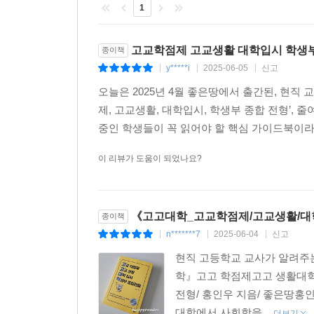
1
2015 개정 교육과정의 평가는 어떻게 이루어지나? - 
2015 개정 교육과정의 추구하는 인간상, 핵심역량(20
2022 개정 교육과정(2025년 기준, 1학년에 적용되는
고교학점제 고교생활 대학입시 학생부
종이책
2022 개정 교육과정 시행에 따른 변화 - 161
y*****i
2025-06-05
신고
|
|
|
2022 개정 교육과정의 편제는 2015 개정 교육과정과
오늘은 2025년 4월 좋은땅에서 출간된, 현직
2022 개정 교육과정에서 창의적 체험활동은 어떻게 바
제, 고교생활, 대학입시, 학생부 종합 전형’, 
2022 개정 교육과정이 지향하는 인간상, 핵심역량은 
중인 학생들이 꼭 읽어야 할 핵심 가이드북이라
2022 개정 교육과정의 내신관련 주요 내용은? - 169
이 리뷰가 도움이 되었나요?
8장
교육과정 2 - 공동교육과정, 온라인 학교, 소인수 
《고고대학_고교학점제/고교생활/대
종이책
교육 과정표를 이해하자 - 174
n*******7
2025-06-04
신고
|
|
|
공동 교육과정이란 무엇인가? - 181
현직 고등학교 교사가 알려주
온라인 학교란 무엇인가? - 186
학』고고 학점제고고 생활대
소인수 교육과정을 활용하라 - 190
전형/ 홍인우 지음/ 좋은땅홍인
대학에서 사회학을...
더보기