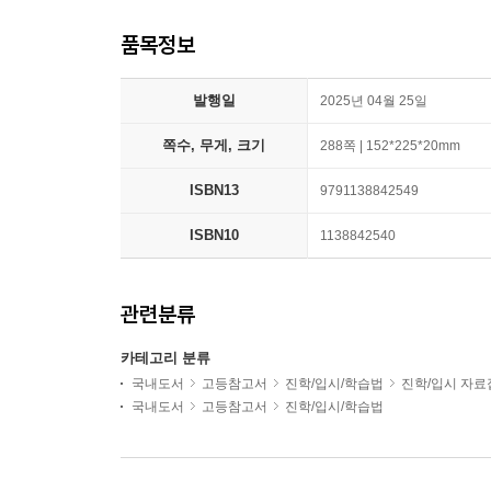
품목정보
발행일
2025년 04월 25일
쪽수, 무게, 크기
288쪽 | 152*225*20mm
ISBN13
9791138842549
ISBN10
1138842540
관련분류
카테고리 분류
국내도서
고등참고서
진학/입시/학습법
진학/입시 자료
국내도서
고등참고서
진학/입시/학습법