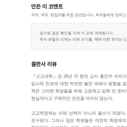
지역 교육청, 지방자치단체 주관 고교 입학 설명회를 활
만든 이 코멘트
저자, 역자, 편집자를 위한 공간입니다. 독자들에게 전하고
3장
고등학교 생활
접수된 글은 확인을 거쳐 이 곳에 게재됩니다.
고등학교 3년, 뭘 해야 할까? - 반드시 해야 할 일 - 6
독자 분들의 리뷰는 리뷰 쓰기를, 책에 대한 문의는 1:
고등학교 입학 전 준비해라 - 중3 겨울방학 때 준비할 
중학교 생활과 고등학교 생활의 차이를 알아보자 - 고
성공적인 고등학교 생활을 위해 꼭 지켜야 할 일 - 6
출판사 리뷰
학교 생활을 위한 알쓸신잡(알아 두면 쓸 데 있는 신비
『고고대학』은 28년 차 현직 교사 홍인우 저자
4장
입시와 진로에 대한 막연한 불안 속에서 방향을 
진로를 설계하다
책은 그러한 학생들을 위해 고등학교 입학 전 준비
현실적이고 구체적인 조언을 아끼지 않는다.
진로설계 1 - 먼저 나를 알자 - 77
진로설계 2 - 다양한 진로, 직업을 탐색해 보자 - 84
고교학점제는 이제 선택이 아니라 필수가 되었다.
진로설계 3 - 다양한 경험이 너를 깨닫게 하리라 - 8
요구된다. 그러나 많은 학생들은 여전히 학점제의