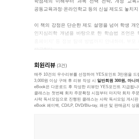
진로설계 4 - 진로 멘토를 찾아라. 없으면 만들라 - 9
학점제의 이해부터 과목 선택 전략, 개정 교육
진로설계 5 - 다양한 진로활동을 실행해 보라 - 93
공동교육과정·온라인학교 등의 신설 제도도 놓치지 
진로설계 6 - 자신의 진로 성숙도를 파악하며 나아가라
진로설계 7 - 진로 학업 설계도를 만들라 - 97
이 책의 강점은 단순한 제도 설명을 넘어 학생 개인
인지심리학 개념을 바탕으로 한 학습법 조언은 학
5장
홈페이지’ 등 정보 탐색 방법까지 안내하며, 부
고교학점제 1 - 고교학점제가 뭐예요?
제공한다.
회원리뷰
어서 와, 고교학점제는 처음이지? - 104
『고고대학』은 고등학교라는 중요한 3년을 앞두
(3건)
고교학점제가 시행되면 무엇이 달라지나? - 106
학생들에게는 나침반 같은 책이다. 진로와 진학, 
매주 10건의 우수리뷰를 선정하여 YES포인트 3만원을 드
3,000원 이상 구매 후 리뷰 작성 시
일반회원 300원, 마니아
고교학점제에 따른 학사제도 운영 - 110
가능한 방법과 희망의 메시지를 동시에 전한다. 
eBook은 다운로드 후 작성한 리뷰만 YES포인트 지급됩니
고교학점제의 단계적 도입 과정 - 112
기록이다.
클래스는 첫번째 회차 주문확정 시점부터 마지막 회차 주문
과목이수와 학점 취득 - 115
사락 독서모임으로 진행된 클래스는 사락 독서모임 게시판
과목 이수기준 적용과 최소 성취수준 보장지도 - 11
eBook 페이백, CD/LP, DVD/Blu-ray, 패션 및 판매금
고교학점제 평가는 어떻게 이루어지나 - 121
고교학점제를 위한 다섯 가지 전략 - 122
6장