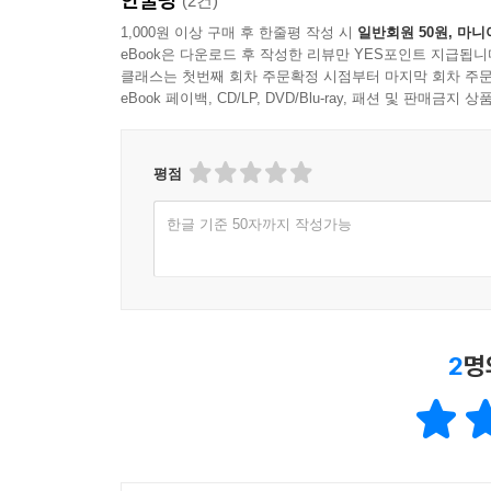
(2건)
주요 대학의 전형별 평가요소 및 비율은? - 215
수시_학생부 위주 종합 전형이란? - 218
1,000원 이상 구매 후 한줄평 작성 시
일반회원 50원, 마니
eBook은 다운로드 후 작성한 리뷰만 YES포인트 지급됩니
수시_학생부 위주 교과 전형이란? - 228
클래스는 첫번째 회차 주문확정 시점부터 마지막 회차 주문
수시_논술 전형은 어떻게 준비하나? - 232
eBook 페이백, CD/LP, DVD/Blu-ray, 패션 및 판매금
수시_실기/실적 위주 전형(예체능 실기 제외)은 어떻게
정시_수능 위주 전형이란? - 240
2026학년도 대학입학전형 주요일정 - 246
평점
2027학년도 대학입학전형 주요일정 - 248
한글 기준 50자까지 작성가능
2026학년도, 2027학년도 수능/2028학년도 대입제도
수험생 유의사항은? - 253
부록
단원별 주요 사이트(QR 코드) - 258
2
명
2015 개정 고등학교 교육과정 과목 안내 - 267
2022 개정 고등학교 교육과정 과목 안내 - 272
에필로그-드디어 날아오르다 - 280
미주 - 283