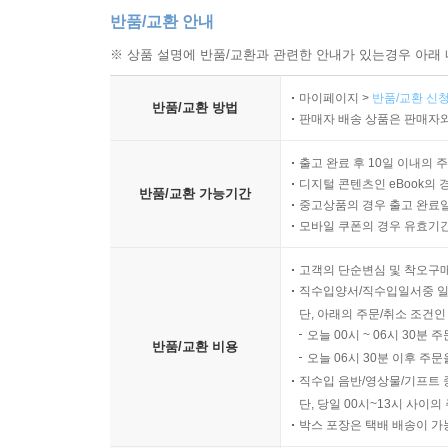
반품/교환 안내
※ 상품 설명에 반품/교환과 관련한 안내가 있는경우 아래 
마이페이지 >
반품/교환 신청
반품/교환 방법
판매자 배송 상품은 판매자와
출고 완료 후 10일 이내의 
디지털 콘텐츠인 eBook의 
반품/교환 가능기간
중고상품의 경우 출고 완료일
모바일 쿠폰의 경우 유효기간(
고객의 단순변심 및 착오구
직수입양서/직수입일서중 일
단, 아래의 주문/취소 조건인
오늘 00시 ~ 06시 30분 
반품/교환 비용
오늘 06시 30분 이후 주문
직수입 음반/영상물/기프트 
단, 당일 00시~13시 사이
박스 포장은 택배 배송이 가