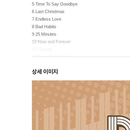
5 Time To Say Goodbye
6 Last Christmas
7 Endless Love
8 Bad Habits
9 25 Minutes
10 Now and Forever
11 I Swear
12 Beautiful In White
13 I'm Not The Only One
상세 이미지
14 Perfect
15 A Thousand Years
16 I Dreamed A Dream
17 Love Is Gone
18 Make You Feel My Love
19 Once Upon A Dream
20 My Heart Will Go On
21 I Will Always Love You