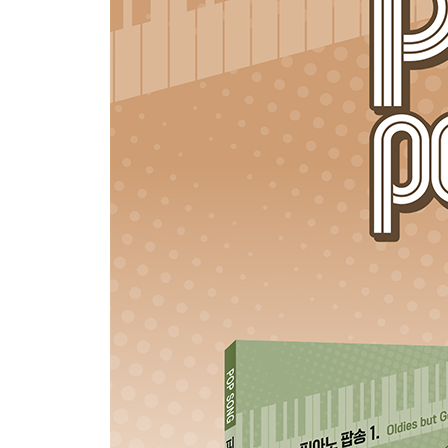
22 Heal The World
23 Greatest Love Of All
24 Someone You Loved
25 Because Of You
26 Angel
27 Moonlight Flower
28 All Of Me