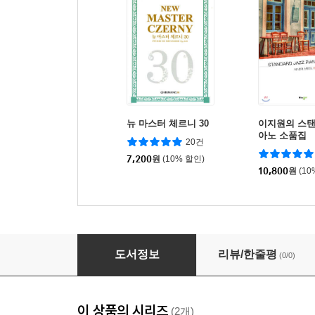
뉴 마스터 체르니 30
이지원의 스
아노 소품집
20건
7,200
원
(10% 할인)
10,800
원
(10
피아노 팝송 2
도서정보
리뷰/한줄평
(0/0)
이 상품의 시리즈
(2개)