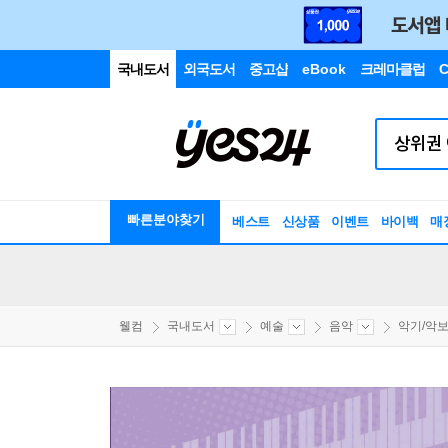
국내도서
외국도서
중고샵
eBook
크레마클럽
C
빠른분야찾기
베스트
신상품
이벤트
바이백
매
웰컴
국내도서
예술
음악
악기/악