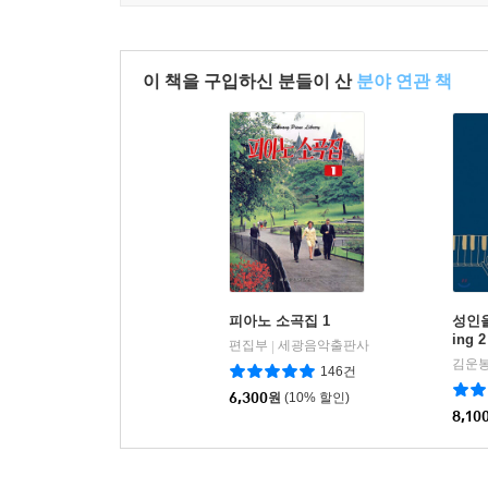
이 책을 구입하신 분들이 산
분야 연관 책
피아노 소곡집 1
성인을
ing 2
편집부
세광음악출판사
|
김운봉
146건
6,300
원
(10% 할인)
8,10