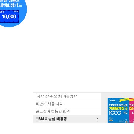
[대학생X취준생] 여름방학
하반기 채용 시작
큰코쌤과 한능검 합격
YBM X 농심 배홍동