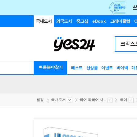
국내도서
외국도서
중고샵
eBook
크레마클럽
C
빠른분야찾기
베스트
신상품
이벤트
바이백
매
웰컴
국내도서
국어 외국어 사...
국어