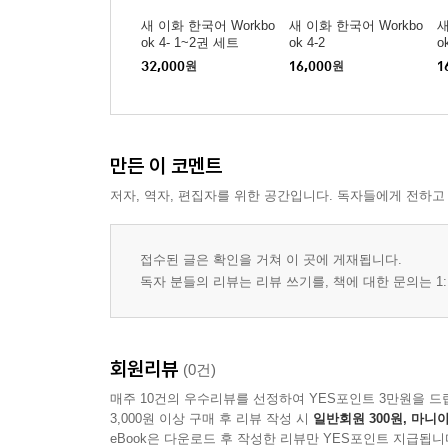
9단원 특별한 날
새 이화 한국어 Workbo
새 이화 한국어 Workbo
새
ok 4- 1~2권 세트
ok 4-2
o
10단원 음식과 생활
32,000
원
16,000
원
1
11단원 문제 해결
만든 이 코멘트
12단원 나의 진로
저자, 역자, 편집자를 위한 공간입니다. 독자들에게 전하고
부록
활동지
접수된 글은 확인을 거쳐 이 곳에 게재됩니다.
듣기 지문 및 정답
독자 분들의 리뷰는 리뷰 쓰기를, 책에 대한 문의는 1:
찾아보기
회원리뷰
(0건)
매주 10건의 우수리뷰를 선정하여 YES포인트 3만원을 드
3,000원 이상 구매 후 리뷰 작성 시
일반회원 300원, 마니아
eBook은 다운로드 후 작성한 리뷰만 YES포인트 지급됩니