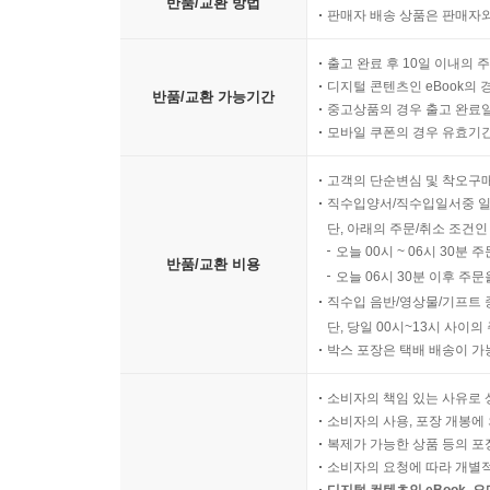
반품/교환 방법
판매자 배송 상품은 판매자와
출고 완료 후 10일 이내의 
디지털 콘텐츠인 eBook의 
반품/교환 가능기간
중고상품의 경우 출고 완료일
모바일 쿠폰의 경우 유효기간(
고객의 단순변심 및 착오구
직수입양서/직수입일서중 일
단, 아래의 주문/취소 조건인
오늘 00시 ~ 06시 30분 
반품/교환 비용
오늘 06시 30분 이후 주문
직수입 음반/영상물/기프트 
단, 당일 00시~13시 사이
박스 포장은 택배 배송이 가
소비자의 책임 있는 사유로 
소비자의 사용, 포장 개봉에 
복제가 가능한 상품 등의 포장을 
소비자의 요청에 따라 개별