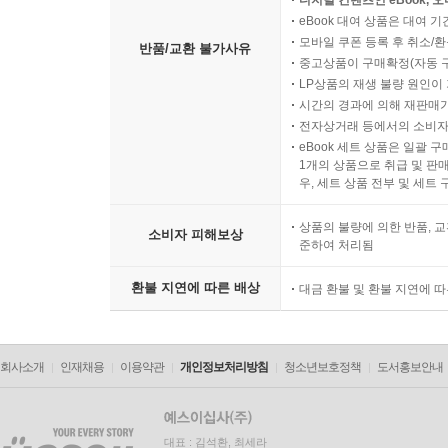
디지털 컨텐츠인 eBook, 
eBook 대여 상품은 대여 기
모바일 쿠폰 등록 후 취소/환
반품/교환 불가사유
중고상품이 구매확정(자동 
LP상품의 재생 불량 원인이 기
시간의 경과에 의해 재판매가
전자상거래 등에서의 소비자
eBook 세트 상품은 일괄 
1개의 상품으로 취급 및 판매
우, 세트 상품 전부 및 세트
상품의 불량에 의한 반품, 교
소비자 피해보상
준하여 처리됨
환불 지연에 따른 배상
대금 환불 및 환불 지연에 
회사소개
인재채용
이용약관
개인정보처리방침
청소년보호정책
도서홍보안내
대표 : 김석환, 최세라