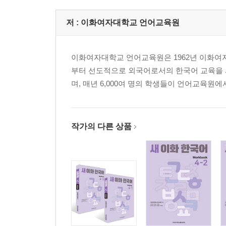
6단원 내가 사는 도시
저 :
이화여자대학교 언어교육원
부록
활동지
이화여자대학교 언어교육원은 1962년 이화여
듣기 지문 및 정답
부터 선도적으로 외국어로서의 한국어 교육을 시
찾아보기
며, 매년 6,000여 명의 학생들이 언어교육
『새 이화 한국어 3-2』
머리말
교재 구성표
작가의 다른 상품
교재 구성과 사용법
등장인물
7단원 운동 경기와 공연
8단원 실수와 사과