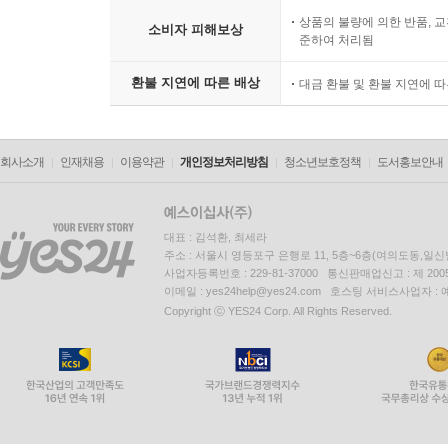
상품의 불량에 의한 반품, 교
소비자 피해보상
준하여 처리됨
환불 지연에 따른 배상
대금 환불 및 환불 지연에 
회사소개
인재채용
이용약관
개인정보처리방침
청소년보호정책
도서홍보안내
대표 : 김석환, 최세라
주소 : 서울시 영등포구 은행로 11, 5층~6층(여의도동,일신
사업자등록번호 : 229-81-37000 통신판매업신고 : 제 200
이메일 : yes24help@yes24.com 호스팅 서비스사업자 :
Copyright ⓒ YES24 Corp. All Rights Reserved.