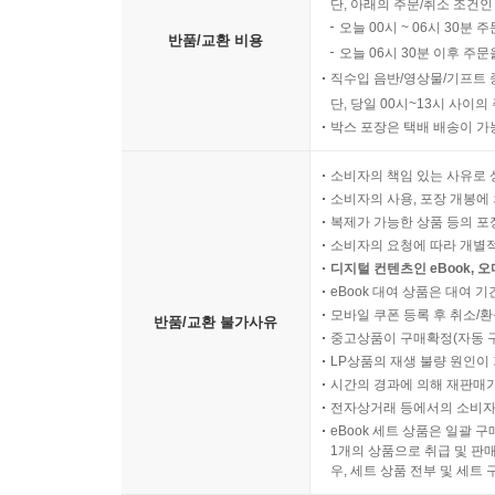
단, 아래의 주문/취소 조건인
오늘 00시 ~ 06시 30분 
반품/교환 비용
오늘 06시 30분 이후 주문
직수입 음반/영상물/기프트 
단, 당일 00시~13시 사이
박스 포장은 택배 배송이 가
소비자의 책임 있는 사유로 
소비자의 사용, 포장 개봉에 
복제가 가능한 상품 등의 포장을 
소비자의 요청에 따라 개별
디지털 컨텐츠인 eBook, 
eBook 대여 상품은 대여 기
모바일 쿠폰 등록 후 취소/환
반품/교환 불가사유
중고상품이 구매확정(자동 
LP상품의 재생 불량 원인이 기
시간의 경과에 의해 재판매가
전자상거래 등에서의 소비자
eBook 세트 상품은 일괄 
1개의 상품으로 취급 및 판매
우, 세트 상품 전부 및 세트