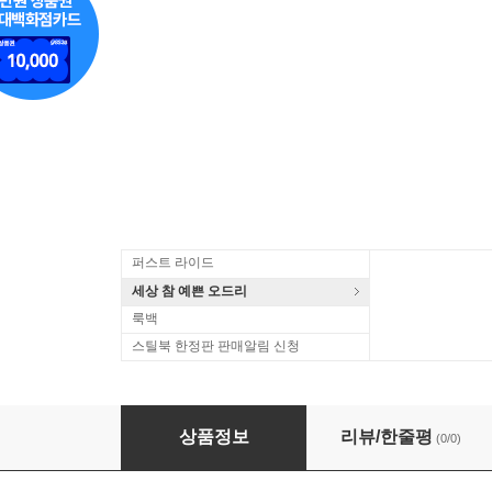
퍼스트 라이드
세상 참 예쁜 오드리
룩백
스틸북 한정판 판매알림 신청
차이코프스키: 백조의 호수 (Tchaikovsky: Swan Lake
상품정보
리뷰/한줄평
(0/0)