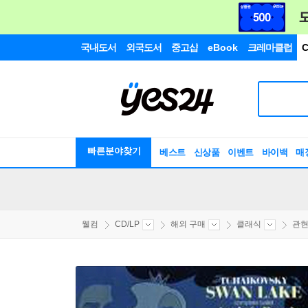
국내도서
외국도서
중고샵
eBook
크레마클럽
C
빠른분야찾기
베스트
신상품
이벤트
바이백
매
웰컴
CD/LP
해외 구매
클래식
관현