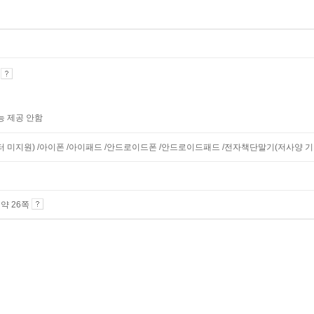
기
능 제공 안함
니터 미지원) /아이폰 /아이패드 /안드로이드폰 /안드로이드패드 /전자책단말기(저사양 기기 
4 약 26쪽