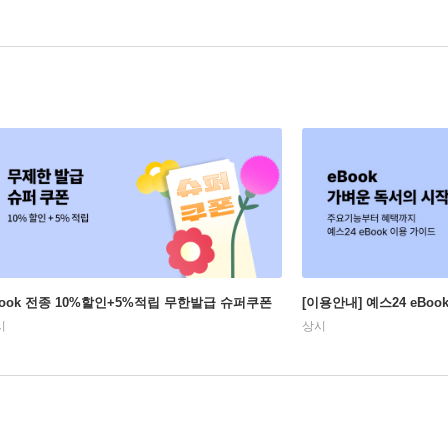
Book 전종 10%할인+5%적립 무한발급 슈퍼쿠폰
[이용안내] 예스24 eBo
시
상시