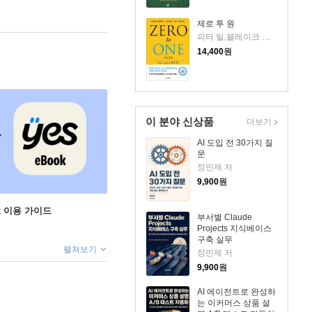
제로 투 원
피터 틸,블레이크 매스터스 공저/이지연 역
14,400
원
이 분야 신상품
더보기
AI 도입 전 30가지 질
문
정민제 저
9,900
원
ok 이용 가이드
부서별 Claude
Projects 지식베이스
구축 실무
펼쳐보기
정민제 저
9,900
원
AI 에이전트로 완성하
는 이커머스 상품 설