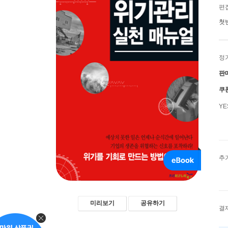
편
첫
정
판
쿠
Y
추
미리보기
공유하기
결