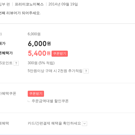
집부 편
프리이코노미북스
2014년 09월 19일
번째 리뷰어가 되어주세요.
가
6,000원
6,000
원
매가
5,400
원
폰혜택가
쿠폰받기
ES포인트
300원 (5% 적립)
5만원이상 구매 시 2천원 추가적립
가혜택쿠폰
쿠폰받기
주문금액대별 할인쿠폰
제혜택
카드/간편결제 혜택을 확인하세요