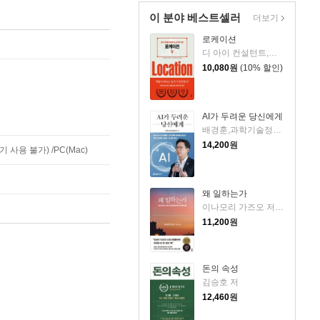
이 분야 베스트셀러
더보기
로케이션
디 아이 컨설턴트,에노모토 아츠시,구스모토 다카히로 공저/김지영 역
10,080
원
(10% 할인)
AI가 두려운 당신에게
배경훈,과학기술정보통신부 저
14,200
원
사용 불가) /PC(Mac)
왜 일하는가
이나모리 가즈오 저/김윤경 역
11,200
원
돈의 속성
김승호 저
12,460
원