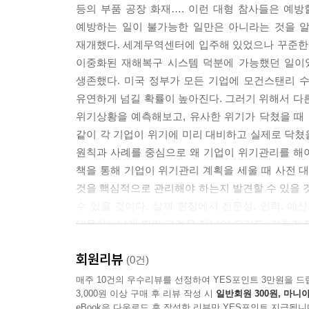
거래처 등 주요 이해관계자의 연락 요령/ 7. 대외적
등의 부품 공장 화재…. 이런 대형 참사들은 예방
예방하는 일이 불가능한 일만은 아니라는 것을 알 
3장 위기관리 매뉴얼 작성 포인트
재개했다. 세계무역센터에 입주해 있었으나 꾸준한 대
1. 필수 기재정보/ 2. 구체적인 유의사항/ 3. 업무별
이중화된 재해복구 시스템 덕분에 가능했던 일이었다
생존했다. 미국 정부가 모든 기업에 모건스탠리 
유연하게 넘길 확률이 높아진다. 그러기 위해서 다
에필로그: 성공적인 위기관리를 위한 10가지 조언
위기상황을 예측해보고, 유사한 위기가 닥쳤을 때
참고문헌
같이 각 기업이 위기에 미리 대비하고 실제로 닥쳤
원칙과 사례를 중심으로 왜 기업이 위기관리를 해야
책을 통해 기업이 위기관리 계획을 세울 때 사전 
것을 핵심적으로 관리해야 하는지 발견할 수 있을 것
수 있을 것이다. 실제 현장에서 전문성, 인력, 예
대응하느냐에 따라 그것은 재난이 되기도, 기회가 
발 빠른 대처를 할 수 있다면, 그것은 기업의 미
회원리뷰
발견하기 바란다.
(0건)
매주 10건의 우수리뷰를 선정하여 YES포인트 3만원을 드
3,000원 이상 구매 후 리뷰 작성 시
일반회원 300원, 마니아
eBook은 다운로드 후 작성한 리뷰만 YES포인트 지급됩니