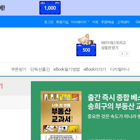
로그인
회원가입
마이페이지
카트
주문/배송
고객센터
Gl
쿠폰받기
단독선출간
eBook필기방법
eBook리더기
디지털머니
기