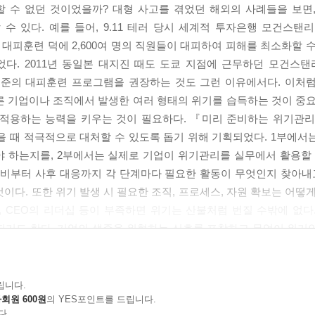
인 대응
할 수 없던 것이었을까? 대형 사고를 겪었던 해외의 사례들을 보면
수 있다. 예를 들어, 9.11 테러 당시 세계적 투자은행 모건스탠
피훈련 덕에 2,600여 명의 직원들이 대피하여 피해를 최소화할 수
 유의사항/ 4. 사후대책/ 부록
. 2011년 동일본 대지진 때도 도쿄 지점에 근무하던 모건스탠리 
수준의 대피훈련 프로그램을 권장하는 것도 그런 이유에서다. 이처
른 기업이나 조직에서 발생한 여러 형태의 위기를 습득하는 것이 중요
 적용하는 능력을 키우는 것이 필요하다. 『미리 준비하는 위기관
을 때 적극적으로 대처할 수 있도록 돕기 위해 기획되었다. 1부에서
 하는지를, 2부에서는 실제로 기업이 위기관리를 실무에서 활용할 
대비부터 사후 대응까지 각 단계마다 필요한 활동이 무엇인지 찾아내고
이다. 또한 위기 발생 시 필요한 조직, 프로세스, 자원 확보는 어떻
산, CEO의 리더십 등이 부족하면 위기는 산불처럼 번질 수밖에 없다
되기도 한다. 기업의 생존을 위협하는 신호를 포착하고 무엇이 위기
래를 좌우하는 중요한 경영전략이 된다. 이 책을 읽고 기업의 위기
립니다.
회원 600원
의 YES포인트를 드립니다.
다.