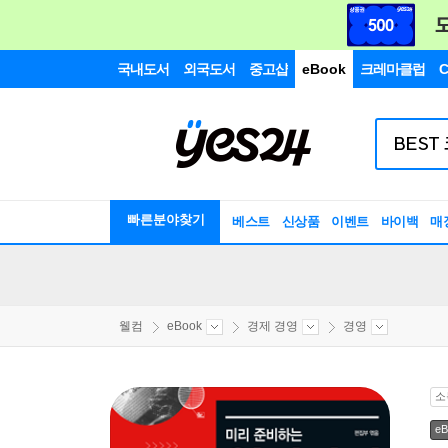
국내도서
외국도서
중고샵
eBook
크레마클럽
C
빠른분야찾기
베스트
신상품
이벤트
바이백
매
웰컴
eBook
경제 경영
경영
소
eB