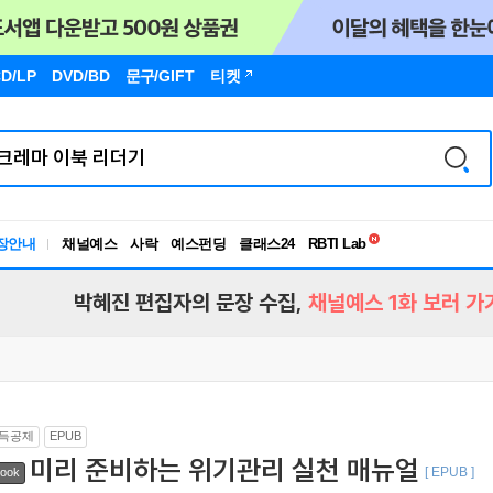
D/LP
DVD/BD
문구
/GIFT
티켓
독서유형검사
RBTI Lab
장안내
채널예스
사락
예스펀딩
클래스24
독서유형검사
박혜진 편집자의 문장 수집,
채널예스 1화 보러 가
득공제
EPUB
미리 준비하는 위기관리 실천 매뉴얼
[ EPUB ]
ook