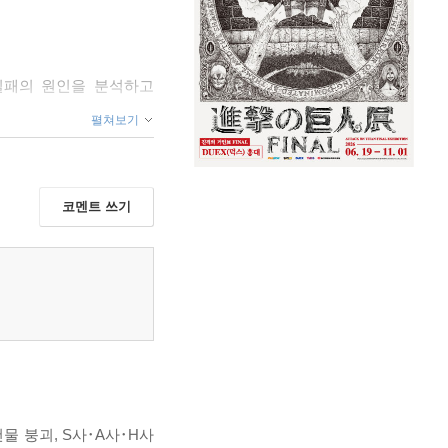
 실패의 원인을 분석하고
펼쳐보기
코멘트 쓰기
책임/ 5. 계획추진/ 6.
의 행동 요령/ 6. 회사·
물 붕괴, S사･A사･H사