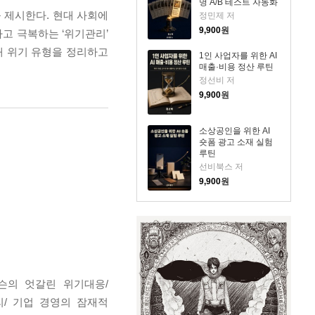
명 A/B 테스트 자동화
 제시한다. 현대 사회에
정민제 저
9,900
원
고 극복하는 ‘위기관리’
해 위기 유형을 정리하고
1인 사업자를 위한 AI
매출·비용 정산 루틴
정선비 저
9,900
원
소상공인을 위한 AI
숏폼 광고 소재 실험
루틴
선비북스 저
9,900
원
슨의 엇갈린 위기대응/
리/ 기업 경영의 잠재적