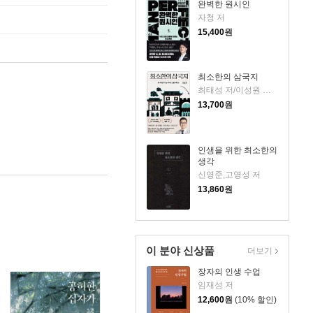
완벽한 원시인
자청 저
15,400
원
최소한의 삼국지
최태성 저/이성원 감수
13,700
원
인생을 위한 최소한의
생각
신영준,고영성 저
13,860
원
이 분야 신상품
더보기
장자의 인생 수업
임재성 저
12,600
원
(10% 할인)