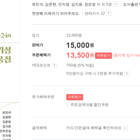
최진석
,
김준현
,
안지영
,
김지윤
,
장은영
저 외 5명
도서출판 
첫번째 리뷰어가 되어주세요.
판매지수 12
정가
15,000원
15,000
원
판매가
13,500
원
쿠폰혜택가
(종이책 정가 대비
쿠폰받기
YES포인트
750원 (5% 적립)
5만원이상 구매 시 2천원 추가적립
추가혜택쿠폰
쿠폰받기
주문금액대별 할인쿠폰
결제혜택
카드/간편결제 혜택을 확인하세요