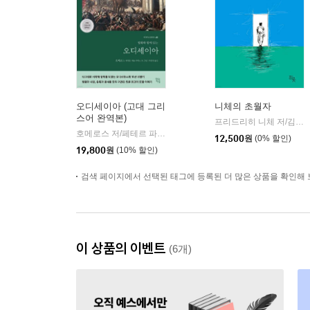
오디세이아 (고대 그리
니체의 초월자
스어 완역본)
프리드리히 니체 저/김철 편역
호메로스 저/페테르 파울 루벤스 그림/박문재 역
현대지성
|
12,500
원
(0% 할인)
19,800
원
(10% 할인)
검색 페이지에서 선택된 태그에 등록된 더 많은 상품을 확인해 
이 상품의 이벤트
(6개)