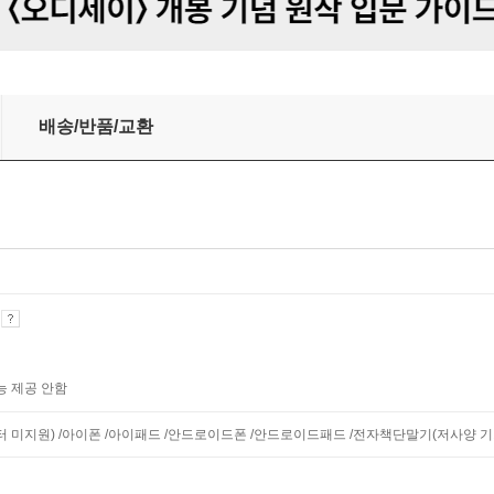
배송/반품/교환
기
능 제공 안함
니터 미지원) /아이폰 /아이패드 /안드로이드폰 /안드로이드패드 /전자책단말기(저사양 기기 