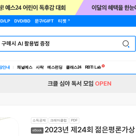
D/LP
DVD/BD
문구
/GIFT
티켓
독서유형검사
RBTI Lab
장안내
채널예스
사락
예스펀딩
클래스24
독서유형검사
크클 심야 독서 모임
OPEN
소득공제
크레마클럽
PDF
2023년 제24회 젊은평론가
eBook