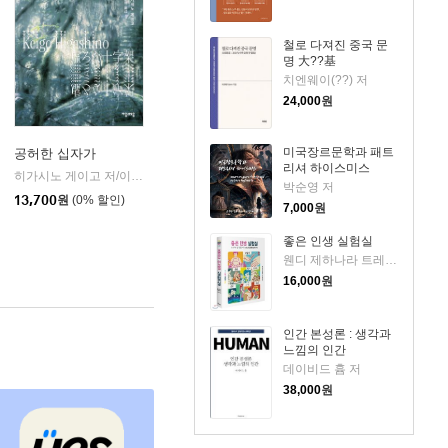
철로 다져진 중국 문
명 大??基
치엔웨이(??) 저
24,000
원
미국장르문학과 패트
공허한 십자가
리셔 하이스미스
k)
히가시노 게이고 저/이선희 역
자음과모음
|
박순영 저
13,700
원
(0% 할인)
7,000
원
좋은 인생 실험실
웬디 제하나라 트레메인 저/황근하 역
16,000
원
인간 본성론 : 생각과
느낌의 인간
데이비드 흄 저
38,000
원