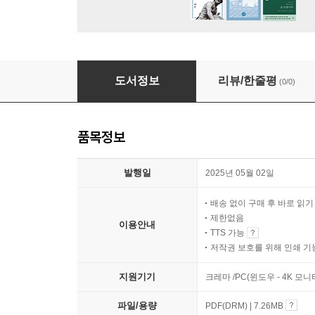
2023년 제24회 젊은평론가상 수상작품집
도서정보
리뷰/한줄평
(0/0)
품목정보
발행일
2025년 05월 02일
배송 없이 구매 후 바로 읽
제한없음
이용안내
TTS 가능
저작권 보호를 위해 인쇄 기
지원기기
크레마 /PC(윈도우 - 4K 모
파일/용량
PDF(DRM) | 7.26MB