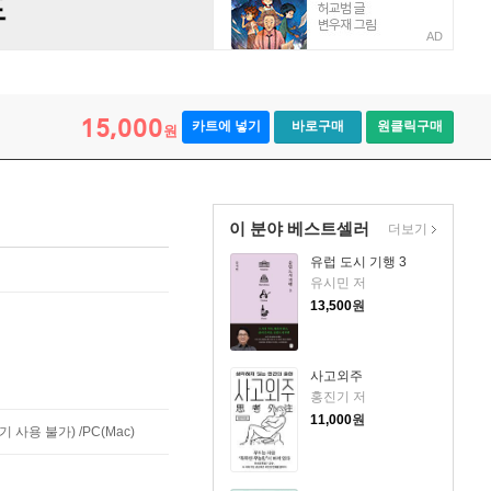
AD
15,000
카트에 넣기
바로구매
원클릭구매
원
이 분야 베스트셀러
더보기
유럽 도시 기행 3
유시민 저
13,500
원
사고외주
홍진기 저
11,000
원
사용 불가) /PC(Mac)