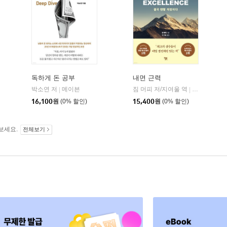
독하게 돈 공부
내면 근력
히읏
박소연 저
메이븐
짐 머피 저/지여울 역
윌북(willboo
|
|
|
16,100
원
(0% 할인)
15,400
원
(0% 할인)
보세요.
전체보기