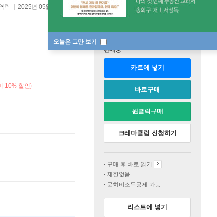
역락
2025년 05월 02일
오늘은 그만 보기
판매중
카트에 넣기
 10% 할인)
바로구매
원클릭구매
크레마클럽 신청하기
구매 후 바로 읽기
제한없음
문화비소득공제 가능
리스트에 넣기