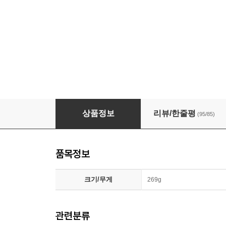
크레마 팔레트 화이트 + 필름 + 젤리케이스 이
상품정보
리뷰/한줄평
(95/85)
품목정보
크기/무게
269g
관련분류