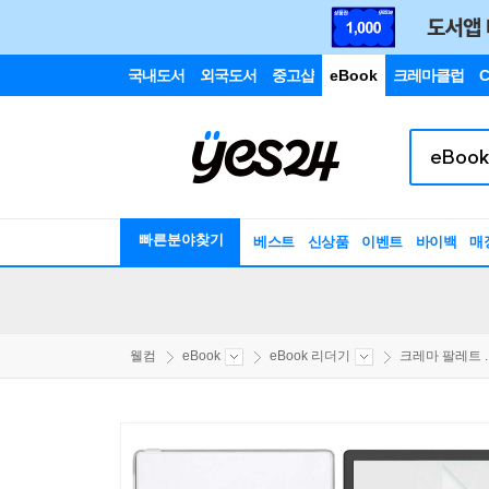
국내도서
외국도서
중고샵
eBook
크레마클럽
C
빠른분야찾기
베스트
신상품
이벤트
바이백
매
웰컴
eBook
eBook 리더기
크레마 팔레트 ..