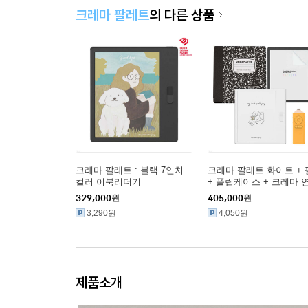
크레마 팔레트
의 다른 상품
크레마 팔레트 : 블랙 7인치
크레마 팔레트 화이트 +
컬러 이북리더기
+ 플립케이스 + 크레마 
리모컨 이북리더기
329,000
원
405,000
원
3,290원
4,050원
제품소개