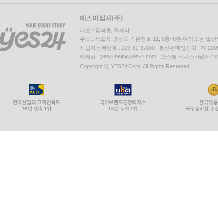
대표 : 김석환, 최세라
주소 : 서울시 영등포구 은행로 11, 5층~6층(여의도동,일신
사업자등록번호 : 229-81-37000 통신판매업신고 : 제 200
이메일 : yes24help@yes24.com 호스팅 서비스사업자 :
Copyright ⓒ YES24 Corp. All Rights Reserved.