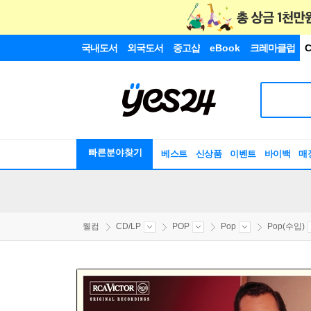
국내도서
외국도서
중고샵
eBook
크레마클럽
C
빠른분야찾기
베스트
신상품
이벤트
바이백
매
웰컴
CD/LP
POP
Pop
Pop(수입)