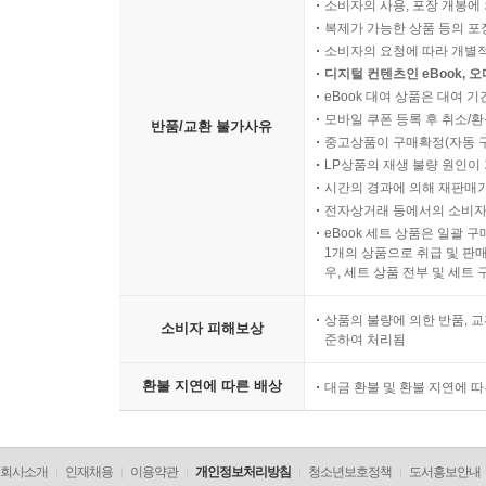
소비자의 사용, 포장 개봉에 
복제가 가능한 상품 등의 포장을 
소비자의 요청에 따라 개별
디지털 컨텐츠인 eBook, 
eBook 대여 상품은 대여 기
모바일 쿠폰 등록 후 취소/환
반품/교환 불가사유
중고상품이 구매확정(자동 
LP상품의 재생 불량 원인이 기
시간의 경과에 의해 재판매가
전자상거래 등에서의 소비자
eBook 세트 상품은 일괄 
1개의 상품으로 취급 및 판매
우, 세트 상품 전부 및 세트
상품의 불량에 의한 반품, 교
소비자 피해보상
준하여 처리됨
환불 지연에 따른 배상
대금 환불 및 환불 지연에 
회사소개
인재채용
이용약관
개인정보처리방침
청소년보호정책
도서홍보안내