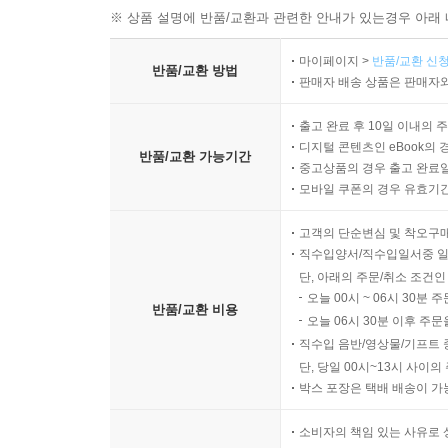
※ 상품 설명에 반품/교환과 관련한 안내가 있는경우 아래 
마이페이지 >
반품/교환 신청
반품/교환 방법
판매자 배송 상품은 판매자와
출고 완료 후 10일 이내의 
디지털 콘텐츠인 eBook의 
반품/교환 가능기간
중고상품의 경우 출고 완료일
모바일 쿠폰의 경우 유효기간(
고객의 단순변심 및 착오구
직수입양서/직수입일서중 일
단, 아래의 주문/취소 조건인
오늘 00시 ~ 06시 30분 
반품/교환 비용
오늘 06시 30분 이후 주문
직수입 음반/영상물/기프트 
단, 당일 00시~13시 사이
박스 포장은 택배 배송이 가
소비자의 책임 있는 사유로 