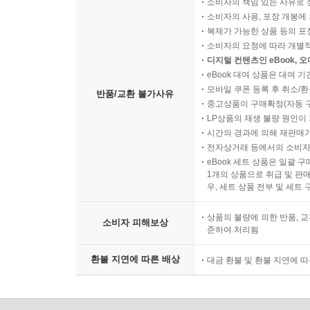
소비자의 책임 있는 사유로 
소비자의 사용, 포장 개봉에 
복제가 가능한 상품 등의 포장을 
혼자이기에 가능한 일을 할 수 있는 무대가 새벽이다
소비자의 요청에 따라 개별
다. 새벽은 자신의 잠재성을 발견하고 영혼이 함께
디지털 컨텐츠인 eBook, 
시간을 공략하라. 고독하지만 성장을 부르는 시간이
eBook 대여 상품은 대여 기
--- p.261
모바일 쿠폰 등록 후 취소/환
반품/교환 불가사유
중고상품이 구매확정(자동 
LP상품의 재생 불량 원인이 기
새벽의 고독은 나를 강하게 만드는 힘이다. 외로움은
시간의 경과에 의해 재판매가
한 고독은 자신이 가진 에너지를 한 곳에 집중하게 
전자상거래 등에서의 소비자
--- p.264
eBook 세트 상품은 일괄 
1개의 상품으로 취급 및 판매
우, 세트 상품 전부 및 세트
남과 다르게 시작한 오늘이 있기에 남다른 인생을 산
과 같은 삶의 연장선일 뿐이다.
상품의 불량에 의한 반품, 교
소비자 피해보상
준하여 처리됨
--- p.272
환불 지연에 따른 배상
대금 환불 및 환불 지연에 
지금 당장 박차고 일어나라! 이것은 당신이 새벽에 
지만, 행할 수 없다고 믿었던 것을 해낼 때 성공은
이다.