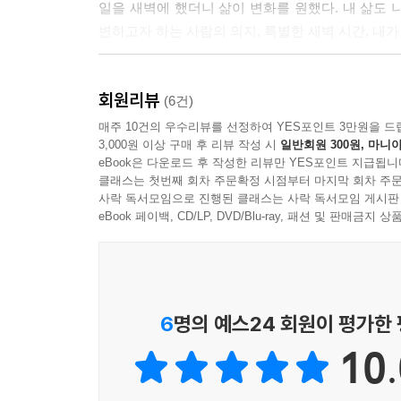
일을 새벽에 했더니 삶이 변화를 원했다. 내 삶도 
--- p.36
변하고자 하는 사람의 의지, 특별한 새벽 시간, 내가
새벽을 지키면 삶도 지켜진다! 내일의 새벽이 당신
“새벽이 나를 변화시킨 것이 아니라, 나 자신이 새
--- p.38
회원리뷰
(6건)
처음 새벽 기상을 시작했을 때가 생각난다. 나약
매주 10건의 우수리뷰를 선정하여 YES포인트 3만원을 드
우리는 ‘나’를 희생하며 좋은 부모가 되려고 한다. 
3,000원 이상 구매 후 리뷰 작성 시
일반회원 300원, 마니아
새벽이었다. 별 기대 없이 시작한 새벽 기상이었
임없이 배우고, 실패하더라도 다시 도전하며 성장하는
eBook은 다운로드 후 작성한 리뷰만 YES포인트 지급됩니
정리할 시간을 갖게 된다. ‘나는 누구인가?’란 
어느 봄날의 새벽, 내가 마주한 책 한 권, 그 책 속
클래스는 첫번째 회차 주문확정 시점부터 마지막 회차 주문
하루를 의욕적으로 시작하게 하고, 이전과 다른 또
사락 독서모임으로 진행된 클래스는 사락 독서모임 게시판
--- p.47
내가 한 일은 거창한 것이 아니었다. 세수하기, 양치하
eBook 페이백, CD/LP, DVD/Blu-ray, 패션 및 판매금
이걸 하기 위해 새벽에 일어날까 싶을 것이다. 평
새벽 기상은 엄청난 성과를 내기 위한 습관이 아니다
지극히 평범해 보여 그 가치를 느끼지 못했던 일들
먼저 눈을 뜨는 것을! 작은 실천으로 쌓은 경험이 결
새벽과 함께 한 결과 간호사로 일하며 글 쓰는 삶의 
--- p.54
하는 일마다 나로 살게 한다. 이 책을 통해 새벽의 
6
명의 예스24 회원이 평가한
매일 새벽에 일어나는 작은 성공이 쌓이면서 나는 내
10.
할 수 있다는 자신감이 바로 새벽 시간에서 얻은 가
있는 일이 된다.