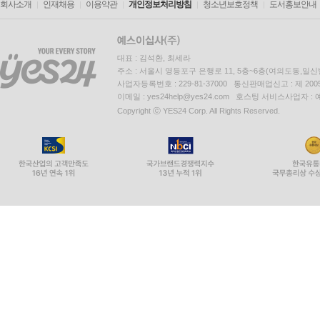
회사소개
인재채용
이용약관
개인정보처리방침
청소년보호정책
도서홍보안내
--- p.280
새벽은 내게 와서 길을 만들고, 그 길은 나의 인생을
대표 : 김석환, 최세라
다. 자신이 경험했고 깨달은 것 중에서 가장 가치 
주소 : 서울시 영등포구 은행로 11, 5층~6층(여의도동,일신
사업자등록번호 : 229-81-37000 통신판매업신고 : 제 200
--- p.288
이메일 : yes24help@yes24.com 호스팅 서비스사업자 :
Copyright ⓒ YES24 Corp. All Rights Reserved.
어디에 있든지 자신의 본분을 잊지 않고, 늘 하던 
발견되지 않았을 뿐이다. 일어나라! 그리고 누려라!
--- p.296
쭉정이는 버려지고 알맹이만 남는 시간, 새벽이다. 
을 잃는 것은 진정한 나를 잃고 사는 것과 같다.
--- p.304
어둠을 삼킨 태양은 온종일 당신을 비출 것이다. 동틀
을 기대하며 새벽에 산다.