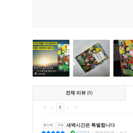
--- p.60
‘나부터 단단해지는 연습을 하자!’
날마다 불안과 걱정거리를 안고 살 수 없었다. 나
나를 단단하게 만드는 연습을 하기 위한 시간이었다.
--- p.68
새벽은 누구에게나 찾아오지만, 그 누군가의 삶에서 
국 당신의 선택이다.
--- p.80
8
오롯이 나 자신을 위해 새벽에 일어나라! 하루 24
전체 리뷰
(6)
--- p.89
1
새벽이 가져오는 집중과 몰입의 즐거움은 하루를 시
도 그 어느 때보다 튼튼해져 무슨 일이든 잘 해낼 수
새벽시간은 특별합니다
종이책
구매
--- p.91
j*******3
2026-03-19
신고