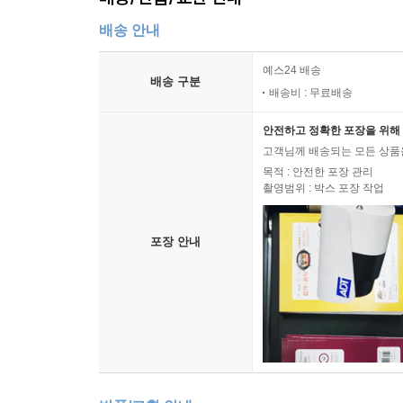
남들과 다른 하루를 살고 있다는 자부심이 은근히 사
배송 안내
시작했다. 새벽에 일어났을 뿐인데 몸과 마음, 내 
과 삶도 새로운 출발을 맞이하고 있었다. 나는 깨달
예스24 배송
--- p.186
배송 구분
배송비 : 무료배송
내가 경험하지 않은 세계를 설명할 수 없듯이 새벽에
안전하고 정확한 포장을 위해 
--- p.200
고객님께 배송되는 모든 상품을
목적 : 안전한 포장 관리
촬영범위 : 박스 포장 작업
내가 새벽에 일어나는 이유는 지금처럼 살기 사는 것
는 나 자신과의 시간이 필요했던 것이다.
--- p.208
포장 안내
새벽 운동은 몸과 영혼의 지구력을 높인다. 건강한 
일단 일어나라!
--- p.235
사람에게서 답을 찾으려 하지 말자. 짧은 만남이 잠