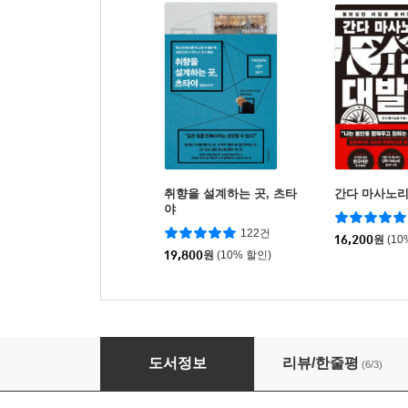
취향을 설계하는 곳, 츠타
간다 마사노리
야
122건
16,200
원
(10
19,800
원
(10% 할인)
새벽 시간은 특별합니다
도서정보
리뷰/한줄평
(6/3)