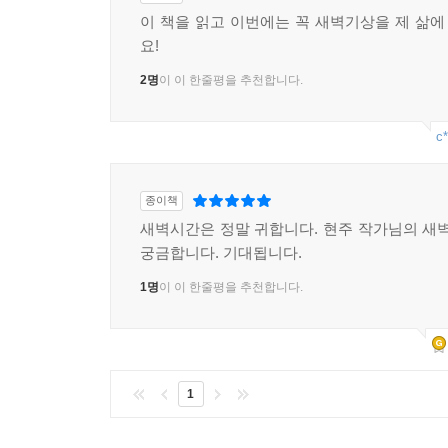
--- p.151
이 책을 읽고 이번에는 꼭 새벽기상을 제 삶
요!
새벽이 오듯 내 삶도 우연이 아니다. 새벽에 올리는
2명
이 이 한줄평을 추천합니다.
없다.
--- p.157
c*
삶의 변화는 가만히 있으면 꿈틀거리지 않는다. 내 
는 내 손 안에 있다. 새벽은 나 자신과 마주하고 깊
종이책
나에게 집중하며 진중한 대화를 이어갈 수 있다.
새벽시간은 정말 귀합니다. 현주 작가님의 새
궁금합니다. 기대됩니다.
--- p.159
1명
이 이 한줄평을 추천합니다.
나에게 새벽은 인생을 바꾸는 준비의 시간이다. 새벽
새벽은 나에게로 통하는 문과 같았다. 오직 새벽에만
--- p.164
1
태양이 뜨기 전, 새벽의 고요함 속에서 나 자신과 함
--- p.166