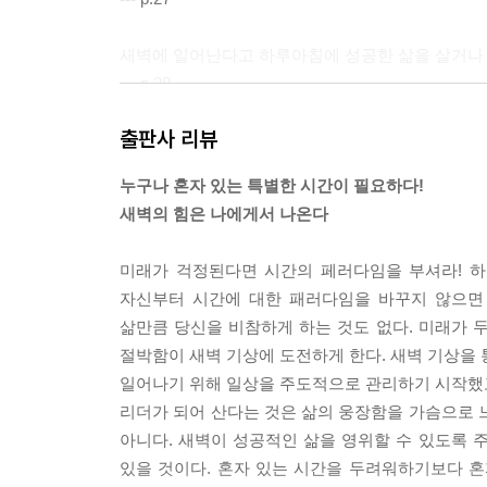
새벽에 일어난다고 하루아침에 성공한 삶을 살거나 부
--- p.28
출판사 리뷰
삶의 변화를 일으킨 사람은 새벽에 깨어 있었다. 당신
는 시간을 어떻게 보내고 있는가? 어쩌면 새벽이란 
누구나 혼자 있는 특별한 시간이 필요하다!
지 않을까? 그 선물을 받은 이들이 더 나은 변화를 
새벽의 힘은 나에게서 나온다
--- p.29
미래가 걱정된다면 시간의 페러다임을 부셔라! 하루
새벽은 지구가 깨어 있는 자들에게 하루 한 번 줄 수
자신부터 시간에 대한 패러다임을 바꾸지 않으면
--- p.30
삶만큼 당신을 비참하게 하는 것도 없다. 미래가 
절박함이 새벽 기상에 도전하게 한다. 새벽 기상을 
혼자 있는 새벽을 두려워하지 말자. 이 시간은 내가
일어나기 위해 일상을 주도적으로 관리하기 시작했고,
힘들어하던 나에게 새벽은 선택의 갈림길에서도 흔들
리더가 되어 산다는 것은 삶의 웅장함을 가슴으로 
--- p.36
아니다. 새벽이 성공적인 삶을 영위할 수 있도록 주
있을 것이다. 혼자 있는 시간을 두려워하기보다 혼
“당신이 오늘 1분 먼저 일어난다면, 어제보다 1분만