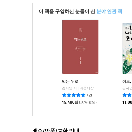
이 책을 구입하신 분들이 산
분야 연관 책
새벽을 우습게 보지 마라. 한 바가지의 마중물이 없
수록 잠재능력은 샘솟듯이 솟구친다. 내 안에 이런 
을 새벽이 해주고 있었다. 눈을 뜨는 순간, 새벽은
--- p.168
새벽에 깨어나는 순간, 내 안의 잠재능력도 눈을 뜬
--- p.174
‘새벽 시간을 잃으면 내 남은 삶은 여기서 끝이다.’
변화를 가져다 줄 기회로 보였다. 기를 쓰고 일어났
먹는 위로
여보,
--- p.178
김지연 저
마음세상
김지연
|
1건
15,480
원
(10% 할인)
11,8
새벽은 꿈을 향한 첫걸음이다. 아무도 없을 때, 아
않는다. 성취는 새벽의 고독 속에서 완성된다. 그 길
--- p.182
배송/반품/교환 안내