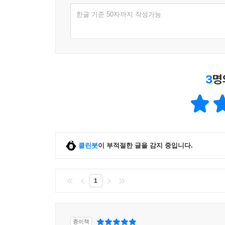
바위도 뚫는다. 새벽이 주는 긍정의 힘을 매일 받
그 과정에서 나도, 그리고 내 하루도 변해갔다.
한글 기준 50자까지 작성가능
--- p.129
햇살이 비추는 모든 것은 빛난다. 너의 눈, 마음의 
멈춘다. 새벽에 눈을 뜬 순간, 희망의 빛은 가장 먼
3
명
--- p.131
새벽은 자신과 독대하는 시간이다. 고요함 속에서 내
성을 세상에 드러내는 가장 진실된 빛이다. 나를 만
--- p.140
클린봇
이 부적절한 글을 감지 중입니다.
새벽은 내가 힘든 시기에 함께해준 든든한 동반자였다
할 때, 새로운 힘이 태어난다. 바로 그때, 눈에 
1
--- p.149
새벽 기상을 하면서 나란 존재를 인식하기 시작했고,
든 것이 당연한 것이 아님을 깨닫는 순간, 감사는 절
종이책