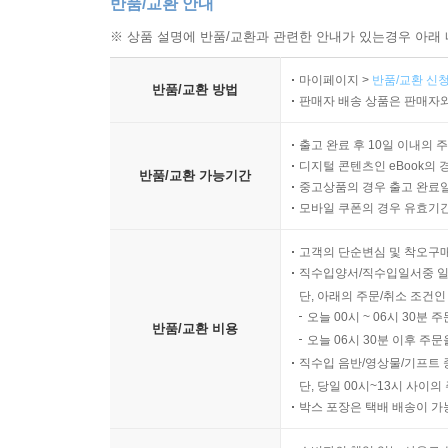
른 새벽빛이 가득 찬 시간 홀로 책을 읽으며 마음의
반품/교환 안내
닌 힘으로 무너뜨릴 수 있다.
※ 상품 설명에 반품/교환과 관련한 안내가 있는경우 아래 
--- p.241
마이페이지 >
반품/교환 신청
반품/교환 방법
판매자 배송 상품은 판매자와
새벽은 나답게 빛날 수 있는 조건들을 만들어 가는 
져나간다. 애초에 새벽 기상의 목적은 마음의 안정과
출고 완료 후 10일 이내의 
--- p.242
디지털 콘텐츠인 eBook의 
반품/교환 가능기간
중고상품의 경우 출고 완료일
모바일 쿠폰의 경우 유효기간(
새벽에 쓰는 습관은 하루를 시작하는 방식을 바꾼다.
--- p.244
고객의 단순변심 및 착오구
직수입양서/직수입일서중 일
새벽 습관은 자신의 의지로 만들어가는 것이다. 의지
단, 아래의 주문/취소 조건인
느 순간부터 새벽이 나를 만든다는 것을 깨닫게 된다
오늘 00시 ~ 06시 30분 
반품/교환 비용
만나고 어떤 환경에 놓이느냐에 따라 사람이 변하듯
오늘 06시 30분 이후 주문
직수입 음반/영상물/기프트 
--- p.253
단, 당일 00시~13시 사이
박스 포장은 택배 배송이 가
잠든 자에게 새벽은 영원히 꿈만 꾸는 시간이지만, 
--- p.255