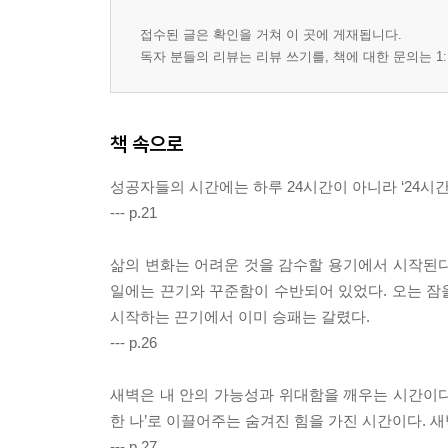
하루의 성공도 새벽에서부터 시작이다 - 273
아이들도 엄마의 새벽을 느끼며 성장한다 - 281
접수된 글은 확인을 거쳐 이 곳에 게재됩니다.
새벽, 알면 알수록 그 특별함에 감탄한다 - 289
독자 분들의 리뷰는 리뷰 쓰기를, 책에 대한 문의는 1:
새벽 시간 절대 놓치지 마라 - 297
새벽을 통해 꿈을 이루고 특별한 삶을 살아라 - 305
책 속으로
성공자들의 시간에는 하루 24시간이 아니라 ‘24시간 
--- p.21
삶의 변화는 어려운 것을 감수할 용기에서 시작된다.
일에는 끈기와 꾸준함이 수반되어 있었다. 오는 잠
시작하는 끈기에서 이미 승패는 갈렸다.
--- p.26
새벽은 내 안의 가능성과 위대함을 깨우는 시간이다.
한 나’로 이끌어주는 숨겨진 힘을 가진 시간이다. 
--- p.27