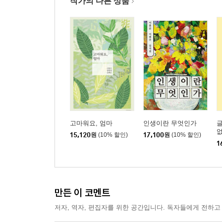
작가의 다른 상품
원하는 삶을 찾아 새벽 시간에 전진한다 - 175
새벽 기상 후 남들과 달라지는 것을 경험한다 - 183
제4장 새벽을 내 삶으로 가져오는 비법
새벽의 가치를 온몸으로 느껴라 - 192
피곤한 저녁 시간은 내 삶에서 반납하자 - 201
새벽 기상, 성공의 최고 비법은 잠을 줄이지 않는 것 -
새벽에 할 일을 미리 정해라 - 218
나는 새벽 기상 후 108배 절 운동을 했다 - 228
고마워요, 엄마
인생이란 무엇인가
글
그래도 뭐니 뭐니 해도 새벽에는 읽고 쓰기이다 - 23
15,120
원
(10% 할인)
17,100
원
(10% 할인)
1
기회가 된다면 새벽 기상 챌린지에 동참하라 - 245
제5장 새벽 시간 활용으로 특별한 삶을 살아라
만든 이 코멘트
새벽의 선택적 고독은 자신을 성장시킨다 - 257
저자, 역자, 편집자를 위한 공간입니다. 독자들에게 전하고
새벽 시간 활용으로 좋은 것들이 찾아온다 - 265