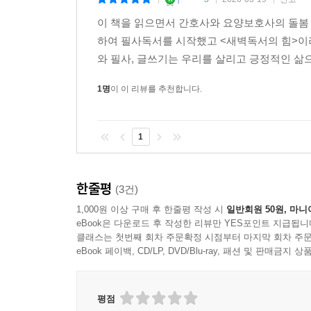
|
|
|
시간은 양이 아니라 질로 평가받는다. 시간의 질이 곧
이 책을 읽으면서 간호사와 요양보호사의 돌봄 
은 온전히 내가 하는 일에 집중할 수 있는 시간으로,
하여 필사독서를 시작했고 <새벽독서의 힘>이
--- p.97
와 필사, 글쓰기는 우리를 살리고 긍정적인 삶으
1명
이 이 리뷰를 추천합니다.
“절망이 깊을 때 가장 뜨거운 태양이 뜬다. 새벽은 
--- p.105
1
우리는 삶을 버티는 것이 아니라 삶을 통해 성장하고
람은 찰나의 순간도 어떻게 써야 할지 안다. 찰나의
--- p.114
한줄평
(3건)
1,000원 이상 구매 후 한줄평 작성 시
일반회원 50원, 마니
처음부터 빛나는 사람은 없다. 빛을 품은 사람은 자
eBook은 다운로드 후 작성한 리뷰만 YES포인트 지급됩니
클래스는 첫번째 회차 주문확정 시점부터 마지막 회차 주문
--- p.123
eBook 페이백, CD/LP, DVD/Blu-ray, 패션 및 판매금
새벽에 일어나는 사람은 앞으로 닥쳐올 일이 크게 두
는 긍정의 에너지를 가슴에 품으면 생각이 바뀌고 행
평점