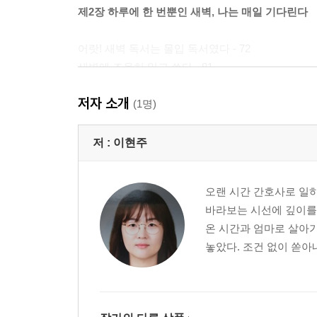
제2장 하루에 한 번뿐인 새벽, 나는 매일 기다린다
어랏! 새벽 독서는 몰입 독서였다 - 72
새벽에 조용히 읽고 쓴다 - 81
신기하다!! 새벽에 하는 일들은 초집중 된다 - 90
저자 소개
새벽 기상 후 나의 미래가 기대된다 - 98
(1명)
새벽에 일어나려고 하루 시간을 리드한다 - 107
새벽, 온전히 나 자신을 챙기는 시간!! - 115
저 :
이현주
새벽에 깨어있으니 긍정 에너지가 충만하다 - 124
오랜 시간 간호사로 일
제3장 평범함을 비범함으로 바꾸는 새벽
바라보는 시선에 깊이를 
온 시간과 엄마로 살아가
내 깊은 내면이 표출되는 때가 바로 새벽이다 - 133
놓았다. 조건 없이 쏟아
새벽에 아이디어가 분출한다 - 141
세상에 감사하지 않은 일이 없음을 깨닫는다 - 150
새벽 시간, 나 자신과 대화하는 시간 - 158
나의 잠재능력을 발견한다 - 167