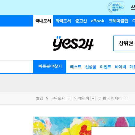
국내도서
외국도서
중고샵
eBook
크레마클럽
C
빠른분야찾기
베스트
신상품
이벤트
바이백
매
웰컴
국내도서
에세이
한국 에세이