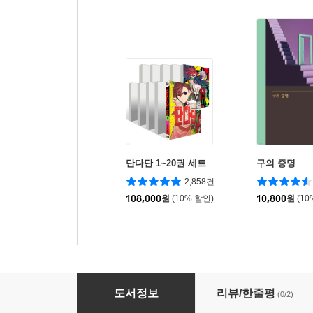
단다단 1~20권 세트
구의 증명
2,858건
108,000
원
(10% 할인)
10,800
원
(10
삼색 고양이 모부는 캔 부자가 되고 싶어 2 특
도서정보
리뷰/한줄평
(0/2)