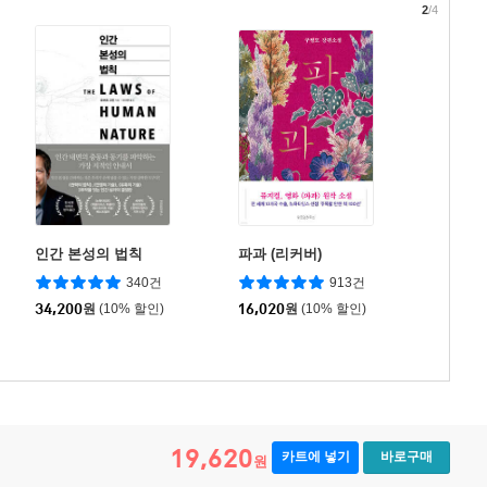
2
/4
인간 본성의 법칙
파과 (리커버)
340건
913건
34,200
원
(10% 할인)
16,020
원
(10% 할인)
19,620
카트에 넣기
바로구매
원