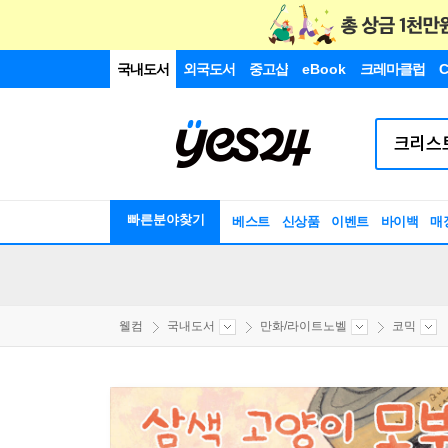
국내도서
외국도서
중고샵
eBook
크레마클럽
C
빠른분야찾기
베스트
신상품
이벤트
바이백
매
웰컴
국내도서
만화/라이트노벨
코믹