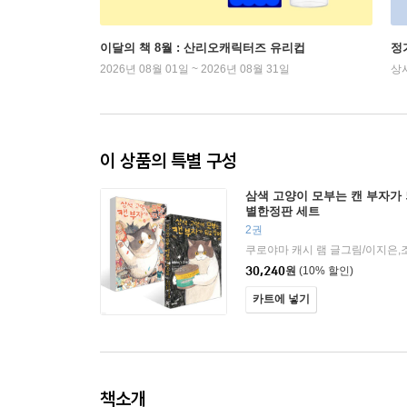
이달의 책 8월 : 산리오캐릭터즈 유리컵
정
2026년 08월 01일 ~ 2026년 08월 31일
상
이 상품의 특별 구성
삼색 고양이 모부는 캔 부자가 되
별한정판 세트
2권
쿠로야마 캐시 램 글그림/이지은,
30,240
원
(10% 할인)
카트에 넣기
책소개