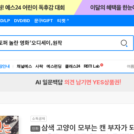
D/LP
DVD/BD
문구
/GIFT
티켓
독서유형검사
장안내
채널예스
사락
예스펀딩
클래스24
RBTI Lab
여
독서유형검사
AI 일문백답
의견 남기면 YES상품권!
소득공제
삼색 고양이 모부는 캔 부자가 
만화