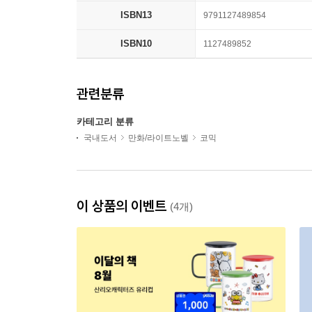
ISBN13
9791127489854
ISBN10
1127489852
관련분류
카테고리 분류
국내도서
만화/라이트노벨
코믹
이 상품의 이벤트
(4개)