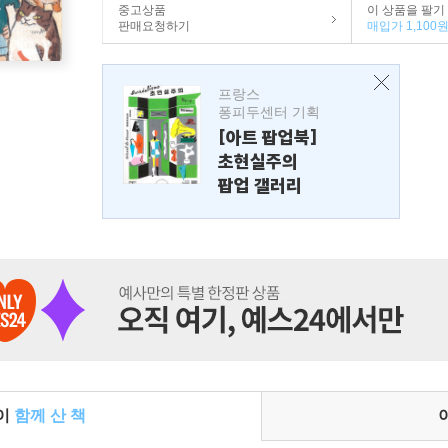
중고상품
이 상품을 팔기
판매요청하기
매입가 1,100
프랑스
퐁피두센터 기획
[아트 팝업북]
초현실주의
팝업 갤러리
들이
함께 산 책