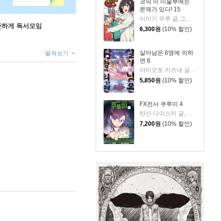
코믹 이 미술부에는
문제가 있다! 15
이미기 무루 글,그림/박연지 역
꾸준하게 독서모임
6,300
원
(10% 할인)
살아남은 6명에 의하
펼쳐보기
면 6
야마모토 카즈네 글그림/이승원 역
5,850
원
(10% 할인)
FX전사 쿠루미 4
탄산 다이스키 글,그림/데무냥 원저/한호성 역
7,200
원
(10% 할인)