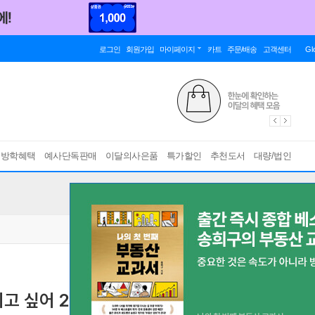
로그인
회원가입
마이페이지
카트
주문/배송
고객센터
Gl
름방학혜택
예사단독판매
이달의사은품
특가할인
추천도서
대량/법인
되고 싶어 2 특별한정판
[ 구성 : 초판 한정 ‘식빵 굽는 모부’ 투