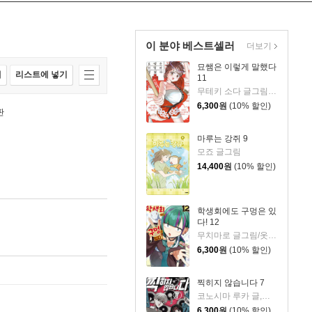
이 분야 베스트셀러
더보기
묘쌤은 이렇게 말했다
매
리스트에 넣기
11
무테키 소다 글그림/카나리 토쿠사쿠 원저/옷무 역
6,300
원
(10% 할인)
판
마루는 강쥐 9
모죠 글그림
14,400
원
(10% 할인)
학생회에도 구멍은 있
다! 12
무치마로 글그림/옷무 역
6,300
원
(10% 할인)
찍히지 않습니다 7
코노시마 루카 글,그림/심희정 역
6,300
원
(10% 할인)