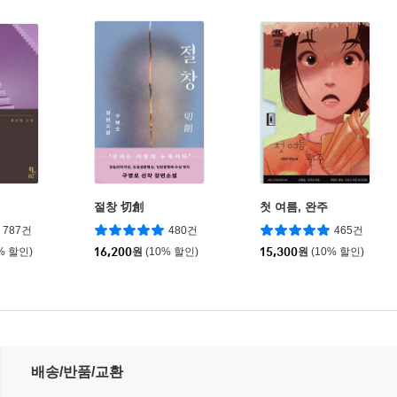
절창 切創
첫 여름, 완주
787건
480건
465건
% 할인)
16,200
원
(10% 할인)
15,300
원
(10% 할인)
별한정판
배송/반품/교환