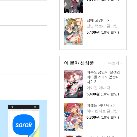
담배 고양이 5
냥냥 팩토리 글그림
5,400
원
(10% 할인)
이 분야 신상품
더보기
여주인공인데 잘생긴
아이돌♂이 되었습니
다?! 3
아이젠 마나 저
5,400
원
(10% 할인)
어쨌든 귀여워 25
하타 켄지로 글그림/옷무 역
6,300
원
(10% 할인)