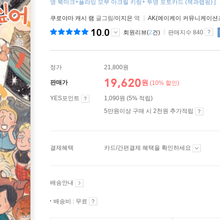
명 북마크+플라잉 모부 아크릴 키링+ 투명 포토카드 (책과랩핑) ]
쿠로야마 캐시 램
글그림/
이지은
역
AK(에이케이 커뮤니케이션
10.0
회원리뷰(
2
건)
판매지수 840
정가
21,800원
19,620
원
판매가
(10% 할인)
YES포인트
1,090원 (5% 적립)
5만원이상 구매 시 2천원 추가적립
결제혜택
카드/간편결제 혜택을 확인하세요
배송안내
배송비 : 무료