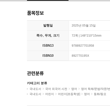
품목정보
발행일
2025년 05월 15일
쪽수, 무게, 크기
72쪽 | 148*210*15mm
ISBN13
9788927701958
ISBN10
892770195X
관련분류
카테고리 분류
국내도서
국어 외국어 사전
영어
영어 독해/문법/작문/
국내도서
어린이
어린이[초등학생]
영어
동화/동요