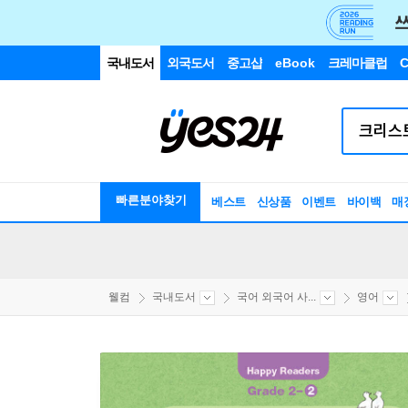
국내도서
외국도서
중고샵
eBook
크레마클럽
C
빠른분야찾기
베스트
신상품
이벤트
바이백
매
웰컴
국내도서
국어 외국어 사...
영어