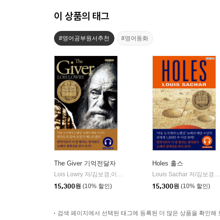
이 상품의 태그
#영어공부원서추천
#영어동화
The Giver 기억전달자
Holes 홀스
Lois Lowry 저/김보경,이수영,Megan Manley 감수
롱테일북스
Louis Sachar 저/김보경,이제원,Megan Manley 감수
|
15,300
원
(10% 할인)
15,300
원
(10% 할인)
검색 페이지에서 선택된 태그에 등록된 더 많은 상품을 확인해 